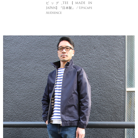
ビッグ_TEE【MADE IN
JAPAN】『日本製』 / Upscape
Audience