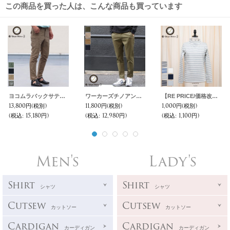
この商品を買った人は、こんな商品も買っています
ヨコムラバックサテンアンクルカーゴパンツ【MADE IN JAPAN】『日本製』【送料無料】/ Upscape Audience
ワーカーズチノアンクル丈パンツ【MADE IN JAPAN】『日本製』【送料無料】/ Upscape Audience
【RE PRICE/価格改定】Basque10オンス（バスク天竺） ボトルネック長袖カットソー [Lady's] ]【MADE IN JAPAN】『日本製』 / Upscape Audience
13,800円
(税別)
11,800円
(税別)
1,000円
(税別)
(税込
:
15,180円)
(税込
:
12,980円)
(税込
:
1,100円)
Men's
Lady's
Shirt
Shirt
シャツ
シャツ
Cutsew
Cutsew
カットソー
カットソー
Cardigan
Cardigan
カーディガン
カーディガン