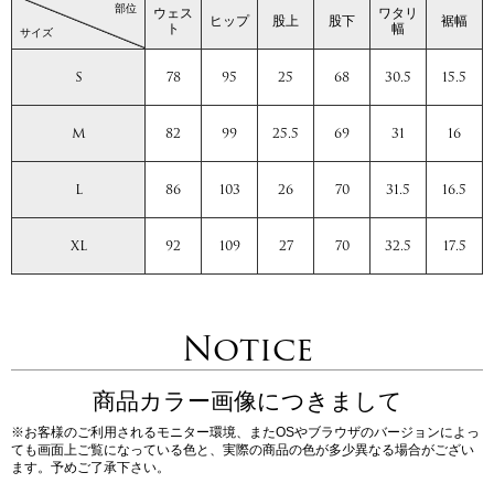
部位
ウェス
ワタリ
ヒップ
股上
股下
裾幅
ト
幅
サイズ
S
78
95
25
68
30.5
15.5
M
82
99
25.5
69
31
16
L
86
103
26
70
31.5
16.5
XL
92
109
27
70
32.5
17.5
Notice
商品カラー画像につきまして
※お客様のご利用されるモニター環境、またOSやブラウザのバージョンによっ
ても画面上ご覧になっている色と、実際の商品の色が多少異なる場合がござい
ます。予めご了承下さい。