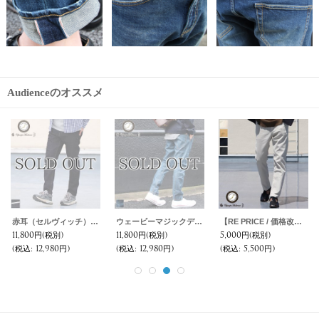
Audienceのオススメ
赤耳（セルヴィッチ）インディゴデニム アンクルパンツ【MADE IN JAPAN】『日本製』【送料無料】/ Upscape Audience
ウェービーマジックデニム立体裁断アンクルパンツ【MADE IN JAPAN】『日本製』【送料無料】/ Upscape Audience
【RE PRICE / 価格改定】コーデュロイアンクルパンツ【MADE IN JAPAN】『日本製』/ Upscape Audience
11,800円
(税別)
11,800円
(税別)
5,000円
(税別)
(税込
:
12,980円)
(税込
:
12,980円)
(税込
:
5,500円)