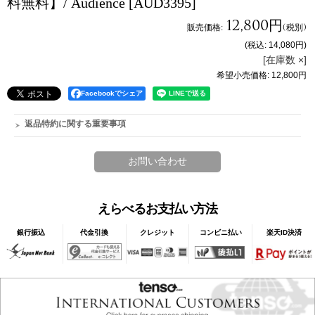
料無料】/ Audience
[AUD3395]
12,800円
販売価格
:
(税別)
(税込
:
14,080円
)
[在庫数 ×]
希望小売価格
:
12,800円
Facebookでシェア
返品特約に関する重要事項
えらべるお支払い方法
銀行振込
代金引換
クレジット
コンビニ払い
楽天ID決済