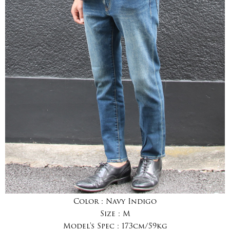
Color :
Navy Indigo
Size :
M
Model's Spec :
173cm/59kg