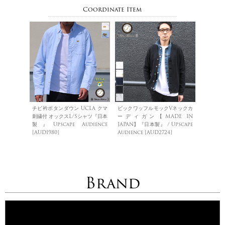
Coordinate Item
チビ衿ボタンダウン UCLA クマ
ビックワッフルモックVネックカ
刺繍付 オックスL/Sシャツ『日本
ーディガン【MADE IN
製』Upscape Audience
JAPAN】『日本製』 / Upscape
[AUD1980]
Audience [AUD2724]
Brand