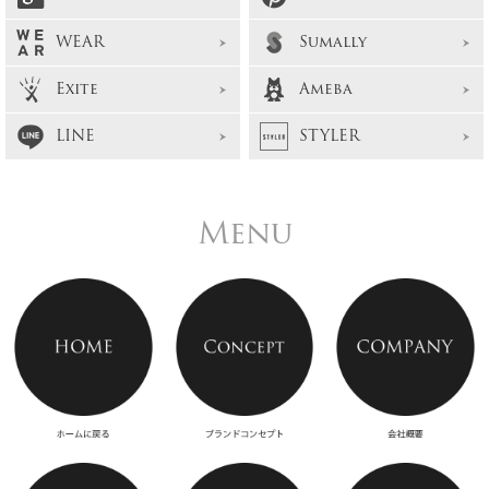
WEAR
Sumally
Exite
Ameba
LINE
STYLER
Menu