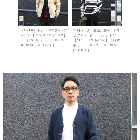
”VENTILE"ギャバG9スタンドブ
BSQボーダー度詰天竺ボートネ
ルゾン【MADE IN JAPAN】
ックレイヤードカットソー
『日本製』 / Upscape
【MADE IN JAPAN】『日本
Audience [AUD2847]
製』 / Upscape Audience
[AUD1713]