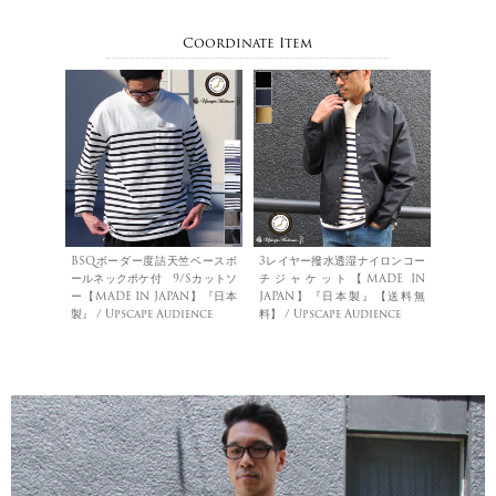
Coordinate Item
BSQボーダー度詰天竺ベースボ
3レイヤー撥水透湿ナイロンコー
ールネックポケ付 9/Sカットソ
チジャケット【MADE IN
ー【MADE IN JAPAN】『日本
JAPAN】『日本製』【送料無
製』 / Upscape Audience
料】 / Upscape Audience