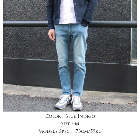
Color :
Blue Indigo
Size :
M
Model's Spec :
173cm/59kg