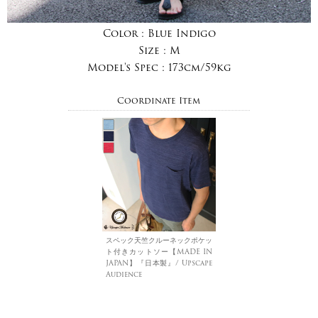
Color :
Blue Indigo
Size :
M
Model's Spec :
173cm/59kg
Coordinate Item
スペック天竺クルーネックポケッ
ト付きカットソー【MADE IN
JAPAN】『日本製』/ Upscape
Audience