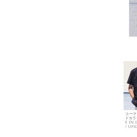
C
Si
Mo
コーマ
ドカラ
E IN
/ Ups