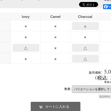
F
Ivory
Camel
Charcoal
×
×
○
×
×
×
△
×
△
×
×
△
:
5,
販売価格
(
税込
:
希望
数量
:
返品特約