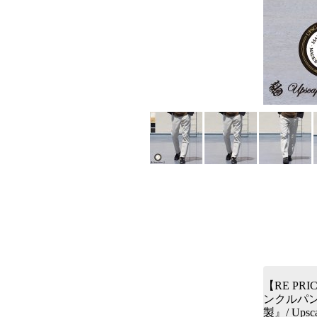
【RE PR
ンクルパンツ
製』/ Upsca