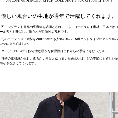
Upscape Audience Stretch Corduroy 5 Pocket Ankle Pants
優しい風合いの生地が通年で活躍してくれます。
西イングランド発祥の毛織物を語源とされている、コーデュロイ素材。日本では
ール天とも呼ばれ 、縦うねが特徴的な素材です。
そのコーデュロイ素材をAudienceでも人気の高い、5ポケットタイプのアンクルパ
ンツにまとめました。
コーデュロイの“うね”が生む暖かな保温性はこれからの季節にもぴったり。
独特の素材感が生む、柔らかい陰影と落ち着いた色合いは、どの季節にも嬉しい
やかさを加えてくれます。