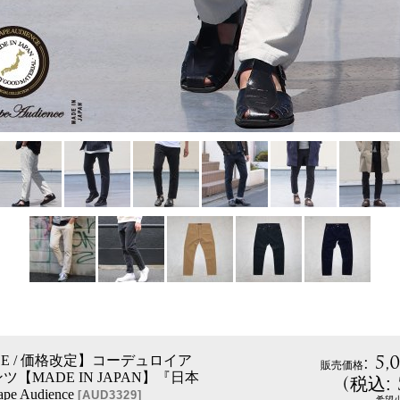
:
5,
ICE / 価格改定】コーデュロイア
販売価格
【MADE IN JAPAN】『日本
(
税込
:
pe Audience
[
AUD3329
]
希望