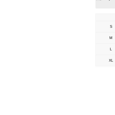
S
M
L
XL