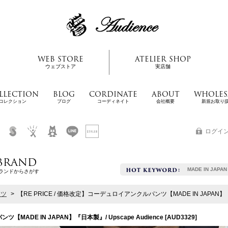
WEB STORE
ATELIER SHOP
ウェブストア
実店舗
LLECTION
BLOG
CORDINATE
ABOUT
WHOLES
コレクション
ブログ
コーディネイト
会社概要
新規お取り
ログイ
BRAND
MADE IN JAPAN
ランドからさがす
ンツ
>
【RE PRICE / 価格改定】コーデュロイアンクルパンツ【MADE IN JAPAN】『日本
【MADE IN JAPAN】『日本製』/ Upscape Audience
[
AUD3329
]