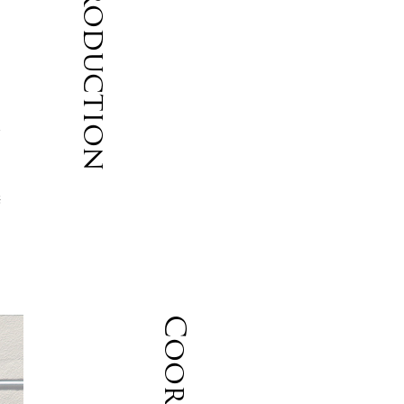
Introduction
コ
華