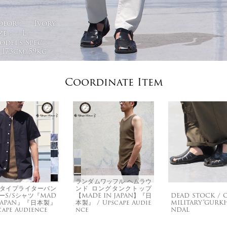
olor :
Ivory
ze :
L
del's Spec :
173cm/59kg
Coordinate Item
ランダムワッフル ヘムラウ
タイプライターバン
ンド ロングタンクトップ
ーS/Sシャツ『MAD
【MADE IN JAPAN】『日
DEAD STOCK / 
 JAPAN』『日本製』
本製』 / Upscape Audie
MILITARY”GURK
cape Audience
nce
NDAL