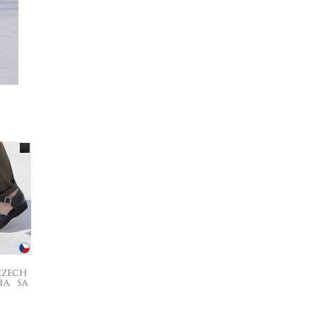
CZECH
HA SA