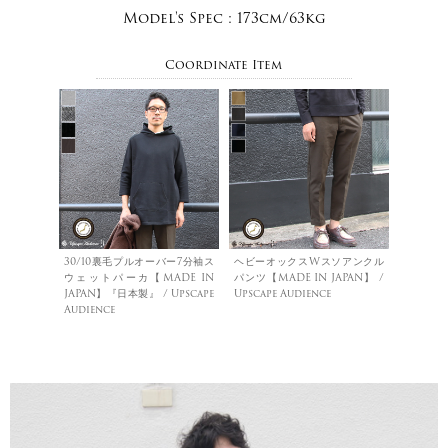
Model's Spec :
173cm/63kg
Coordinate Item
30/10裏毛プルオーバー7分袖ス
ヘビーオックスWスソアンクル
ウェットパーカ【MADE IN
パンツ【MADE IN JAPAN】 /
JAPAN】『日本製』 / Upscape
Upscape Audience
Audience