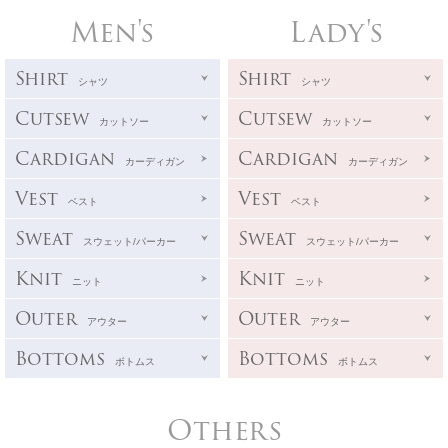
Men's
Lady's
Shirt
Shirt
シャツ
シャツ
Cutsew
Cutsew
カットソー
カットソー
Cardigan
Cardigan
カーディガン
カーディガン
Vest
Vest
ベスト
ベスト
Sweat
Sweat
スウェット/パーカー
スウェット/パーカー
Knit
Knit
ニット
ニット
Outer
Outer
アウター
アウター
Bottoms
Bottoms
ボトムス
ボトムス
Others