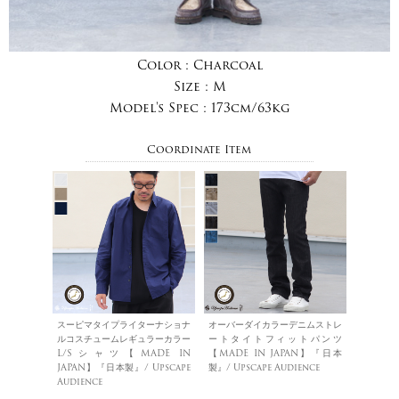
Color :
Charcoal
Size :
M
Model's Spec :
173cm/63kg
Coordinate Item
スーピマタイプライターナショナ
オーバーダイカラーデニムストレ
ルコスチュームレギュラーカラー
ートタイトフィットパンツ
L/Sシャツ【MADE IN
【MADE IN JAPAN】『日本
JAPAN】『日本製』/ Upscape
製』/ Upscape Audience
Audience