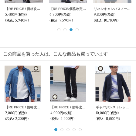
【RE PRICE / 価格改定】馬布ワイド2タックイージーアンクル【MADE IN JAPAN】『日本製』 / Upscape Audience
【RE PRICE/価格改定】サマーウール調ツイルストレッチ2タックイージーアンクルパンツ【MADE IN JAPAN】『日本製』/ Upscape Audience
リネンキャンバスノーカラーコート / Upscape Audience
5,400円
(税別)
6,900円
(税別)
9,800円
(税別)
(税込
:
5,940円)
(税込
:
7,590円)
(税込
:
10,780円)
この商品を買った人は、こんな商品も買っています
【RE PRICE / 価格改定】麻混デニムワイドスプレッド長袖シャツ【MADE IN JAPAN】『日本製』/ Upscape Audience
【RE PRICE / 価格改定】オーバーダイカラーデニムストレートタイトフィットパンツ【MADE IN JAPAN】『日本製』/ Upscape Audience
ギャバジンストレッチ 2ボタン テーラードジャケット【MADE IN JAPAN】『日本製』【送料無料】 / Upscape Audience
2,000円
(税別)
4,000円
(税別)
10,000円
(税別)
(税込
:
2,200円)
(税込
:
4,400円)
(税込
:
11,000円)