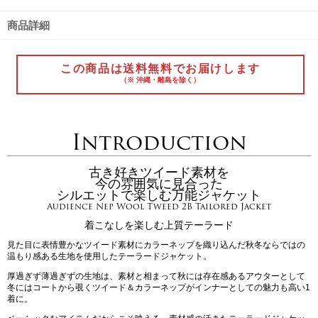
商品詳細
この商品は送料無料でお届けします
（※ 沖縄・離島を除く）
Introduction
古き好きツイード素材を
今の雰囲気に見合った
シルエットで楽しむ万能ジャケット
Audience Nep Wool Tweed 2B Tailored Jacket
着こなしを楽しむ上質テーラード
見た目に表情豊かなツイード素材にカラーネップを織り込んだ秋冬ならではの
温もり感ある生地を使用したテーラードジャケット。
厚過ぎず薄過ぎずの生地は、素材と相まって秋には存在感あるアウターとして
冬にはコートから覗くツイード＆カラーネップがインナーとしての魅力も高い1
着に。