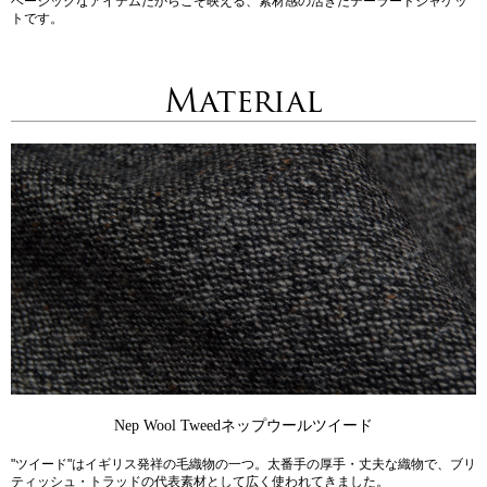
ベーシックなアイテムだからこそ映える、素材感の活きたテーラードジャケッ
トです。
Material
Nep Wool Tweed
ネップウールツイード
"ツイード"はイギリス発祥の毛織物の一つ。太番手の厚手・丈夫な織物で、ブリ
ティッシュ・トラッドの代表素材として広く使われてきました。