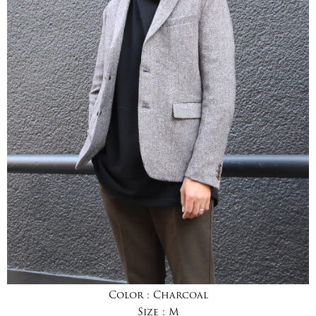
Color :
Charcoal
Size :
M