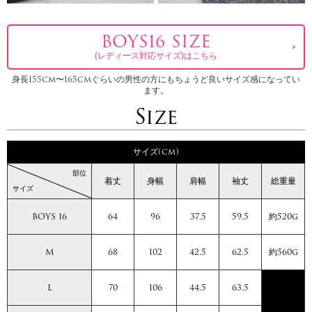
BOYS16 SIZE
(レディース対応サイズ)はこちら
身長155cm〜165cmぐらいの男性の方にもちょうど良いサイズ感になってい
ます。
Size
サイズ(cm)
部位
着丈
身幅
肩幅
袖丈
総重量
サイズ
BOYS 16
64
96
37.5
59.5
約520g
M
68
102
42.5
62.5
約560g
L
70
106
44.5
63.5