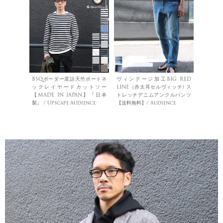
BSQボーダー度詰天竺ボートネ
ヴィンテージ加工BIG RED
ックレイヤードカットソー
LINE（赤太耳セルヴィッチ) ス
【MADE IN JAPAN】『日本
トレッチデニムアンクルパンツ
製』 / Upscape Audience
【送料無料】/ Audience