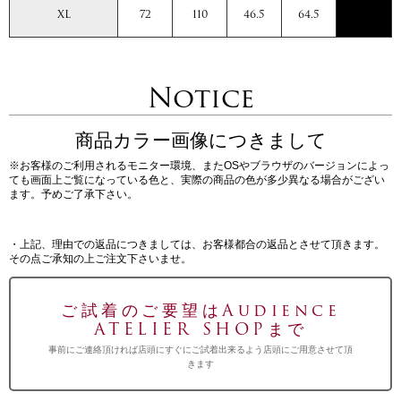
XL
72
110
46.5
64.5
Notice
商品カラー画像につきまして
※お客様のご利用されるモニター環境、またOSやブラウザのバージョンによっ
ても画面上ご覧になっている色と、実際の商品の色が多少異なる場合がござい
ます。予めご了承下さい。
・上記、理由での返品につきましては、お客様都合の返品とさせて頂きます。
その点ご承知の上ご注文下さいませ。
ご試着のご要望はAudience
ATELIER SHOPまで
事前にご連絡頂ければ店頭にすぐにご試着出来るよう店頭にご用意させて頂
きます