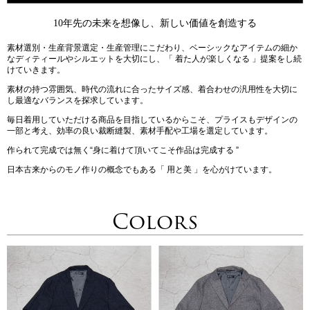
10年先の未来を想像し、新しい価値を創造する
素材選別・生産背景選定・生産管理にこだわり、ベーシックなアイテムの細か
なディティールやシルエットを大切にし、「 着た人が楽しくなる 」提案をし続
けていきます。
素材の持つ雰囲気、時代の流れに合ったサイズ感、着合わせの汎用性を大切に
し最適なバランスを探求しています。
毎日着用していただける商品を目指しているからこそ、プライスもデザインの
一部と考え、効率の良い裁断縫製、素材手配や工場を選定しています。
作られて完成では無く“身に着けて頂いてこそ作品は完成する ”
日本古来からのモノ作りの概念でもある「 用と美 」を心がけています。
Colors