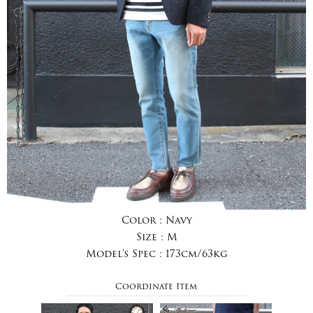
Color :
Navy
Size :
M
Model's Spec :
173cm/63kg
Coordinate Item