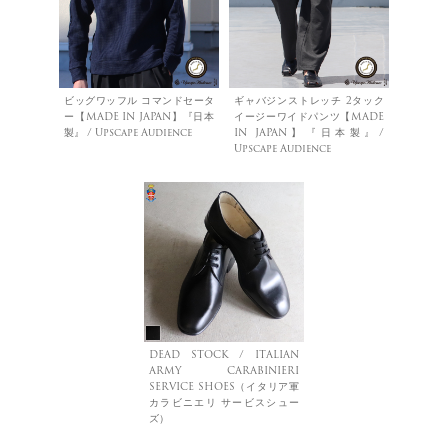
ビッグワッフル コマンドセータ
ギャバジンストレッチ 2タック
ー【MADE IN JAPAN】『日本
イージーワイドパンツ【MADE
製』 / Upscape Audience
IN JAPAN】『日本製』/
Upscape Audience
DEAD STOCK / ITALIAN
ARMY CARABINIERI
SERVICE SHOES（イタリア軍
カラビニエリ サービスシュー
ズ）