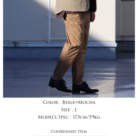
Color :
Beige×Mocha
Size :
L
Model's Spec :
173cm/59kg
Coordinate Item