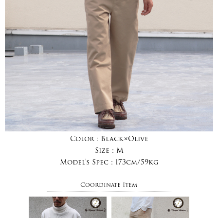
Color :
Black×Olive
Size :
M
Model's Spec :
173cm/59kg
Coordinate Item