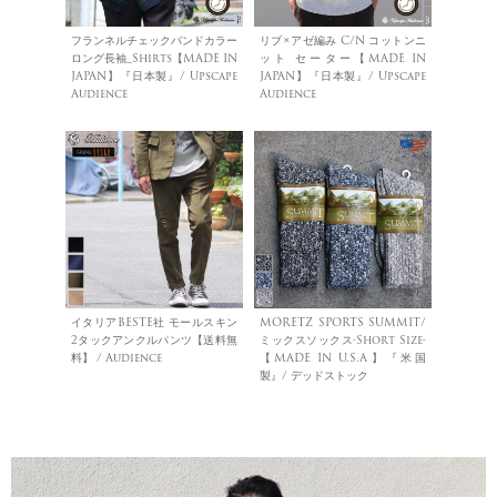
フランネルチェックバンドカラー
リブ×アゼ編み C/N コットンニ
ロング長袖_Shirts【MADE IN
ット セーター【MADE IN
JAPAN】『日本製』/ Upscape
JAPAN】『日本製』/ Upscape
Audience
Audience
イタリアBESTE社 モールスキン
MORETZ SPORTS SUMMIT/
2タックアンクルパンツ【送料無
ミックスソックス-Short Size-
料】 / Audience
【MADE IN U.S.A】『米国
製』/ デッドストック