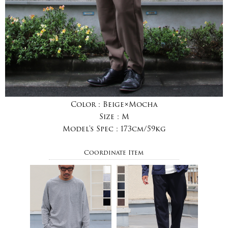
Color :
Beige×Mocha
Size :
M
Model's Spec :
173cm/59kg
Coordinate Item