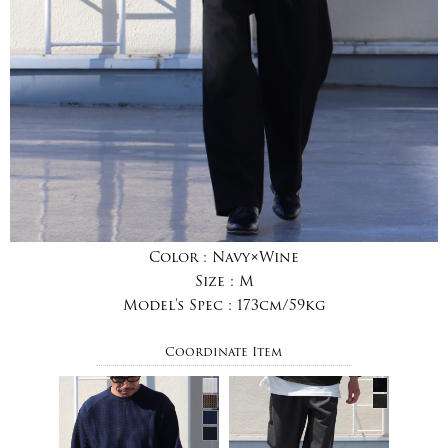
Color :
Navy×Wine
Size :
M
Model's Spec :
173cm/59kg
Coordinate Item