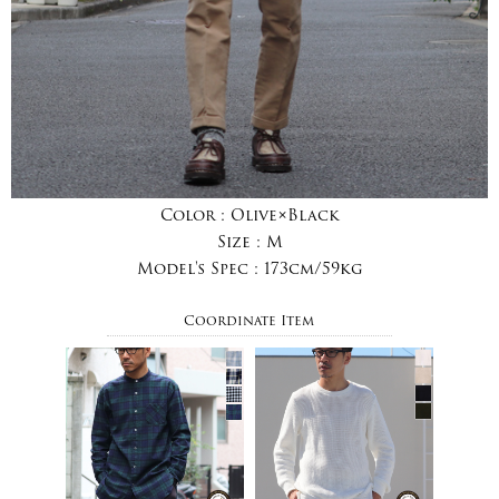
Color :
Olive×Black
Size :
M
Model's Spec :
173cm/59kg
Coordinate Item