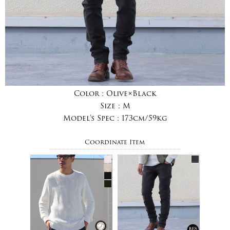
Color :
Olive×Black
Size :
M
Model's Spec :
173cm/59kg
Coordinate Item