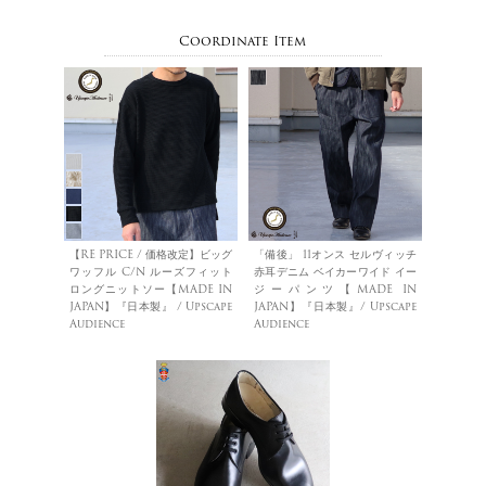
Coordinate Item
【RE PRICE / 価格改定】ビッグ
「備後」 11オンス セルヴィッチ
ワッフル C/N ルーズフィット
赤耳デニム ベイカーワイド イー
ロングニットソー【MADE IN
ジーパンツ【MADE IN
JAPAN】『日本製』 / Upscape
JAPAN】『日本製』/ Upscape
Audience
Audience