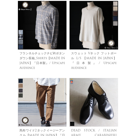
フランネルチェックチビ衿ボタン
スウェット Vネック フットボー
ダウン長袖_Shirts【MADE IN
ル L/S 【MADE IN JAPAN】
JAPAN】『日本製』/ Upscape
『日本製』/ Upscape
Audience
Audience
馬布ワイド2タックイージーアン
DEAD STOCK / ITALIAN
クル【MADE IN JAPAN】『日
ARMY CARABINIERI