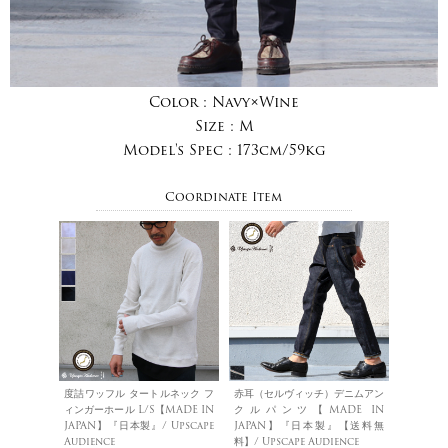
Color :
Navy×Wine
Size :
M
Model's Spec :
173cm/59kg
Coordinate Item
度詰ワッフル タートルネック フ
赤耳（セルヴィッチ）デニムアン
ィンガーホール L/S【MADE IN
クルパンツ【MADE IN
JAPAN】『日本製』/ Upscape
JAPAN】『日本製』【送料無
Audience
料】/ Upscape Audience