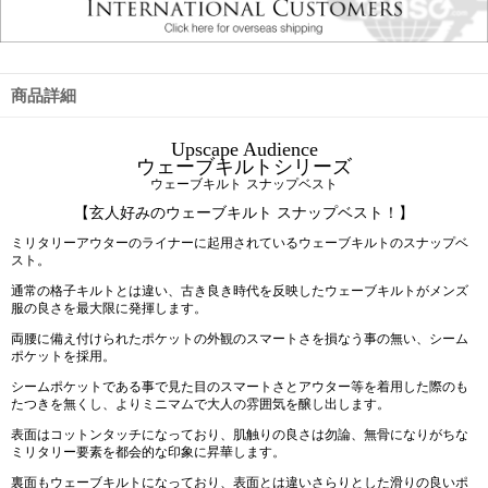
商品詳細
Upscape Audience
ウェーブキルトシリーズ
ウェーブキルト スナップベスト
【玄人好みのウェーブキルト スナップベスト！】
ミリタリーアウターのライナーに起用されているウェーブキルトのスナップベ
スト。
通常の格子キルトとは違い、古き良き時代を反映したウェーブキルトがメンズ
服の良さを最大限に発揮します。
両腰に備え付けられたポケットの外観のスマートさを損なう事の無い、シーム
ポケットを採用。
シームポケットである事で見た目のスマートさとアウター等を着用した際のも
たつきを無くし、よりミニマムで大人の雰囲気を醸し出します。
表面はコットンタッチになっており、肌触りの良さは勿論、無骨になりがちな
ミリタリー要素を都会的な印象に昇華します。
裏面もウェーブキルトになっており、表面とは違いさらりとした滑りの良いポ