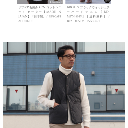
リブ×アゼ編み C/N コットンニ
BROLIN ブラックウォッシュテ
ット セーター【MADE IN
ーパードデニム【RD-
JAPAN】『日本製』/ Upscape
MPN18149】【送料無料】 /
Audience
RES DENIM [INS3067]