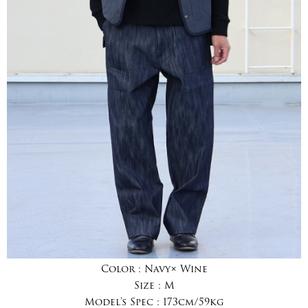
Color :
Navy× Wine
Size :
M
Model's Spec :
173cm/59kg