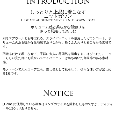
Introduction
しっとりと上品に着こなす
ニットガウン
Upscape Audience Sliver Knit Gown Coat
ボリューム感と柔らかな肌触りを
さっと羽織って楽しむ
別名エアウールとも呼ばれる、スライバーニットを使用したガウンコート。ボ
リュームのある暖かな生地感でありながら、軽くふんわりと着こなせる素材で
す。
羽織るだけで着こなせて、手軽に大人の雰囲気を演出するにはぴったり。ニッ
トらしい見た目にも暖かいスライバーニットは落ち着いた高級感のある素材
感。
モノトーンで大人コーデにも、差し色として秋らしく、様々な使い方が楽しめ
る1枚です。
Notice
[ Color ]で使用している画像はメンズのサイズを撮影したものですが、ディティ
ールは変わりありません。