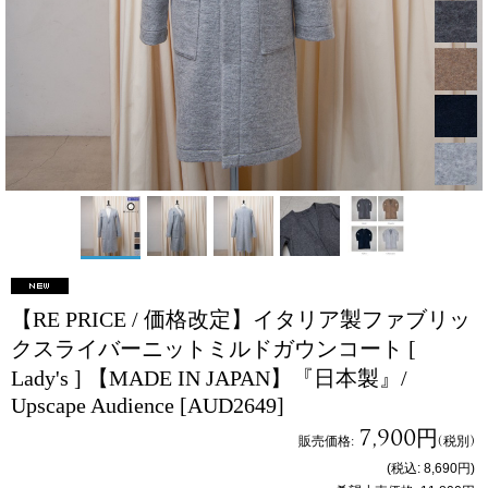
【RE PRICE / 価格改定】イタリア製ファブリッ
クスライバーニットミルドガウンコート [
Lady's ] 【MADE IN JAPAN】『日本製』/
Upscape Audience
[AUD2649]
7,900円
販売価格
:
(税別)
(税込
:
8,690円
)