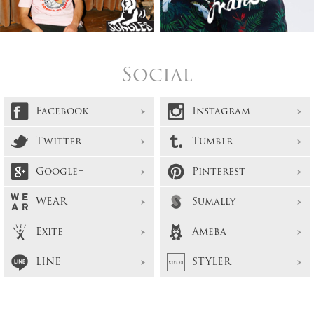
Social
Facebook
Instagram
Twitter
Tumblr
Google+
Pinterest
WEAR
Sumally
Exite
Ameba
LINE
STYLER