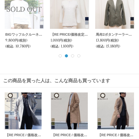
BIGワッフルクルーネック長袖ニットソー [Lady's]【MADE IN JAPAN】『日本製』/ Upscape Audience
【RE PRICE/価格改定】度詰ワッフル1コンチョボタンヘンリーネック7分袖カットソー [Lady's]【MADE IN JAPAN】『日本製』/ Upscape Audience
馬布2ボタンテーラードジャケット [Lady's] / Upscape Audience
9,800円
(税別)
1,000円
(税別)
13,800円
(税別)
(税込
:
10,780円)
(税込
:
1,100円)
(税込
:
15,180円)
この商品を買った人は、こんな商品も買っています
【RE PRICE / 価格改定】イタリア製ファブリックスライバーニットミルドガウンコート【MADE IN JAPAN】『日本製』/ Upscape Audience
【RE PRICE / 価格改定】コーマウェザーキモノガウンコート［Lady's］【MADE IN JAPAN】『日本製』 / Upscape Audience
【RE PRICE / 価格改定】コーマウェザーキモノガウンコート【MADE IN JAPAN】『日本製』 / Upscape Audience