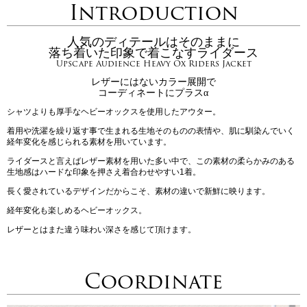
Introduction
人気のディテールはそのままに
落ち着いた印象で着こなすライダース
Upscape Audience Heavy Ox Riders Jacket
レザーにはないカラー展開で
コーディネートにプラスα
シャツよりも厚手なヘビーオックスを使用したアウター。
着用や洗濯を繰り返す事で生まれる生地そのものの表情や、肌に馴染んでいく
経年変化を感じられる素材を用いています。
ライダースと言えばレザー素材を用いた多い中で、この素材の柔らかみのある
生地感はハードな印象を押さえ着合わせやすい1着。
長く愛されているデザインだからこそ、素材の違いで新鮮に映ります。
経年変化も楽しめるヘビーオックス。
レザーとはまた違う味わい深さを感じて頂けます。
Coordinate