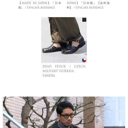
【MADE IN JAPAN】『日本
JAPAN】『日本製』【送料無
製』 / Upscape Audience
料】 / Upscape Audience
DEAD STOCK / CZECH
MILITARY”GURKHA
SANDAL