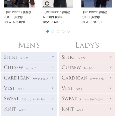
【RE PRICE / 価格改定】ヘビーオックスライダースジャケット【MADE IN JAPAN】『日本製』 / Upscape Audience
【RE PRICE / 価格改定】ヘビーオックスライダースジャケット【MADE IN JAPAN】『日本製』 / Upscape Audience
【RE PRICE/価格改定】イタリア製ファブリックスライバーニットミルドフードオーバーアトリエコート【MADE IN JAPAN】『日本製』 / Upscape Audience
6,000円
(税別)
6,000円
(税別)
7,000円
(税別)
(税込
:
6,600円)
(税込
:
6,600円)
(税込
:
7,700円)
Men's
Lady's
Shirt
Shirt
シャツ
シャツ
Cutsew
Cutsew
カットソー
カットソー
Cardigan
Cardigan
カーディガン
カーディガン
Vest
Vest
ベスト
ベスト
Sweat
Sweat
スウェット/パーカー
スウェット/パーカー
Knit
Knit
ニット
ニット