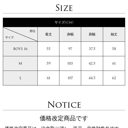
Size
サイズ(cm)
部位
着丈
身幅
肩幅
袖丈
サイズ
BOYS 16
55
97
37.5
58
M
59
103
42.5
61
L
61
107
44.5
62
Notice
価格改定商品です