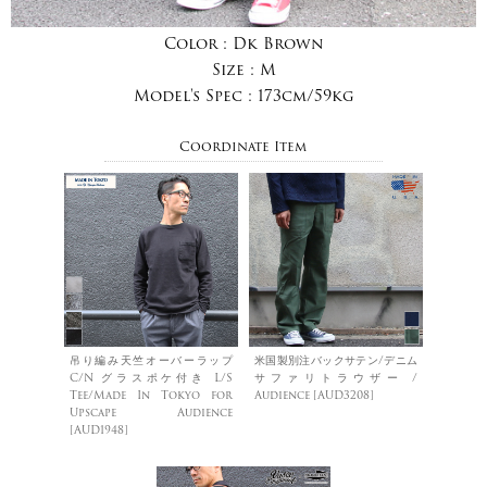
Color :
Dk Brown
Size :
M
Model's Spec :
173cm/59kg
Coordinate Item
吊り編み天竺オーバーラップ
米国製別注バックサテン/デニム
C/N グラスポケ付き L/S
サファリトラウザー /
Tee/Made In Tokyo for
Audience [AUD3208]
Upscape Audience
[AUD1948]