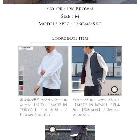
Color :
Dk Brown
Size :
M
Model's Spec :
173cm/59kg
Coordinate Item
吊り編み天竺 ラグランタートル
ウェーブキルト スナップベスト
ネック L/S Tee【MADE IN
【MADE IN JAPAN】『日本
TOKYO】『東京製』/
製』【送料無料】 / Upscape
Upscape Audience
Audience