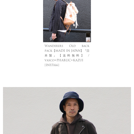
Wanderers Old back
pack【MADE IN JAPAN】『日
本製』【送料無料】 /
vasco×PHABLIC×KAZUI
[INS5166]