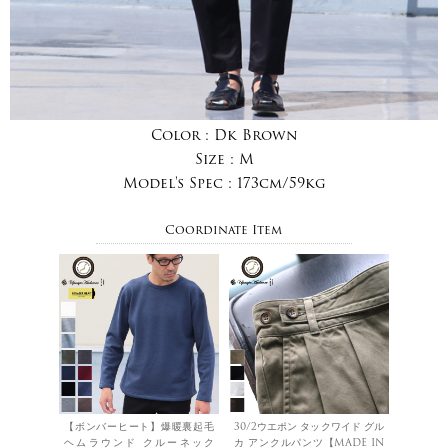
Color :
Dk Brown
Size :
M
Model's Spec :
173cm/59kg
Coordinate Item
【ボンバーヒート】爆暖裏起毛
30/2ウエポン タックワイド グル
ヘムラウンド クルーネック
カ アンクルパンツ【MADE IN