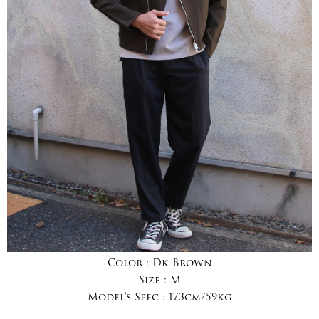
Color :
Dk Brown
Size :
M
Model's Spec :
173cm/59kg