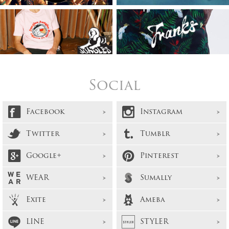
Social
Facebook
Instagram
Twitter
Tumblr
Google+
Pinterest
WEAR
Sumally
Exite
Ameba
LINE
STYLER