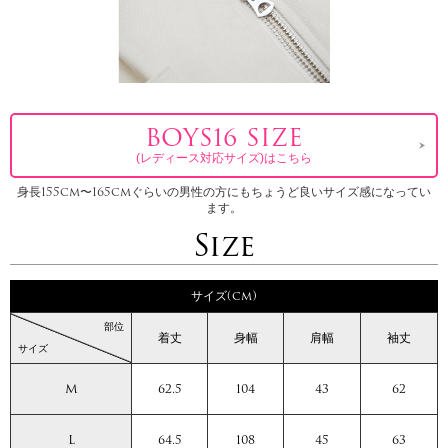
BOYS16 SIZE
(レディース対応サイズ)はこちら
身長155cm〜165cmぐらいの男性の方にもちょうど良いサイズ感になってい
ます。
Size
サイズ(cm)
部位
着丈
身幅
肩幅
袖丈
サイズ
M
62.5
104
43
62
L
64.5
108
45
63