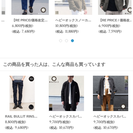
【RE PRICE/価格改定】麻混デニムワイド2タックアンクルパンツ【MADE IN JAPAN】『日本製』 / Upscape Audience
ヘビーオックスノーカラーフィールドジャケット【MADE IN JAPAN】『日本製』/ Upscape Audience
【RE PRICE / 価格改定】馬布2ボタンテーラードジャケット【MADE IN JAPAN】『日本製』 / Upscape Audience
6,800円
(税別)
10,800円
(税別)
6,900円
(税別)
(税込
:
7,480円)
(税込
:
11,880円)
(税込
:
7,590円)
この商品を買った人は、こんな商品も買っています
RAIL BULLIT RINSE / RES DENIM
ヘビーオックスカバーオールステンカラーコート【MADE IN JAPAN】『日本製』/ Upscape Audience
ヘビーオックスカバーオールステンカラーコート［Lady's］【MADE IN JAPAN】『日本製』/ Upscape Audience
8,800円
(税別)
9,700円
(税別)
9,700円
(税別)
(税込
:
9,680円)
(税込
:
10,670円)
(税込
:
10,670円)