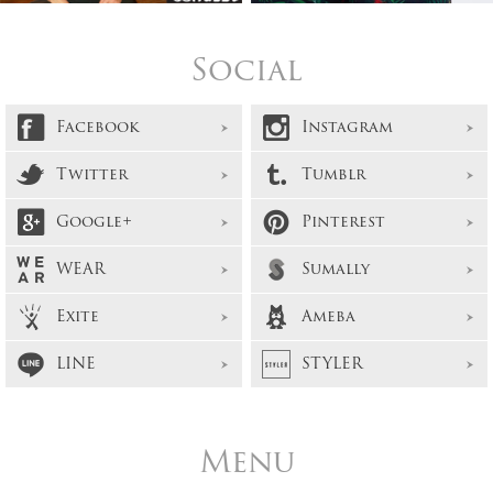
Social
Facebook
Instagram
Twitter
Tumblr
Google+
Pinterest
WEAR
Sumally
Exite
Ameba
LINE
STYLER
Menu