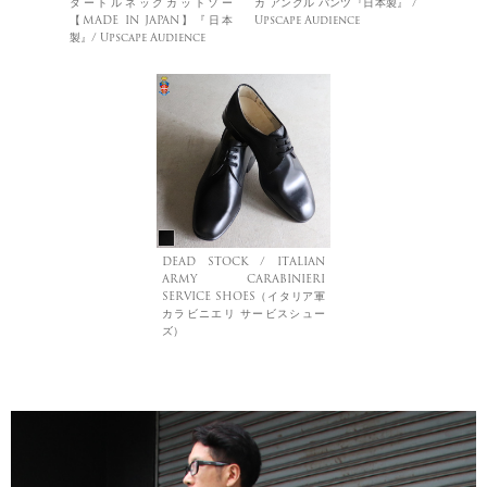
タートルネックカットソー
カ アンクル パンツ『日本製』 /
【MADE IN JAPAN】『日本
Upscape Audience
製』/ Upscape Audience
DEAD STOCK / ITALIAN
ARMY CARABINIERI
SERVICE SHOES（イタリア軍
カラビニエリ サービスシュー
ズ）