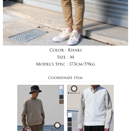
Color :
Khaki
Size :
M
Model's Spec :
173cm/59kg
Coordinate Item