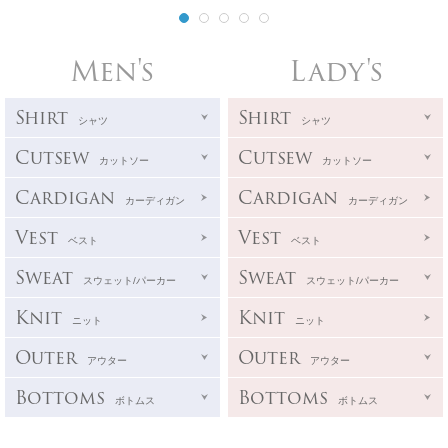
Men's
Lady's
Shirt
Shirt
シャツ
シャツ
Cutsew
Cutsew
カットソー
カットソー
Cardigan
Cardigan
カーディガン
カーディガン
Vest
Vest
ベスト
ベスト
Sweat
Sweat
スウェット/パーカー
スウェット/パーカー
Knit
Knit
ニット
ニット
Outer
Outer
アウター
アウター
Bottoms
Bottoms
ボトムス
ボトムス