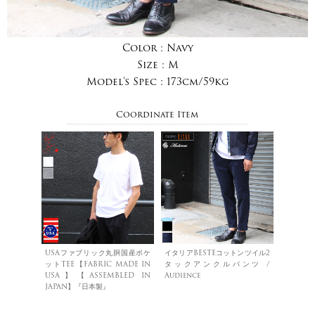
Color :
Navy
Size :
M
Model's Spec :
173cm/59kg
Coordinate Item
USAファブリック丸胴国産ポケ
イタリアBESTEコットンツイル2
ットTEE【FABRIC MADE IN
タックアンクルパンツ /
USA】【ASSEMBLED IN
Audience
JAPAN】『日本製』