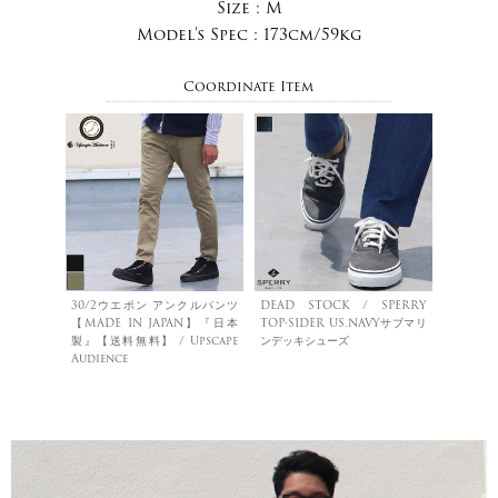
Size :
M
Model's Spec :
173cm/59kg
Coordinate Item
30/2ウエポン アンクルパンツ
DEAD STOCK / SPERRY
【MADE IN JAPAN】『日本
TOP-SIDER US.NAVYサブマリ
製』【送料無料】 / Upscape
ンデッキシューズ
Audience