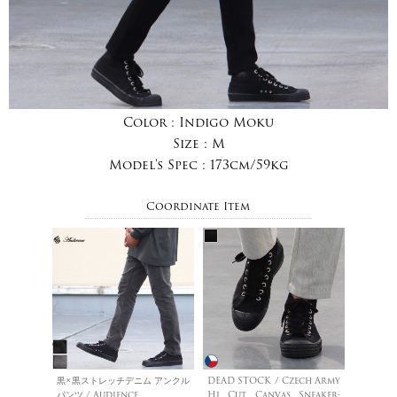
Color :
Indigo Moku
Size :
M
Model's Spec :
173cm/59kg
Coordinate Item
黒×黒ストレッチデニム アンクル
DEAD STOCK / Czech Army
パンツ / Audience
Hi Cut Canvas Sneaker-