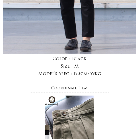
Color :
Black
Size :
M
Model's Spec :
173cm/59kg
Coordinate Item