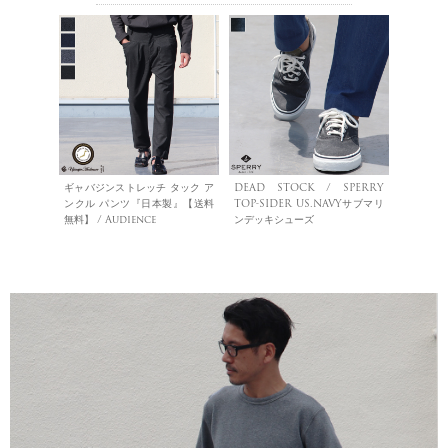
ギャバジンストレッチ タック ア
DEAD STOCK / SPERRY
ンクル パンツ『日本製』【送料
TOP-SIDER US.NAVYサブマリ
無料】 / Audience
ンデッキシューズ