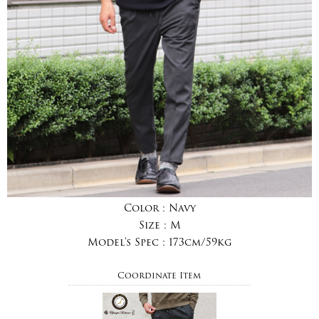
Color :
Navy
Size :
M
Model's Spec :
173cm/59kg
Coordinate Item