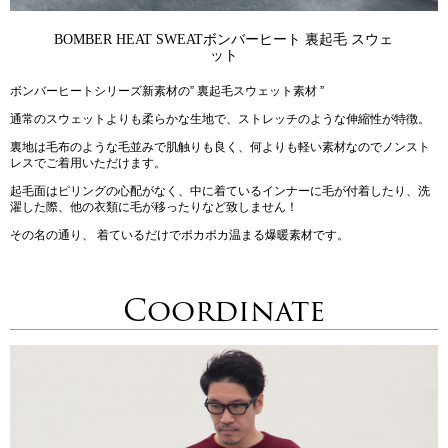
BOMBER HEAT SWEAT
ボンバーヒート 裏起毛 スウェ
ット
ボンバーヒートシリーズ新素材の” 裏起毛スウェット素材 ”
通常のスウェットよりも柔らかな生地で、ストレッチのような伸縮性が特徴。
裏地は毛布のような毛並みで肌触りも良く、何よりも軽い素材なのでノンスト
レスでご着用いただけます。
起毛面はピリングの心配がなく、中に着ているインナーに毛が付着したり、洗
濯した際、他の衣類に毛が移ったりなど致しません！
その名の通り、 着ているだけでポカポカ温まる爆暖素材です。
Coordinate