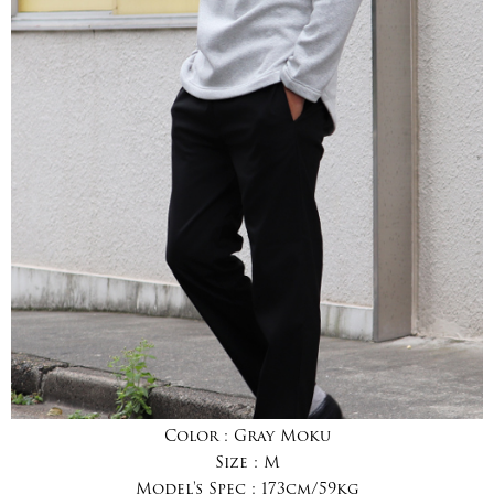
Color :
Gray Moku
Size :
M
Model's Spec :
173cm/59kg