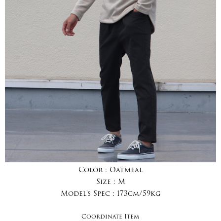
Color :
Oatmeal
Size :
M
Model's Spec :
173cm/59kg
Coordinate Item