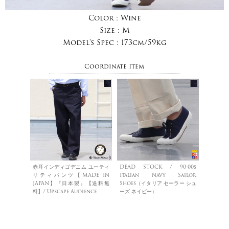
Color :
Wine
Size :
M
Model's Spec :
173cm/59kg
Coordinate Item
赤耳インディゴデニム ユーティ
DEAD STOCK / 90-00s
リティパンツ【MADE IN
Italian Navy Sailor
JAPAN】『日本製』【送料無
Shoes（イタリア セーラー シュ
料】/ Upscape Audience
ーズ ネイビー）