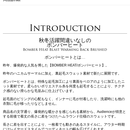
Introduction
秋冬活躍間違いなしの
ボンバーヒート
Bomber Heat Blast Warming Back Brushed
ボンバーヒートとは…
昨年、爆発的な人気を博した【BOMBER HEAT/ボンバーヒート】。
昨年のハニカムサーマルに加え、裏起毛スウェット素材で新たに展開です。
ボンバーヒートとは、特殊な起毛加工により裏面をベロアのように加工したニ
ット素材です。柔らかいポリエステル糸を何度も起毛することにより、チクチ
ク感のない滑らかな毛並みに仕上げています。
起毛面のピリングの心配もなく、インナーに毛が付着したり、洗濯時にも他の
衣類に毛が移ったりなどしません。
商品名の文字通り、爆発的な暖かさを感じられる素材から、Audienceが得意と
する前後で着丈の長さに差をつけたヘムラウンド仕様のスウェットです。
長さに差を出すことにより、一枚着でも動きのあるスタイルに。アウター時期
にはレイヤードスタイルでコーディネートの幅を広げてくれます。