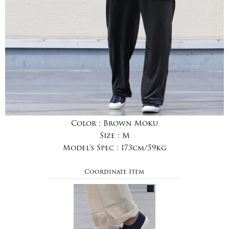
Color :
Brown Moku
Size :
M
Model's Spec :
173cm/59kg
Coordinate Item