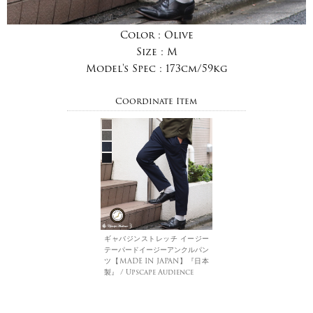
Color :
Olive
Size :
M
Model's Spec :
173cm/59kg
Coordinate Item
ギャバジンストレッチ イージー
テーパードイージーアンクルパン
ツ【MADE IN JAPAN】『日本
製』 / Upscape Audience