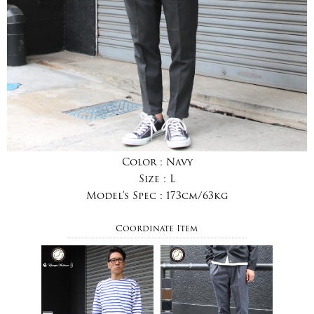
Color :
Navy
Size :
L
Model's Spec :
173cm/63kg
Coordinate Item