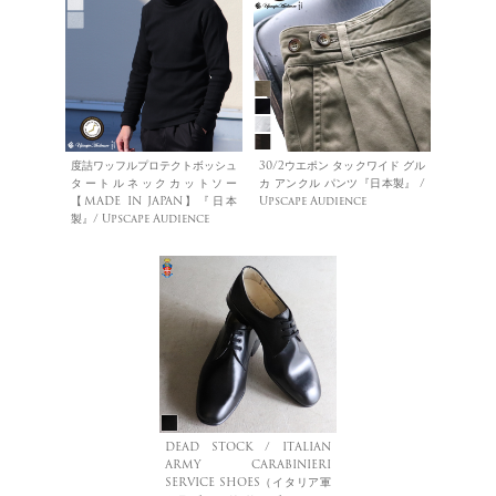
度詰ワッフルプロテクトボッシュ
30/2ウエポン タックワイド グル
タートルネックカットソー
カ アンクル パンツ『日本製』 /
【MADE IN JAPAN】『日本
Upscape Audience
製』/ Upscape Audience
DEAD STOCK / ITALIAN
ARMY CARABINIERI
SERVICE SHOES（イタリア軍