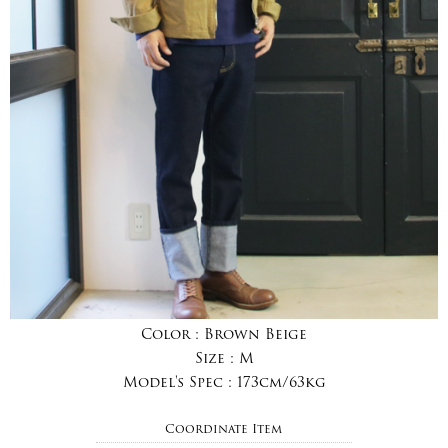
Color :
Brown Beige
Size :
M
Model's Spec :
173cm/63kg
Coordinate Item