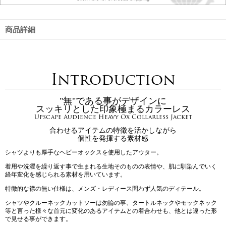
商品詳細
Introduction
"無"である事がデザインに
スッキリとした印象極まるカラーレス
Upscape Audience Heavy Ox Collarless Jacket
合わせるアイテムの特徴を活かしながら
個性を発揮する素材感
シャツよりも厚手なヘビーオックスを使用したアウター。
着用や洗濯を繰り返す事で生まれる生地そのものの表情や、肌に馴染んでいく
経年変化を感じられる素材を用いています。
特徴的な襟の無い仕様は、メンズ・レディース問わず人気のディテール。
シャツやクルーネックカットソーは勿論の事、タートルネックやモックネック
等と言った様々な首元に変化のあるアイテムとの着合わせも、他とは違った形
で見せる事ができます。