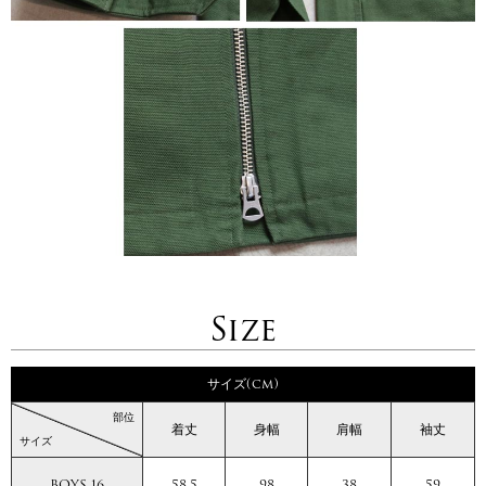
Size
サイズ(cm)
部位
着丈
身幅
肩幅
袖丈
サイズ
BOYS 16
58.5
98
38
59