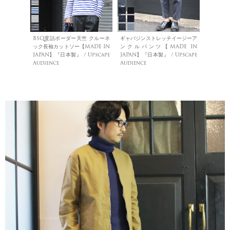
BSQ度詰ボーダー天竺 クルーネ
ギャバジンストレッチイージーア
ック長袖カットソー【MADE IN
ンクルパンツ【MADE IN
JAPAN】『日本製』 / Upscape
JAPAN】『日本製』 / Upscape
Audience
Audience