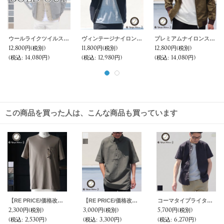
ウールライクツイルストレッチ MA1ブルゾン【MADE IN JAPAN】『日本製』 / Upscape Audience
ヴィンテージナイロンオックス MA1ブルゾン【MADE IN JAPAN】『日本製』 【送料無料】 / Upscape Audience
プレミアムナイロンスカA1ミリタリージャケット【MADE IN JAPAN】『日本製』【送料無料】 / Upscape Audience
12,800円
(税別)
11,800円
(税別)
12,800円
(税別)
(税込
:
14,080円)
(税込
:
12,980円)
(税込
:
14,080円)
この商品を買った人は、こんな商品も買っています
【RE PRICE/価格改定】コーマ天竺 グラスポケ付S/S TEE【MADE IN JAPAN】『日本製』 / Upscape Audience
【RE PRICE/価格改定】コットンリネンキャンバスボタンダウンプルオーバーシャツ【MADE IN JAPAN】『日本製』/ Upscape Audience
コーマタイプライターバンドカラーS/Sシャツ【MADE IN JAPAN】『日本製』/ Upscape Audience
2,300円
(税別)
3,000円
(税別)
5,700円
(税別)
(税込
:
2,530円)
(税込
:
3,300円)
(税込
:
6,270円)