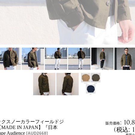
:
10,
ックスノーカラーフィールドジ
販売価格
ADE IN JAPAN】『日本
(
税込
:
pe Audience
[
AUD2668
]
希望小