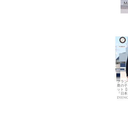
Mo
フラン
鹿の子
ット【M
『日本製
dien