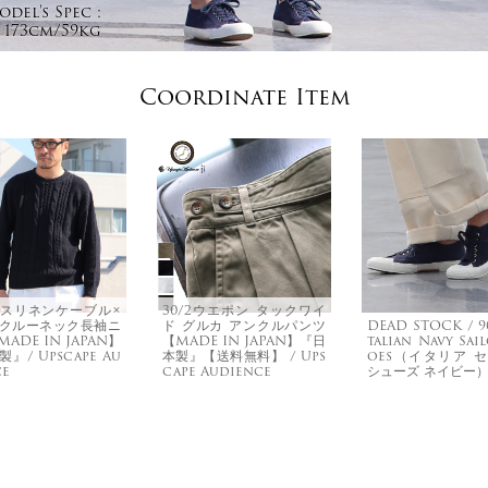
del's Spec :
173cm/59kg
Coordinate Item
スリネンケーブル×
30/2ウエポン タックワイ
クルーネック長袖ニ
ド グルカ アンクルパンツ
DEAD STOCK / 90
ADE IN JAPAN】
【MADE IN JAPAN】『日
talian Navy Sai
』/ Upscape Au
本製』【送料無料】 / Ups
oes（イタリア 
ce
cape Audience
シューズ ネイビー