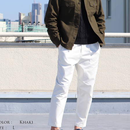
olor :
Khaki
ze :
L