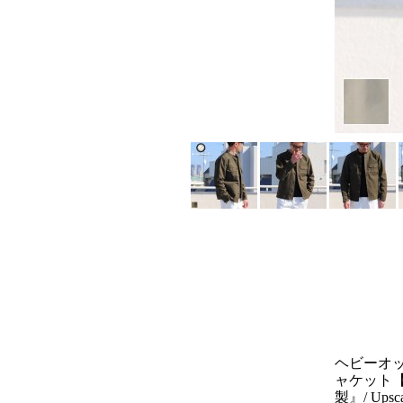
ヘビーオ
ャケット【M
製』/ Upsca