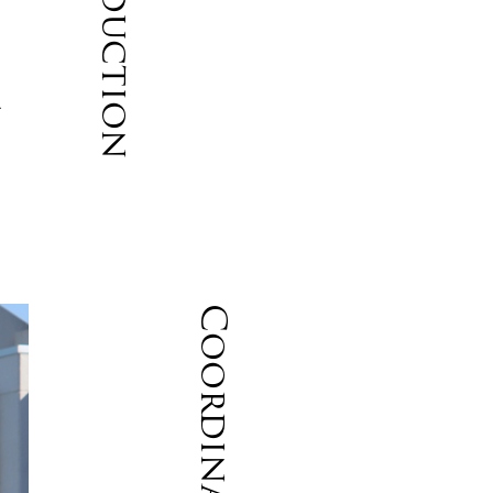
Introduction
ャ
ズ
Coordinate