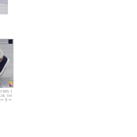
-00s I
lor Sh
セーラー
）