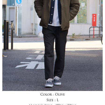
Color :
Olive
Size :
L