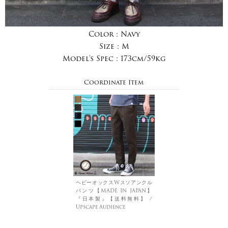
Color :
Navy
Size :
M
Model's Spec :
173cm/59kg
Coordinate Item
ヘビーオックスWスソアンクル
パンツ【MADE IN JAPAN】
『日本製』【送料無料】 /
Upscape Audience