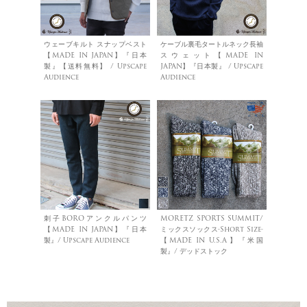
ウェーブキルト スナップベスト
ケーブル裏毛タートルネック長袖
【MADE IN JAPAN】『日本
スウェット【MADE IN
製』【送料無料】 / Upscape
JAPAN】『日本製』 / Upscape
Audience
Audience
刺子BOROアンクルパンツ
MORETZ SPORTS SUMMIT/
【MADE IN JAPAN】『日本
ミックスソックス-Short Size-
製』/ Upscape Audience
【MADE IN U.S.A】『米国
製』/ デッドストック