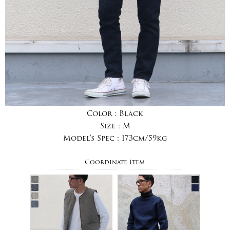
Color :
Black
Size :
M
Model's Spec :
173cm/59kg
Coordinate Item