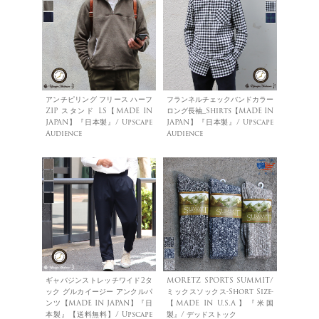
アンチピリング フリース ハーフ
フランネルチェックバンドカラー
ZIP スタンド LS【MADE IN
ロング長袖_Shirts【MADE IN
JAPAN】『日本製』/ Upscape
JAPAN】『日本製』/ Upscape
Audience
Audience
ギャバジンストレッチワイド2タ
MORETZ SPORTS SUMMIT/
ック グルカイージー アンクルパ
ミックスソックス-Short Size-
ンツ【MADE IN JAPAN】『日
【MADE IN U.S.A】『米国
本製』【送料無料】/ Upscape
製』/ デッドストック