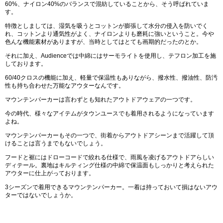
60%、ナイロン40%のバランスで混紡していることから、そう呼ばれていま
す。
特徴としましては、湿気を吸うとコットンが膨張して水分の侵入を防いでく
れ、コットンより通気性がよく、ナイロンよりも磨耗に強いということ。今や
色んな機能素材がありますが、当時としてはとても画期的だったのとか。
それに加え、Audienceでは中綿にはサーモライトを使用し、テフロン加工を施
しております。
60/40クロスの機能に加え、軽量で保温性もありながら、撥水性、撥油性、防汚
性も持ち合わせた万能なアウターなんです。
マウンテンパーカーは言わずとも知れたアウトドアウェアの一つです。
今の時代、様々なアイテムがタウンユースでも着用されるようになっています
よね。
マウンテンパーカーもその一つで、街着からアウトドアシーンまで活躍して頂
けることは言うまでもないでしょう。
フードと裾にはドローコードで絞れる仕様で、雨風を凌げるアウトドアらしい
ディテール。裏地はキルティング仕様の中綿で保温面もしっかりと考えられた
アウターに仕上がっております。
3シーズンで着用できるマウンテンパーカー。一着は持っておいて損はないアウ
ターではないでしょうか。