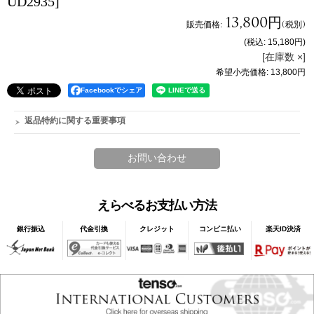
UD2935]
13,800円
販売価格
:
(税別)
(税込
:
15,180円
)
[在庫数 ×]
希望小売価格
:
13,800円
Facebookでシェア
返品特約に関する重要事項
えらべるお支払い方法
銀行振込
代金引換
クレジット
コンビニ払い
楽天ID決済