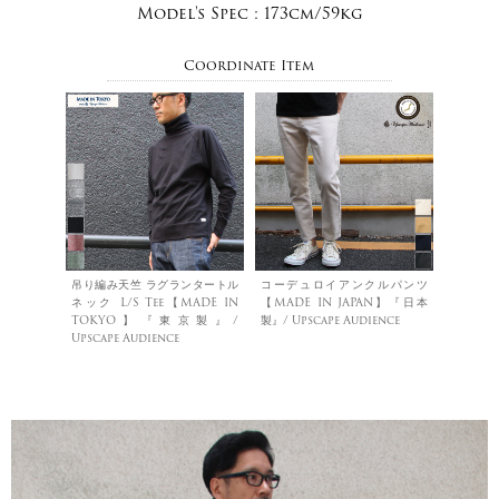
Model's Spec :
173cm/59kg
Coordinate Item
吊り編み天竺 ラグランタートル
コーデュロイアンクルパンツ
ネック L/S Tee【MADE IN
【MADE IN JAPAN】『日本
TOKYO】『東京製』/
製』/ Upscape Audience
Upscape Audience