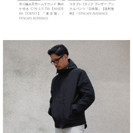
吊り編み天竺ヘムラウンド 胸ポ
スタプレ 1タック ブレザー アン
ケ付き C/N L/S Tee【MADE
クルパンツ『日本製』【送料無
IN TOKYO】『東京製』/
料】 / Upscape Audience
Upscape Audience