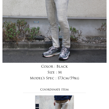
Color :
Black
Size :
M
Model's Spec :
173cm/59kg
Coordinate Item