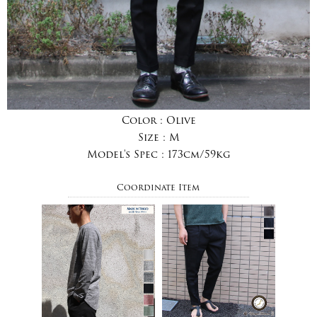
Color :
Olive
Size :
M
Model's Spec :
173cm/59kg
Coordinate Item