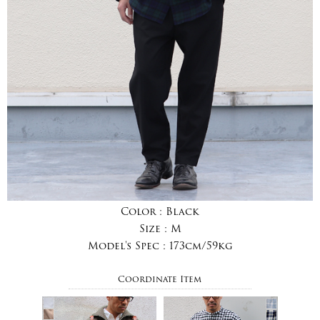
Color :
Black
Size :
M
Model's Spec :
173cm/59kg
Coordinate Item