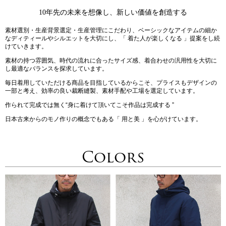
10年先の未来を想像し、新しい価値を創造する
素材選別・生産背景選定・生産管理にこだわり、ベーシックなアイテムの細か
なディティールやシルエットを大切にし、「 着た人が楽しくなる 」提案をし続
けていきます。
素材の持つ雰囲気、時代の流れに合ったサイズ感、着合わせの汎用性を大切に
し最適なバランスを探求しています。
毎日着用していただける商品を目指しているからこそ、プライスもデザインの
一部と考え、効率の良い裁断縫製、素材手配や工場を選定しています。
作られて完成では無く“身に着けて頂いてこそ作品は完成する ”
日本古来からのモノ作りの概念でもある「 用と美 」を心がけています。
Colors