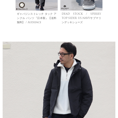
ギャバジンストレッチ タック ア
DEAD STOCK / SPERRY
ンクル パンツ『日本製』【送料
TOP-SIDER US.NAVYサブマリ
無料】 / Audience
ンデッキシューズ