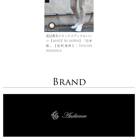
度詰裏毛スラックスアンクルパン
ツ【MADE IN JAPAN】『日本
製』【送料無料】/ Upscape
Audience
Brand