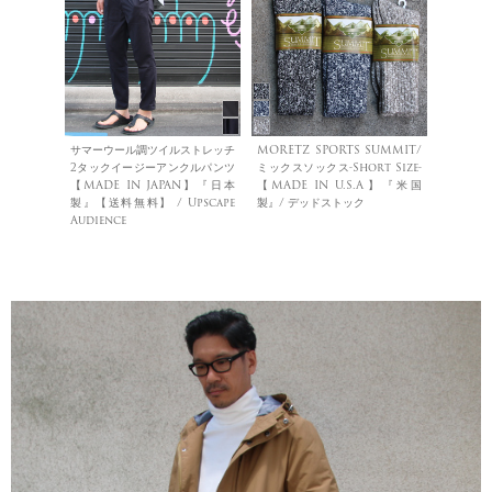
サマーウール調ツイルストレッチ
MORETZ SPORTS SUMMIT/
2タックイージーアンクルパンツ
ミックスソックス-Short Size-
【MADE IN JAPAN】『日本
【MADE IN U.S.A】『米国
製』【送料無料】 / Upscape
製』/ デッドストック
Audience