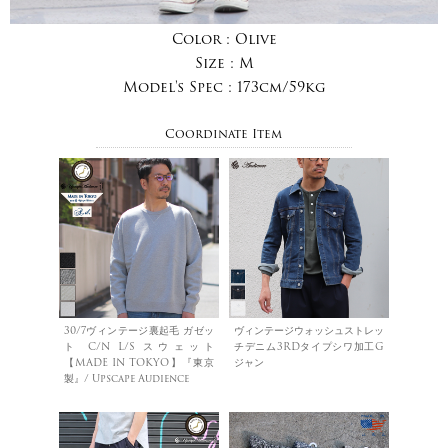
Color :
Olive
Size :
M
Model's Spec :
173cm/59kg
Coordinate Item
30/7ヴィンテージ裏起毛 ガゼッ
ヴィンテージウォッシュストレッ
ト C/N L/S スウェット
チデニム3RDタイプシワ加工G
【MADE IN TOKYO】『東京
ジャン
製』/ Upscape Audience