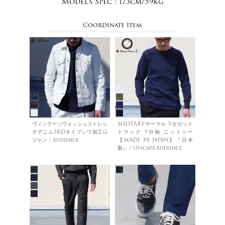
Model's Spec :
173cm/59kg
Coordinate Item
ヴィンテージウォッシュストレッ
MILITARYサーマル Vガゼット
チデニム3RDタイプシワ加工G
トラック 9分袖 ニットソー
ジャン / Audience
【MADE IN JAPAN】『日本
製』 / Upscape Audience