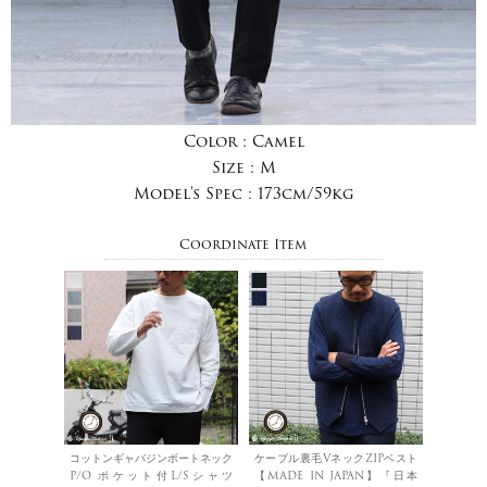
Color :
Camel
Size :
M
Model's Spec :
173cm/59kg
Coordinate Item
コットンギャバジンボートネック
ケーブル裏毛VネックZIPベスト
P/O ポケット付L/Sシャツ
【MADE IN JAPAN】『日本