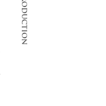
Introduction
ス
柔
テ
脱
ツ
り