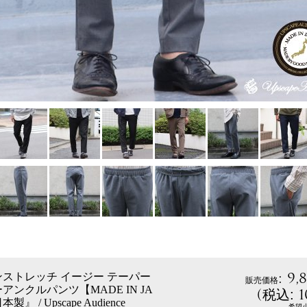
:
9,
ストレッチ イージー テーパー
販売価格
アンクルパンツ【MADE IN JA
(
1
税込
:
』 / Upscape Audience
希望