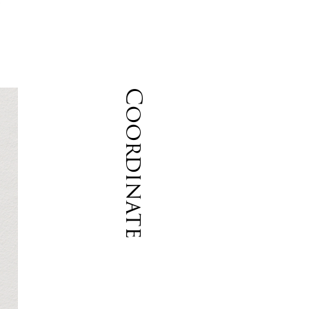
良
Coordinate