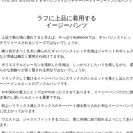
Upscape Audience ギャバジンストレッチテーパードイージーアンクルパンツ
ラフに上品に着用する
イージーパンツ
上品で着心地に優れてると言えば、やっぱりAudienceでは、ギャバジンストレッ
チでリリースされるシリーズではないでしょうか。
織り目がきつく丈夫に織られたギャバジンストレッチ生地はジャケットやボトム
など用途は幅広く愛用され続けてますね。
ポリエステルとレーヨンを混紡した生地は、しっかりとしたハリを残しながら、
らかな肌触りが長く愛される所以ではないでしょうか。
リラックスして履けるイージーパンツにスラックスのシルエットを落とし込んだ
ーパードシルエットのアンクルパンツです。
やや深めの股上にヒップはややゆったりさせてあります。イージーパンツだけに
ぎ着のし易いシルエットも重要ですね。
程よいリラックス感とスラックスのテーパード感を取り入れた旬なイージーパン
に仕上がっております。
ウエストは、ジャストフィットするゴムに、更に内側に紐で絞れるようにしてあ
ます。