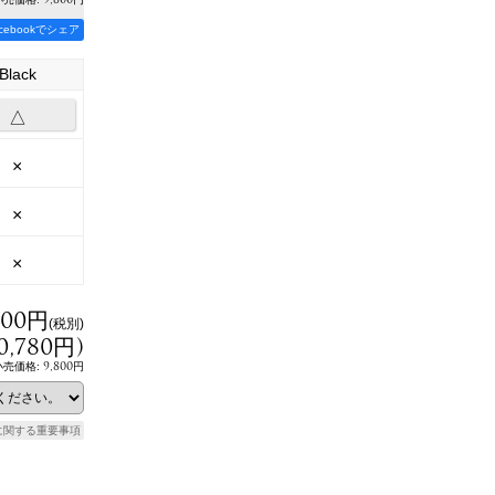
acebookでシェア
Black
△
×
×
×
800円
(税別)
0,780円
)
9,800円
小売価格
:
に関する重要事項