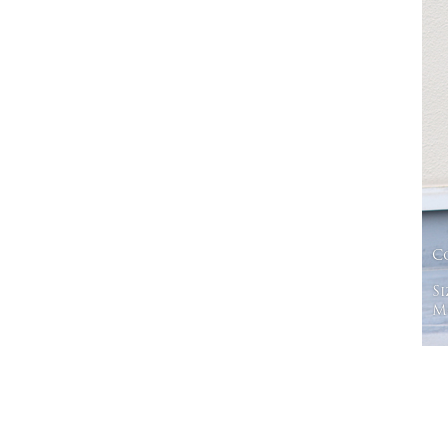
C
Si
Mo