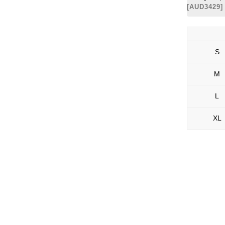
[
AUD3429
]
S
M
L
XL