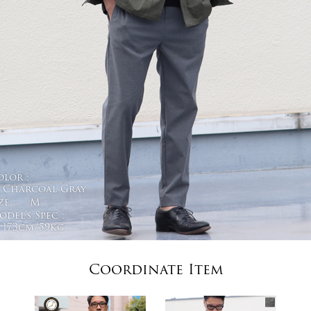
olor :
Charcoal Gray
ze :
M
del's Spec :
173cm/59kg
Coordinate Item