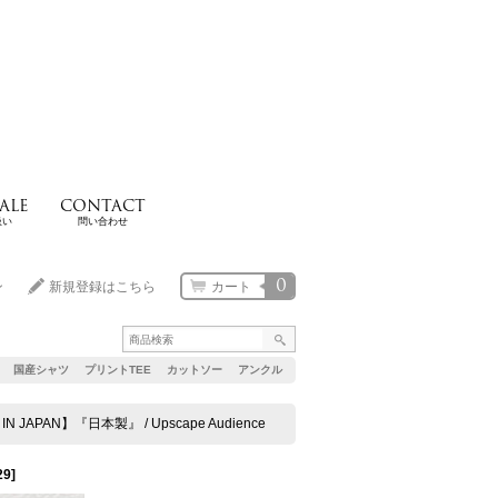
ALE
CONTACT
扱い
問い合わせ
0
ン
新規登録はこちら
カート
国産シャツ
プリントTEE
カットソー
アンクル
N】『日本製』 / Upscape Audience
29
]