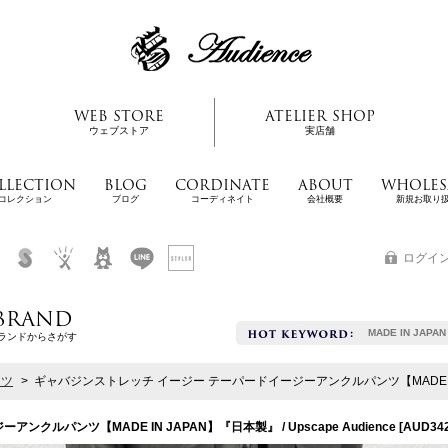
WEB STORE
ATELIER SHOP
ウェブストア
実店舗
LLECTION
BLOG
CORDINATE
ABOUT
WHOLES
コレクション
ブログ
コーディネイト
会社概要
新規お取り
ログイ
BRAND
MADE IN JAPAN
ランドからさがす
ンツ
>
ギャバジンストレッチ イージー テーパードイージーアンクルパンツ【MADE IN JAPA
ルパンツ【MADE IN JAPAN】『日本製』 / Upscape Audience
[
AUD34