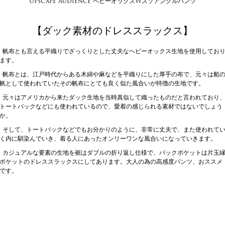
Upscape Audience ヘビーオックスWスソアンクルパンツ
【ダック素材のドレススラックス】
帆布とも言える平織りでざっくりとした丈夫なヘビーオックス生地を使用してお
ます。
帆布とは、江戸時代からある木綿や麻などを平織りにした厚手の布で、元々は船
帆として使われていたその帆布にとても良く似た風合いが特徴の生地です。
元々はアメリカから来たダック生地を当時真似して織ったものだと言われており
トートバックなどにも使われているので、愛着の感じられる素材ではないでしょう
か。
そして、トートバックなどでもお分かりのように、非常に丈夫で、また使われて
く内に馴染んでいき、着る人にあったオンリーワンな風合いになっていきます。
カジュアルな要素の生地を裾はダブルの折り返し仕様で、バックポケットは片玉
ポケットのドレススラックスにしてあります。大人の為の高感度パンツ、おススメ
です。