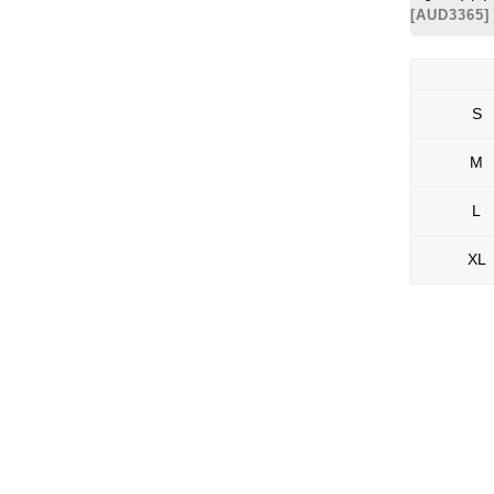
[
AUD3365
]
S
M
L
XL