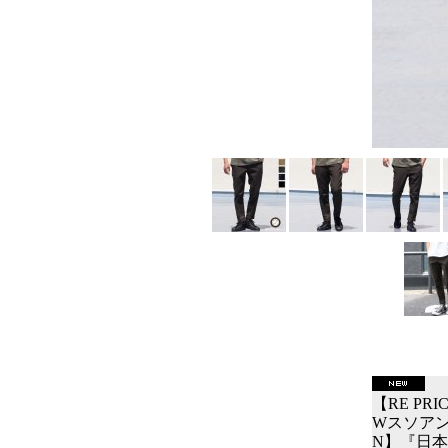
【RE PR
Wスソアンク
N】『日本製』 