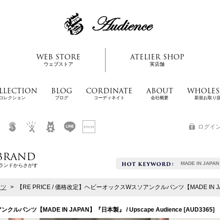
WEB STORE
ATELIER SHOP
ウェブストア
実店舗
LLECTION
BLOG
CORDINATE
ABOUT
WHOLES
コレクション
ブログ
コーディネイト
会社概要
新規お取り
ログイ
BRAND
MADE IN JAPAN
ランドからさがす
ンツ
>
【RE PRICE / 価格改定】ヘビーオックスWスソアンクルパンツ【MADE IN JAPAN
ルパンツ【MADE IN JAPAN】『日本製』 / Upscape Audience
[
AUD3365
]