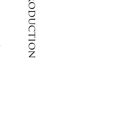
Introduction
り
の
、
い
縁