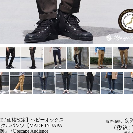
:
6,
ICE / 価格改定】ヘビーオックス
販売価格
ルパンツ【MADE IN JAPA
(
税込
:
/ Upscape Audience
希望