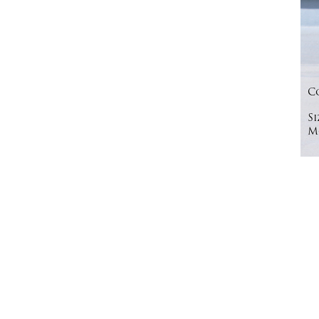
C
Si
Mo