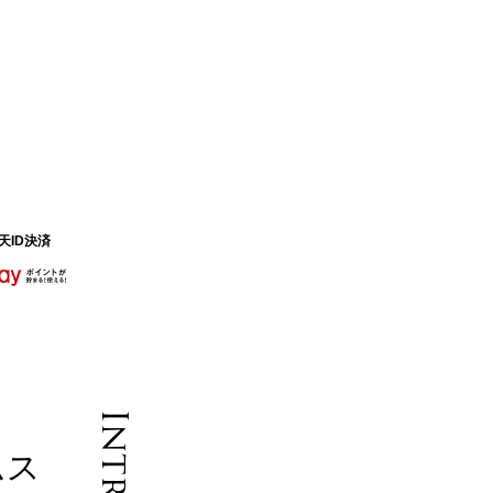
天ID決済
ムス