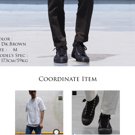
olor :
Dk.Brown
ze :
M
del's Spec :
173cm/59kg
Coordinate Item