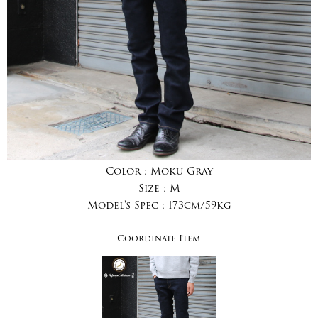
Color :
Moku Gray
Size :
M
Model's Spec :
173cm/59kg
Coordinate Item