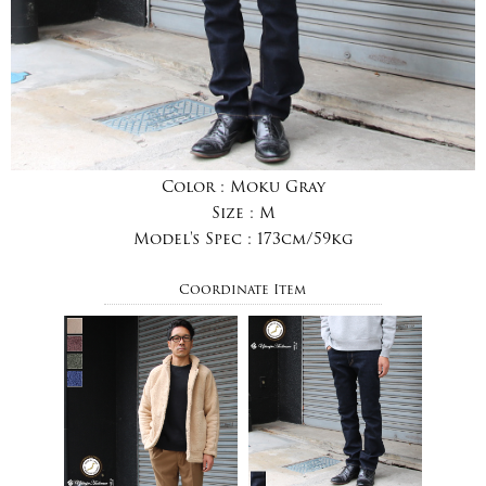
Color :
Moku Gray
Size :
M
Model's Spec :
173cm/59kg
Coordinate Item