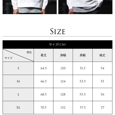
Size
サイズ(cm)
部位
着丈
身幅
肩幅
袖丈
サイズ
S
64.5
120
51.5
54
M
66.5
124
53.5
55
L
68.5
128
55.5
56
XL
70.5
132
57.5
57