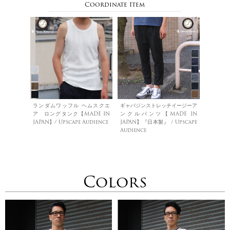
Coordinate Item
ランダムワッフル ヘムスクエ
ギャバジンストレッチイージーア
ア ロングタンク【MADE IN
ンクルパンツ【MADE IN
JAPAN】/ Upscape Audience
JAPAN】『日本製』 / Upscape
Audience
Colors