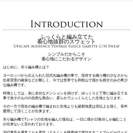
Introduction
ふっくらと編み立てた
着心地抜群のスウェット
Upscape Audience Vintage Fleece Gazette C/N Sweat
シンプルだからこそ
着心地にこだわるデザイン
はじめに、吊り編み機とは？
ヨーロッパから伝えられた旧式丸編み機の事で、現存する織り機の少なさから
生産背景の確保などが難しく、今では世界でも和歌山で僅かを残すのみの希少
な編み機です。
特徴としては、糸に余分なテンションを掛けず、ゆっくりと丁寧に編み立てる
事で糸そのものの自然な風合い、柔らかでふっくらとした生地となります。
その一方で現在の編み機で編まれた生地よりも破裂強度は倍以上も強く、長年
愛用して頂くことが出来ます。
吊り編み機でTシャツの生地を編んだ場合は、一日に僅か12枚分しか編むこと
が出来ないと言われております。
30/7裏毛を通常よりも度目（どもく）を限界値で度詰することでヘビーウェイ