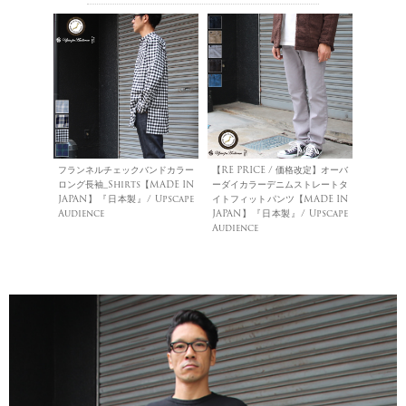
フランネルチェックバンドカラー
【RE PRICE / 価格改定】オーバ
ロング長袖_Shirts【MADE IN
ーダイカラーデニムストレートタ
JAPAN】『日本製』/ Upscape
イトフィットパンツ【MADE IN
Audience
JAPAN】『日本製』/ Upscape
Audience