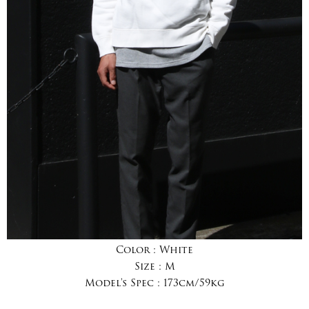
Color :
White
Size :
M
Model's Spec :
173cm/59kg