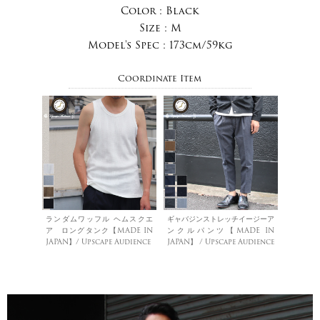
Color :
Black
Size :
M
Model's Spec :
173cm/59kg
Coordinate Item
ランダムワッフル ヘムスクエ
ギャバジンストレッチイージーア
ア ロングタンク【MADE IN
ンクルパンツ【MADE IN
JAPAN】/ Upscape Audience
JAPAN】 / Upscape Audience