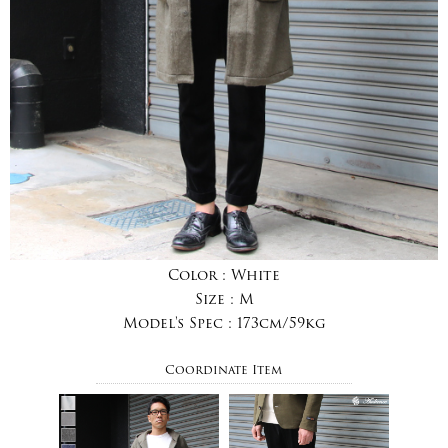
Color :
White
Size :
M
Model's Spec :
173cm/59kg
Coordinate Item