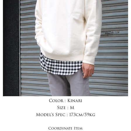
Color :
Kinari
Size :
M
Model's Spec :
173cm/59kg
Coordinate Item