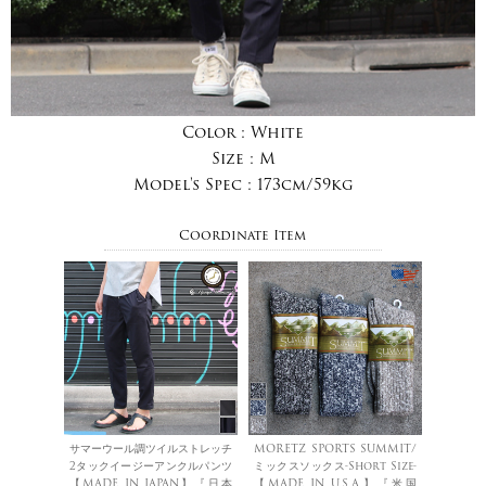
Color :
White
Size :
M
Model's Spec :
173cm/59kg
Coordinate Item
サマーウール調ツイルストレッチ
MORETZ SPORTS SUMMIT/
2タックイージーアンクルパンツ
ミックスソックス-Short Size-
【MADE IN JAPAN】『日本
【MADE IN U.S.A】『米国