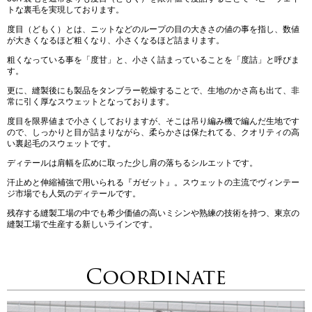
トな裏毛を実現しております。
度目（どもく）とは、ニットなどのループの目の大きさの値の事を指し、数値
が大きくなるほど粗くなり、小さくなるほど詰まります。
粗くなっている事を「度甘」と、小さく詰まっていることを「度詰」と呼びま
す。
更に、縫製後にも製品をタンブラー乾燥することで、生地のかさ高も出て、非
常に引く厚なスウェットとなっております。
度目を限界値まで小さくしておりますが、そこは吊り編み機で編んだ生地です
ので、しっかりと目が詰まりながら、柔らかさは保たれてる、クオリティの高
い裏起毛のスウェットです。
ディテールは肩幅を広めに取った少し肩の落ちるシルエットです。
汗止めと伸縮補強で用いられる『ガゼット』。スウェットの主流でヴィンテー
ジ市場でも人気のディテールです。
残存する縫製工場の中でも希少価値の高いミシンや熟練の技術を持つ、東京の
縫製工場で生産する新しいラインです。
Coordinate