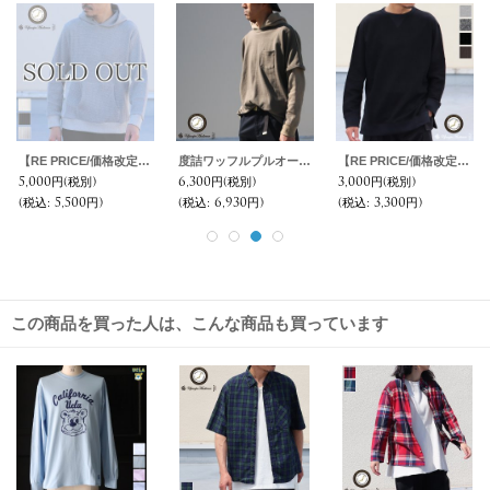
【RE PRICE/価格改定】ビッグワッフルプルオーバーフードパーカ【MADE IN JAPAN】『日本製』 / Upscape Audience
度詰ワッフルプルオーバーフードパーカ【MADE IN JAPAN】『日本製』 / Upscape Audience
【RE PRICE/価格改定】30/10裏毛サイドスリットオーバーサイズクルーネック長袖スウェット【MADE IN JAPAN】『日本製』/ Upscape Audience
5,000円
(税別)
6,300円
(税別)
3,000円
(税別)
(税込
:
5,500円)
(税込
:
6,930円)
(税込
:
3,300円)
この商品を買った人は、こんな商品も買っています