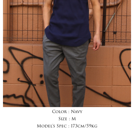
Color :
Navy
Size :
M
Model's Spec :
173cm/59kg