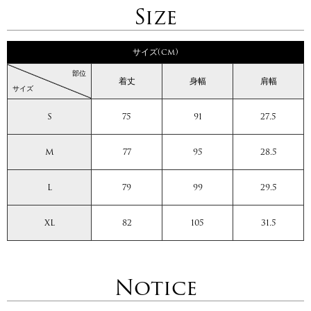
Size
サイズ(cm)
部位
着丈
身幅
肩幅
サイズ
S
75
91
27.5
M
77
95
28.5
L
79
99
29.5
XL
82
105
31.5
Notice