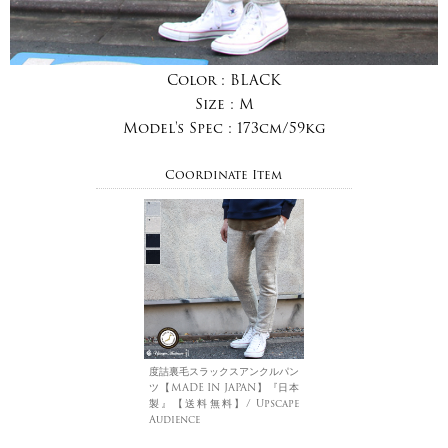
Color :
BLACK
Size :
M
Model's Spec :
173cm/59kg
Coordinate Item
度詰裏毛スラックスアンクルパン
ツ【MADE IN JAPAN】『日本
製』【送料無料】/ Upscape
Audience