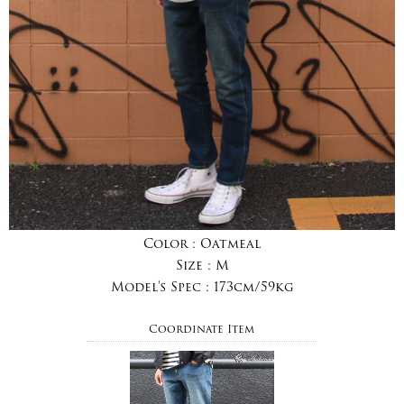
Color :
Oatmeal
Size :
M
Model's Spec :
173cm/59kg
Coordinate Item