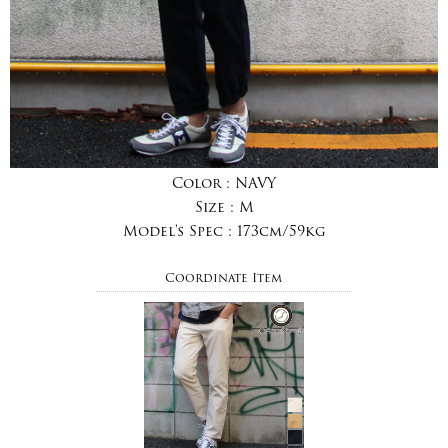
Color :
NAVY
Size :
M
Model's Spec :
173cm/59kg
Coordinate Item