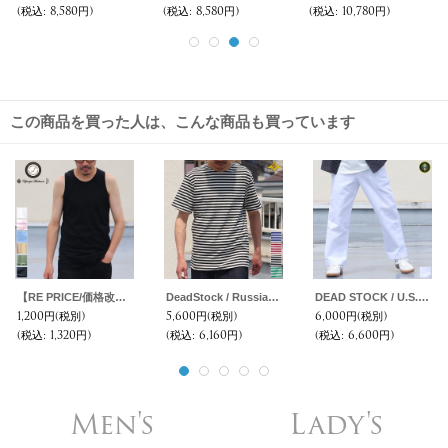
(税込
:
8,580円)
(税込
:
8,580円)
(税込
:
10,780円)
この商品を買った人は、こんな商品も買っています
【RE PRICE/価格改定】クラシック天竺 ロングタンクトップ【MADE IN JAPAN】『日本製』/ Upscape Audience
DeadStock / Russian Military Border Tee(ロシアンボーダー 半袖TEE )
DEAD STOCK / U.S. Hospital Duty White Trousers（アメリカ ホスピタル ホワイト トラウザーズ ）
1,200円
(税別)
5,600円
(税別)
6,000円
(税別)
(税込
:
1,320円)
(税込
:
6,160円)
(税込
:
6,600円)
Men's
Lady's