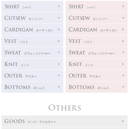
Shirt
Shirt
シャツ
シャツ
Cutsew
Cutsew
カットソー
カットソー
Cardigan
Cardigan
カーディガン
カーディガン
Vest
Vest
ベスト
ベスト
Sweat
Sweat
スウェット/パーカー
スウェット/パーカー
Knit
Knit
ニット
ニット
Outer
Outer
アウター
アウター
Bottoms
Bottoms
ボトムス
ボトムス
Others
Goods
グッズ・アクセサリー