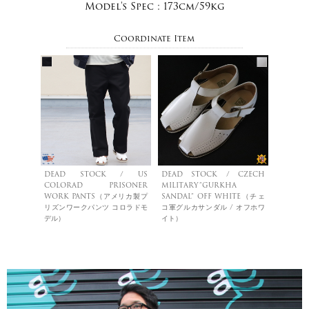
Model's Spec :
173cm/59kg
Coordinate Item
DEAD STOCK / US
DEAD STOCK / CZECH
COLORAD PRISONER
MILITARY”GURKHA
WORK PANTS（アメリカ製プ
SANDAL” OFF WHITE（チェ
リズンワークパンツ コロラドモ
コ軍グルカサンダル / オフホワ
デル）
イト）