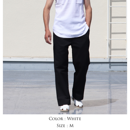
Color :
White
Size :
M