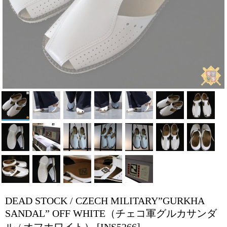
DEAD STOCK / CZECH MILITARY”GURKHA
SANDAL” OFF WHITE（チェコ軍グルカサンダ