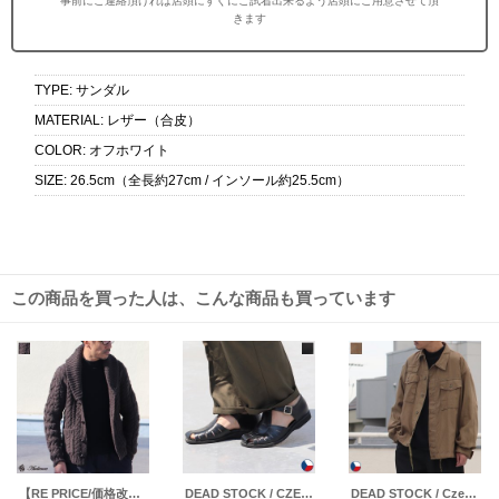
事前にご連絡頂ければ店頭にすぐにご試着出来るよう店頭にご用意させて頂
きます
TYPE
:
サンダル
MATERIAL
:
レザー（合皮）
COLOR
:
オフホワイト
SIZE
:
26.5cm（全長約27cm / インソール約25.5cm）
この商品を買った人は、こんな商品も買っています
【RE PRICE/価格改定】ケーブルニットショールカラーカーディガン / Audience
DEAD STOCK / CZECH MILITARY”GURKHA SANDAL（チェコ軍グルカサンダル）
DEAD STOCK / Czech Army Work Jacket（チェコ軍 ワーク ジャケット）