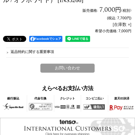
ル / オフホワイト）
[INS5266]
7,000円
販売価格
:
(税別)
(税込
:
7,700円
)
[在庫数 ×]
希望小売価格
:
7,000円
Facebookでシェア
返品特約に関する重要事項
えらべるお支払い方法
銀行振込
代金引換
クレジット
コンビニ払い
楽天ID決済