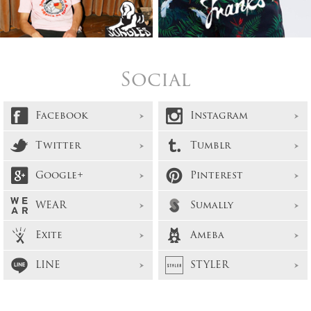
Social
Facebook
Instagram
Twitter
Tumblr
Google+
Pinterest
WEAR
Sumally
Exite
Ameba
LINE
STYLER