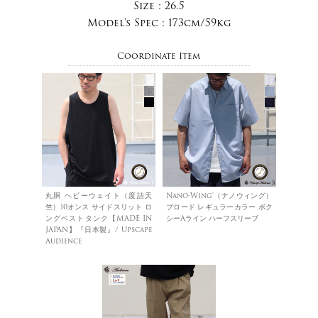
Size :
26.5
Model's Spec :
173cm/59kg
Coordinate Item
丸胴 ヘビーウェイト（度詰天
Nano-Wing®︎（ナノウィング）
竺）10オンス サイドスリット ロ
ブロード レギュラーカラー ボク
ングベストタンク【MADE IN
シーAライン ハーフスリーブ
JAPAN】『日本製』/ Upscape
Audience