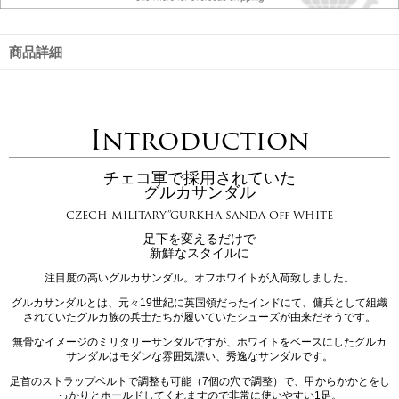
商品詳細
Introduction
チェコ軍で採用されていた
グルカサンダル
CZECH MILITARY”GURKHA SANDA Off WHITE
足下を変えるだけで
新鮮なスタイルに
注目度の高いグルカサンダル。オフホワイトが入荷致しました。
グルカサンダルとは、元々19世紀に英国領だったインドにて、傭兵として組織
されていたグルカ族の兵士たちが履いていたシューズが由来だそうです。
無骨なイメージのミリタリーサンダルですが、ホワイトをベースにしたグルカ
サンダルはモダンな雰囲気漂い、秀逸なサンダルです。
足首のストラップベルトで調整も可能（7個の穴で調整）で、甲からかかとをし
っかりとホールドしてくれますので非常に使いやすい1足。