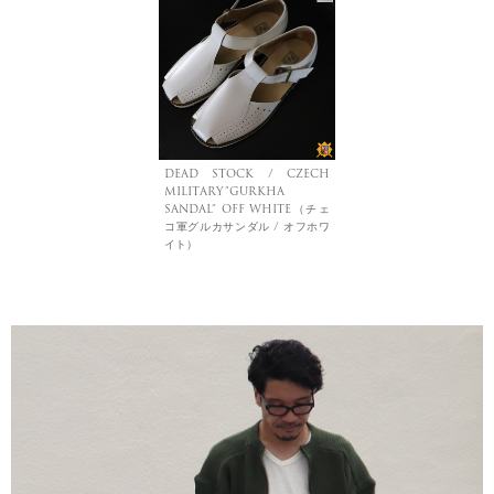
DEAD STOCK / CZECH
MILITARY”GURKHA
SANDAL” OFF WHITE（チェ
コ軍グルカサンダル / オフホワ
イト）