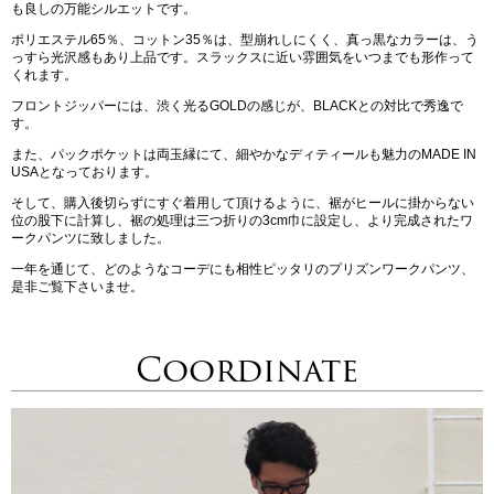
も良しの万能シルエットです。
ポリエステル65％、コットン35％は、型崩れしにくく、真っ黒なカラーは、う
っすら光沢感もあり上品です。スラックスに近い雰囲気をいつまでも形作って
くれます。
フロントジッパーには、渋く光るGOLDの感じが、BLACKとの対比で秀逸で
す。
また、パックポケットは両玉縁にて、細やかなディティールも魅力のMADE IN
USAとなっております。
そして、購入後切らずにすぐ着用して頂けるように、裾がヒールに掛からない
位の股下に計算し、裾の処理は三つ折りの3cm巾に設定し、より完成されたワ
ークパンツに致しました。
一年を通じて、どのようなコーデにも相性ピッタリのプリズンワークパンツ、
是非ご覧下さいませ。
Coordinate