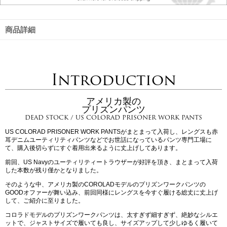
商品詳細
Introduction
アメリカ製の
プリズンパンツ
DEAD STOCK / US COLORAD PRISONER WORK PANTS
US COLORAD PRISONER WORK PANTSがまとまって入荷し、レングスも赤
耳デニムユーティリティパンツなどでお世話になっているパンツ専門工場に
て、購入後切らずにすぐ着用出来るように丈上げしてあります。
前回、US Navyのユーティリティートラウザーが好評を頂き、まとまって入荷
した本数が残り僅かとなりました。
そのような中、アメリカ製のCOROLADモデルのプリズンワークパンツの
GOODオファーが舞い込み、前回同様にレングスを今すぐ履ける総丈に丈上げ
して、ご紹介に至りました。
コロラドモデルのプリズンワークパンツは、太すぎず細すぎず、絶妙なシルエ
ットで、ジャストサイズで履いても良し、サイズアップして少しゆるく履いて