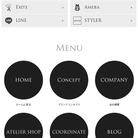
Exite
Ameba
LINE
STYLER
Menu