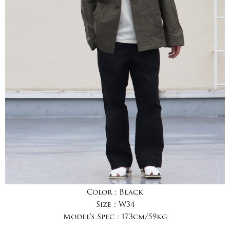
Color :
Black
Size :
W34
Model's Spec :
173cm/59kg