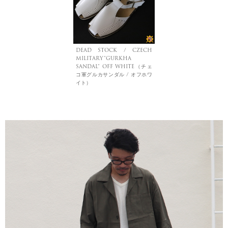
DEAD STOCK / CZECH
MILITARY”GURKHA
SANDAL” OFF WHITE（チェ
コ軍グルカサンダル / オフホワ
イト）