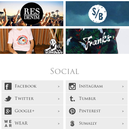
Social
Facebook
Instagram
Twitter
Tumblr
Google+
Pinterest
WEAR
Sumally