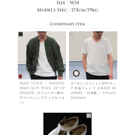
Size :
W34
Model's Spec :
173cm/59kg
Coordinate Item
DEAD STOCK / SWEDISH
オーガニックコットン天竺Vネッ
ARMY M-59 WOOL ZIP UP
ク半袖Tシャツ【MADE IN
SWEATER（スウェーデン軍M-
JAPAN】『日本製』/ Upscape
59ウールジップアップセータ
Audience
ー）