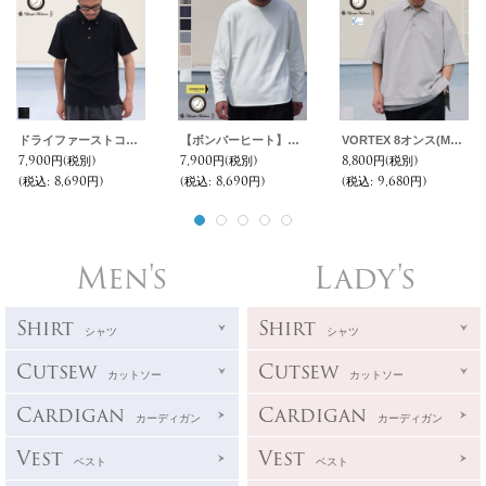
ドライファーストコットン鹿の子ボタンダウン グラスポケ付ポロ【MADE IN JAPAN】『日本製』 / Upscape Audience
【ボンバーヒート】爆暖ハニカムサーマル セットインスリーブ ラウンドネック【MADE IN JAPAN】『日本製』 / Upscape Audience
VORTEX 8オンス(MVS天竺) サイドスリット ボクシーAラインポロシャツ【MADE IN JAPAN】『日本製』/ Upscape Audience
7,900円
(税別)
7,900円
(税別)
8,800円
(税別)
(税込
:
8,690円)
(税込
:
8,690円)
(税込
:
9,680円)
Men's
Lady's
Shirt
Shirt
シャツ
シャツ
Cutsew
Cutsew
カットソー
カットソー
Cardigan
Cardigan
カーディガン
カーディガン
Vest
Vest
ベスト
ベスト