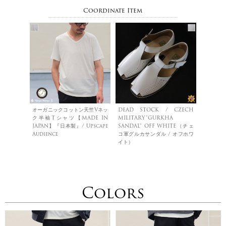
Coordinate Item
オーガニックコットン天竺Vネッ
DEAD STOCK / CZECH
ク半袖Tシャツ【MADE IN
MILITARY”GURKHA
JAPAN】『日本製』/ Upscape
SANDAL” OFF WHITE（チェ
Audience
コ軍グルカサンダル / オフホワ
イト）
Colors