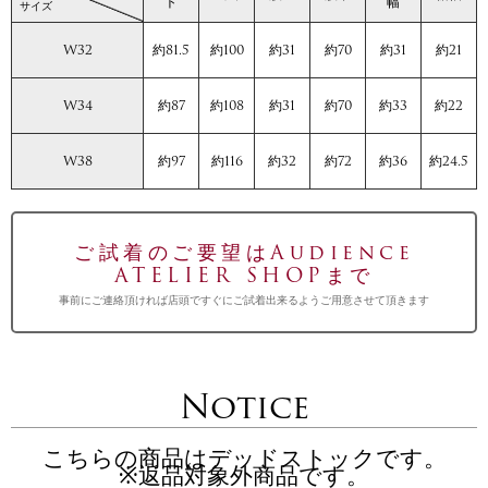
ト
幅
サイズ
W32
約81.5
約100
約31
約70
約31
約21
W34
約87
約108
約31
約70
約33
約22
W38
約97
約116
約32
約72
約36
約24.5
ご試着のご要望はAudience
ATELIER SHOPまで
事前にご連絡頂ければ店頭ですぐにご試着出来るようご用意させて頂きます
Notice
こちらの商品はデッドストックです。
※返品対象外商品です。