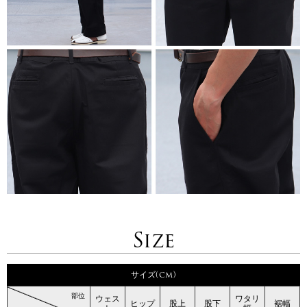
Size
サイズ(cm)
部位
ウェス
ワタリ
ヒップ
股上
股下
裾幅