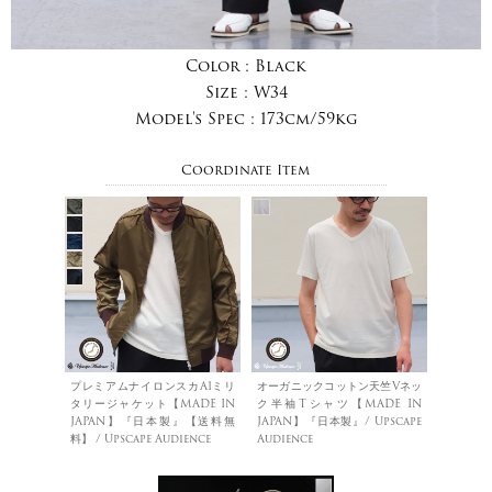
Color :
Black
Size :
W34
Model's Spec :
173cm/59kg
Coordinate Item
プレミアムナイロンスカA1ミリ
オーガニックコットン天竺Vネッ
タリージャケット【MADE IN
ク半袖Tシャツ【MADE IN
JAPAN】『日本製』【送料無
JAPAN】『日本製』/ Upscape
料】 / Upscape Audience
Audience