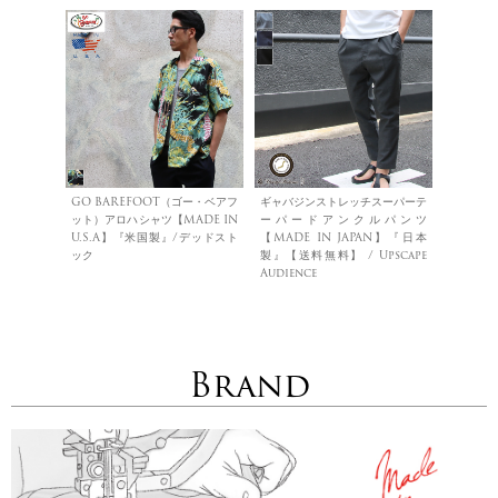
GO BAREFOOT（ゴー・ベアフ
ギャバジンストレッチスーパーテ
ット）アロハシャツ【MADE IN
ーパードアンクルパンツ
U.S.A】『米国製』/デッドスト
【MADE IN JAPAN】『日本
ック
製』【送料無料】 / Upscape
Audience
Brand