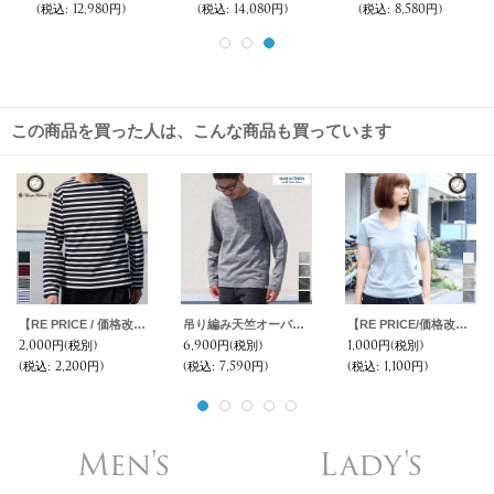
(税込
:
12,980円)
(税込
:
14,080円)
(税込
:
8,580円)
この商品を買った人は、こんな商品も買っています
【RE PRICE / 価格改定】Basque10オンス（バスク天竺）ボーダーボートネック長袖バスクシャツ【MADE IN JAPAN】『日本製』/ Upscape Audience
吊り編み天竺オーバーラップC/N グラスポケ付き L/S Tee【MADE IN TOKYO】『東京製』/ Upscape Audience
【RE PRICE/価格改定】ガラガラ紡 Uネック半袖Tシャツ [Lady's] 【MADE IN JAPAN】『日本製』/ Upscape Audience
2,000円
(税別)
6,900円
(税別)
1,000円
(税別)
(税込
:
2,200円)
(税込
:
7,590円)
(税込
:
1,100円)
Men's
Lady's