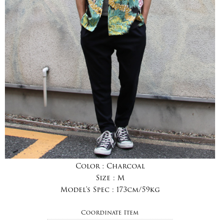
Color :
Charcoal
Size :
M
Model's Spec :
173cm/59kg
Coordinate Item