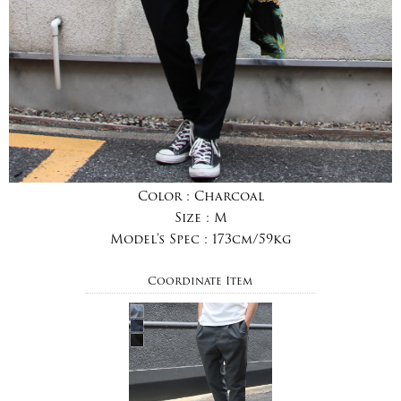
Color :
Charcoal
Size :
M
Model's Spec :
173cm/59kg
Coordinate Item