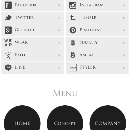
Facebook
Instagram
Twitter
Tumblr
Google+
Pinterest
WEAR
Sumally
Exite
Ameba
LINE
STYLER
Menu