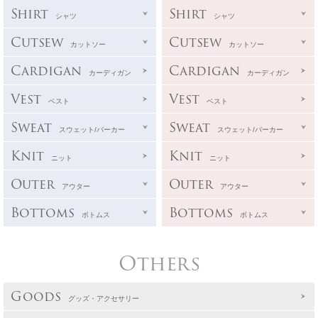
Shirt
Shirt
シャツ
シャツ
Cutsew
Cutsew
カットソー
カットソー
Cardigan
Cardigan
カーディガン
カーディガン
Vest
Vest
ベスト
ベスト
Sweat
Sweat
スウェット/パーカー
スウェット/パーカー
Knit
Knit
ニット
ニット
Outer
Outer
アウター
アウター
Bottoms
Bottoms
ボトムス
ボトムス
Others
Goods
グッズ・アクセサリー