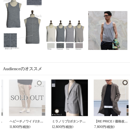
Audienceのオススメ
ヘビーチノワイド2タックアンクルパンツ【MADE IN JAPAN】『日本製』【送料無料】/ Upscape Audience
ミラノリブ2ボタンテーラードジャケット【MADE IN JAPAN】『日本製』 / Upscape Audience
【RE PRICE / 価格改定】馬布エンジニア3ボタンチェスターコート【MADE IN JAPAN】『日本製』/ Upscape Audience
11,800円
(税別)
12,800円
(税別)
7,800円
(税別)