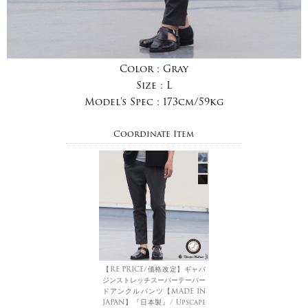
Color :
Gray
Size :
L
Model's Spec :
173cm/59kg
Coordinate Item
【RE PRICE/価格改定】ギャバ
ジンストレッチスーパーテーパー
ドアンクルパンツ【MADE IN
JAPAN】『日本製』/ Upscape