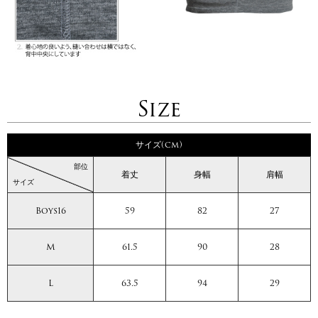
Size
サイズ(cm)
部位
着丈
身幅
肩幅
サイズ
Boys16
59
82
27
M
61.5
90
28
L
63.5
94
29