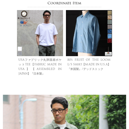
Coordinate Item
USAファブリック丸胴国産ポケ
80's FRUIT OF THE LOOM
ットTEE【FABRIC MADE IN
L/S Shirt【MADE IN U.S.A】
USA】【ASSEMBLED IN
『米国製』/デッドストック
JAPAN】『日本製』