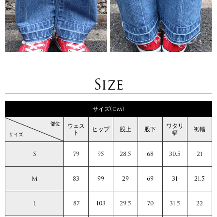
Size
サイズ(cm)
部位
ウェス
ワタリ
ヒップ
股上
股下
裾幅
ト
幅
サイズ
S
79
95
28.5
68
30.5
21
M
83
99
29
69
31
21.5
L
87
103
29.5
70
31.5
22