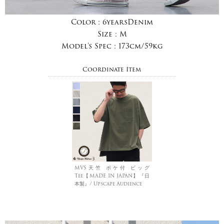
Color :
6yearsDenim
Size :
M
Model's Spec :
173cm/59kg
Coordinate Item
MVS天竺 ポケ付 ビッグ
Tee【MADE IN JAPAN】『日
本製』/ Upscape Audience