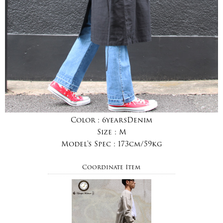
Color :
6yearsDenim
Size :
M
Model's Spec :
173cm/59kg
Coordinate Item