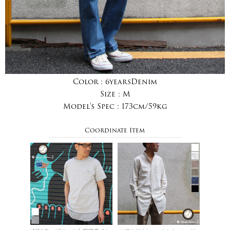
Color :
6yearsDenim
Size :
M
Model's Spec :
173cm/59kg
Coordinate Item