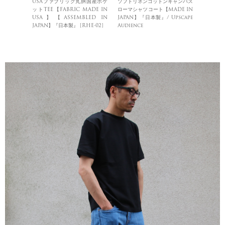
USAファブリック丸胴国産ポケ
ソフトリネンコットンキャンバス
ットTEE【FABRIC MADE IN
ローマシャツコート【MADE IN
USA】【ASSEMBLED IN
JAPAN】『日本製』/ Upscape
JAPAN】『日本製』 [RHE-02]
Audience