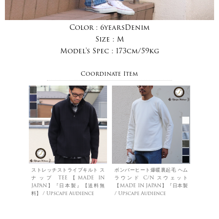
Color :
6yearsDenim
Size :
M
Model's Spec :
173cm/59kg
Coordinate Item
ストレッチストライプキルト ス
ボンバーヒート爆暖裏起毛 ヘム
ナップ TEE【MADE IN
ラウンド C/N スウェット
JAPAN】『日本製』【送料無
【MADE IN JAPAN】『日本製
料】 / Upscape Audience
/ Upscape Audience