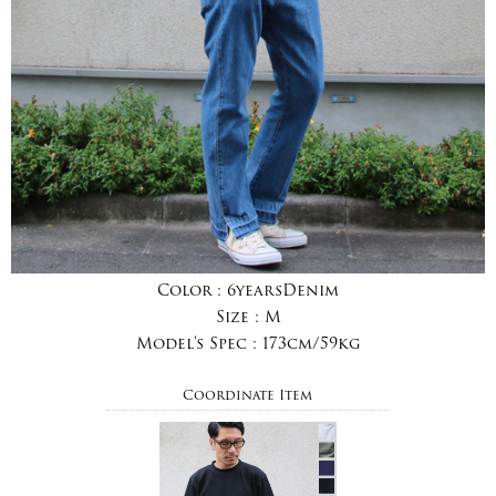
Color :
6yearsDenim
Size :
M
Model's Spec :
173cm/59kg
Coordinate Item