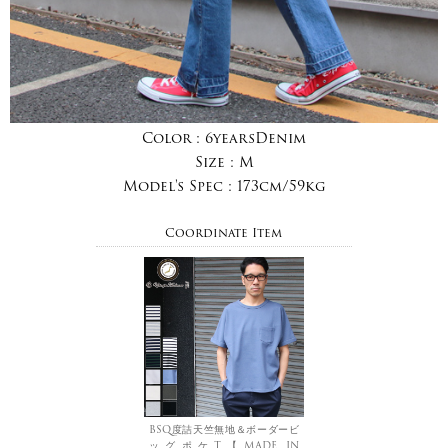
Color :
6yearsDenim
Size :
M
Model's Spec :
173cm/59kg
Coordinate Item
BSQ度詰天竺無地＆ボーダービ
ッグポケT【MADE IN