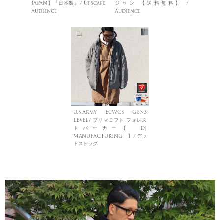
JAPAN】『日本製』/ Upscape
ジャン 【送料無料】 /
Audience
Audience
U.S.Army ECWCS GEN3
LEVEL7 プリマロフト フォレス
トパーカー【 DJ
MANUFACTURING 】/ デッ
ドストック