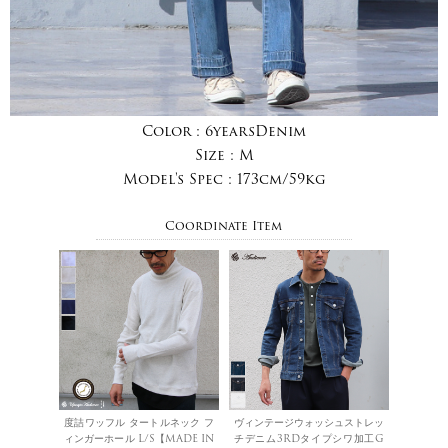
Color :
6yearsDenim
Size :
M
Model's Spec :
173cm/59kg
Coordinate Item
度詰ワッフル タートルネック フ
ヴィンテージウォッシュストレッ
ィンガーホール L/S【MADE IN
チデニム3RDタイプシワ加工G