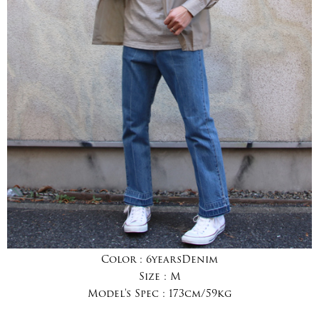
Color :
6yearsDenim
Size :
M
Model's Spec :
173cm/59kg