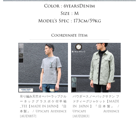
Color :
6yearsDenim
Size :
M
Model's Spec :
173cm/59kg
Coordinate Item
吊り編み天竺オーバーラップクル
パウダースノーバックサテン フ
ーネックグラスポケ付半袖
ァティーグジャケット【MADE
_TEE【MADE IN JAPAN】『日
IN JAPAN】『日本製』 /
本製』 / Upscape Audience
Upscape Audience
[AUD1857]
[AUD2813]