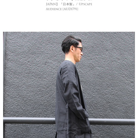
JAPAN】『日本製』/ Upscape
Audience [AUD1791]