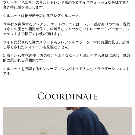
ブリーチ（色落ち）の具合もトレンド感のあるアイスウォッシュな色味で古き
良き時代感を演出します。
シルエットは裾が若干広がるフレアシルエット。
70年代を象徴するフレアシルエットのデニムはトレンド感が有りつつも、現代
（今）の服との相性が良く、綺麗目なシャツからットレーナー、パーカー、ジ
ャケットまで幅広くお使い頂けます。
サイドに配された裾のスリットもフレアシルエットを非常に綺麗に見せ、計算
し尽くされたディテールも見離せません。
定着した70年代の少し力の抜けたようなゆったり感がとても新鮮に感じ、魅力
的に惹かれる雰囲気です。
シルエットを強調するセンタープレスも相まって大人なトラウザーシルエット
です。
Coordinate