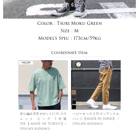
Color :
Tsuri Moku Green
Size :
M
Model's Spec :
173cm/59kg
Coordinate Item
吊り編み天竺ガゼットC/N スウ
ヘビーオックスWスソアンクル
ェット ビッグ 5分袖
パンツ【MADE IN JAPAN】 /
TEE【MADE IN TOKYO】/
Upscape Audience
Upscape Audience