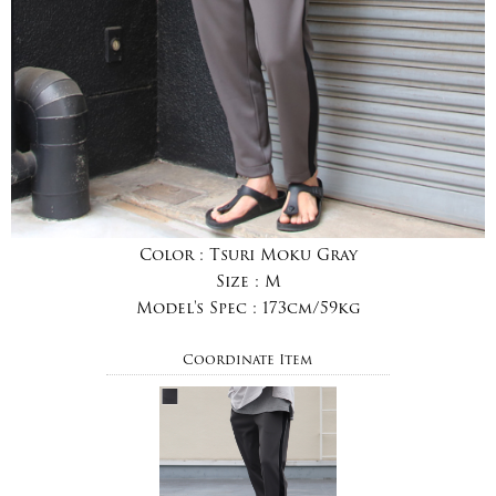
Color :
Tsuri Moku Gray
Size :
M
Model's Spec :
173cm/59kg
Coordinate Item