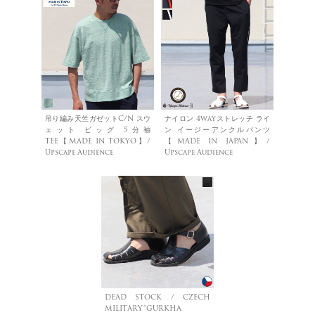
吊り編み天竺ガゼットC/N スウ
ナイロン 4wayストレッチ ライ
ェット ビッグ 5分袖
ン イージーアンクルパンツ
TEE【MADE IN TOKYO】/
【MADE IN JAPAN】/
Upscape Audience
Upscape Audience
DEAD STOCK / CZECH
MILITARY”GURKHA