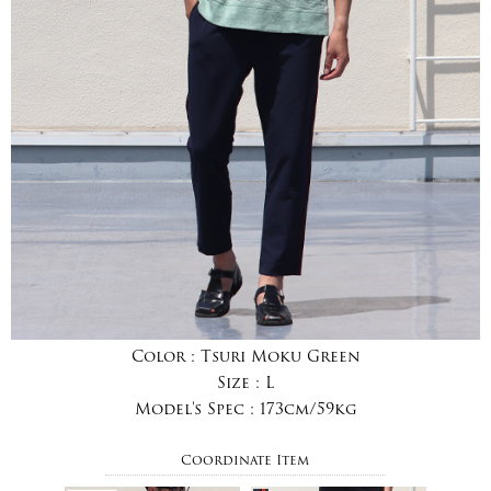
Color :
Tsuri Moku Green
Size :
L
Model's Spec :
173cm/59kg
Coordinate Item