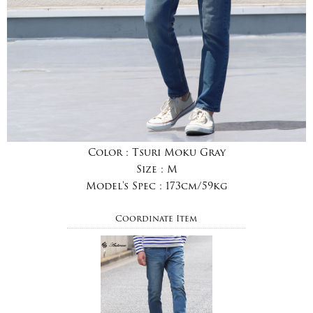
Color :
Tsuri Moku Gray
Size :
M
Model's Spec :
173cm/59kg
Coordinate Item