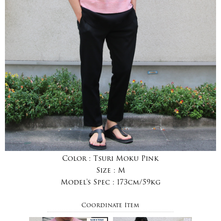
Color :
Tsuri Moku Pink
Size :
M
Model's Spec :
173cm/59kg
Coordinate Item