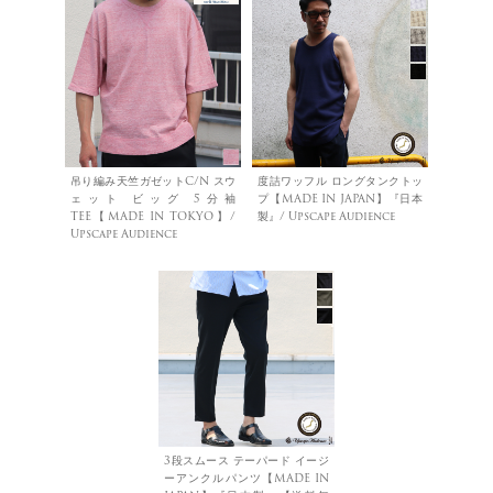
吊り編み天竺ガゼットC/N スウ
度詰ワッフル ロングタンクトッ
ェット ビッグ 5分袖
プ【MADE IN JAPAN】『日本
TEE【MADE IN TOKYO】/
製』/ Upscape Audience
Upscape Audience
3段スムース テーパード イージ
ーアンクルパンツ【MADE IN