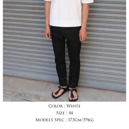
Color :
White
Size :
M
Model's Spec :
173cm/59kg