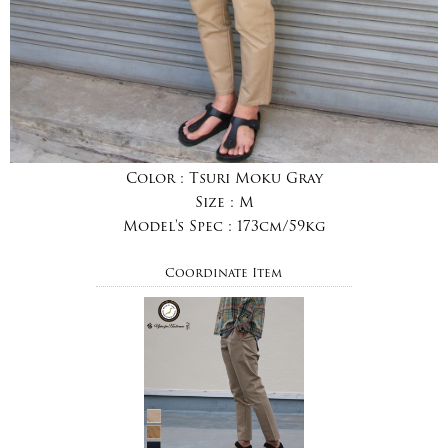
Color :
Tsuri Moku Gray
Size :
M
Model's Spec :
173cm/59kg
Coordinate Item