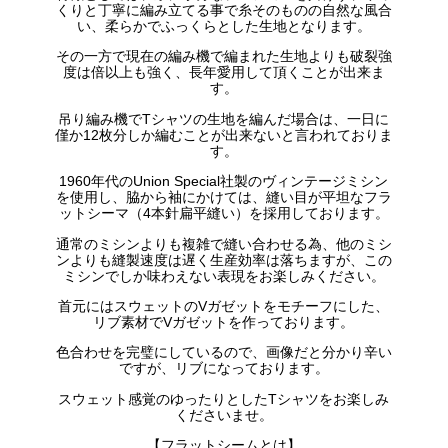
くりと丁寧に編み立てる事で糸そのものの自然な風合
い、柔らかでふっくらとした生地となります。
その一方で現在の編み機で編まれた生地よりも破裂強
度は倍以上も強く、長年愛用して頂くことが出来ま
す。
吊り編み機でTシャツの生地を編んだ場合は、一日に
僅か12枚分しか編むことが出来ないと言われておりま
す。
1960年代のUnion Special社製のヴィンテージミシン
を使用し、脇から袖にかけては、縫い目が平坦なフラ
ットシーマ（4本針扁平縫い）を採用しております。
通常のミシンよりも複雑で縫い合わせる為、他のミシ
ンよりも縫製速度は遅く生産効率は落ちますが、この
ミシンでしか味わえない表現をお楽しみください。
首元にはスウェットのVガゼットをモチーフにした、
リブ素材でVガゼットを作っております。
色合わせを完璧にしているので、画像だと分かり辛い
ですが、リブになっております。
スウェット感覚のゆったりとしたTシャツをお楽しみ
くださいませ。
【フラットシームとは】