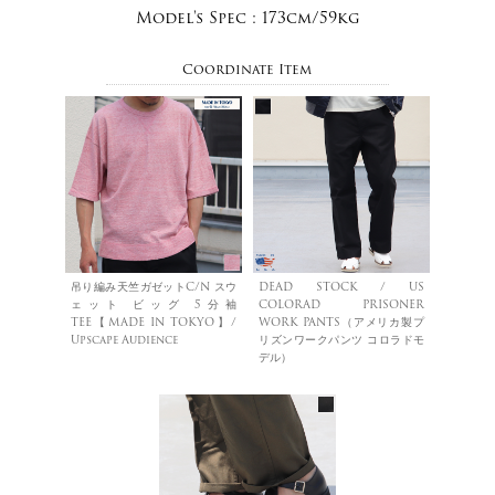
Model's Spec :
173cm/59kg
Coordinate Item
吊り編み天竺ガゼットC/N スウ
DEAD STOCK / US
ェット ビッグ 5分袖
COLORAD PRISONER
TEE【MADE IN TOKYO】/
WORK PANTS（アメリカ製プ
Upscape Audience
リズンワークパンツ コロラドモ
デル）