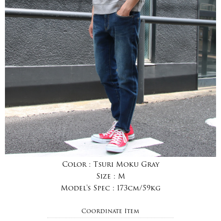
Color :
Tsuri Moku Gray
Size :
M
Model's Spec :
173cm/59kg
Coordinate Item