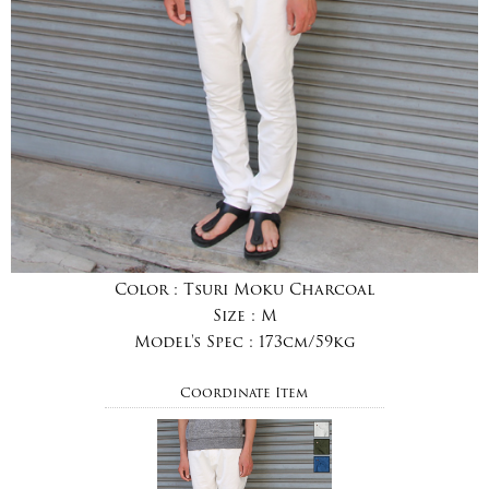
Color :
Tsuri Moku Charcoal
Size :
M
Model's Spec :
173cm/59kg
Coordinate Item