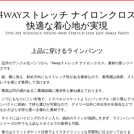
4wayストレッチ ナイロンクロ
快適な着心地が実現
Upscape Audience Nylon 4way Stretch Line Easy Ankle Pants
上品に穿けるラインパンツ
定評のアンクル丈パンツから『4wayストレッチ ナイロンクロス』素材の新シリー
ズです。
縦、横に加え、斜め方向にもストレッチ性がある素材なので、着用感は抜群。ス
レスを感じず着用して頂けます。
裏面は凹凸感のある二重織組織に撥水性も兼ね備えております。
シワにもなりにくい生地で、トラベルジャケットようにパッカブル（折り畳んで
ンパクトに収納）で持ち運びが可能なので、デイリー以外に外出先や出張先などで
もかさばらず持ち運べる優れた素材です。
サイドにはパイピングのライン入り。細めのラインが強調しすぎず、ラインパン
シリーズの中でも上品なスタイルでの着用も可能。
後ろはスリットポケット仕様でよりスタイリッシュな雰囲気に仕上がっておりま