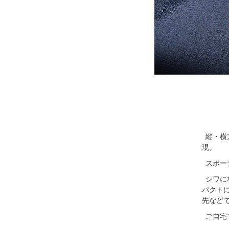
縦・横
現。
スポー
シワに
パクト
先など
ご自宅