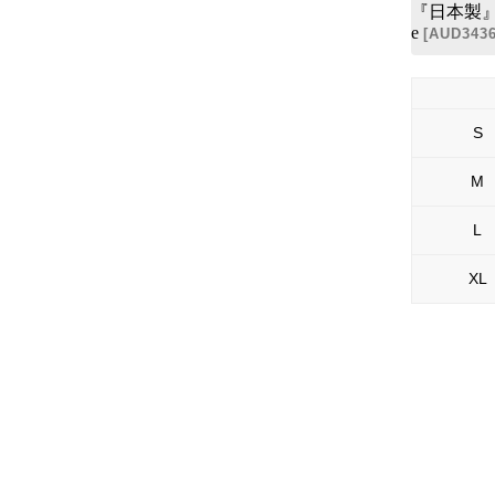
『日本製』【送
e
[
AUD343
S
M
L
XL