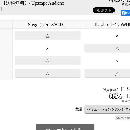
料無料】/ Upscape Audienc
希望
6
]
F
Navy（ライン/RED）
Black（ライン/WH
△
×
×
△
△
×
△
△
:
11,
販売価格
(
1
税込
:
希望
数量
:
返品特約