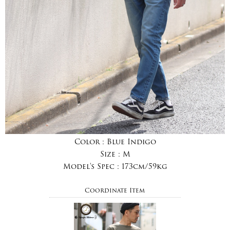
Color :
Blue Indigo
Size :
M
Model's Spec :
173cm/59kg
Coordinate Item