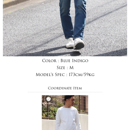
Color :
Blue Indigo
Size :
M
Model's Spec :
173cm/59kg
Coordinate Item