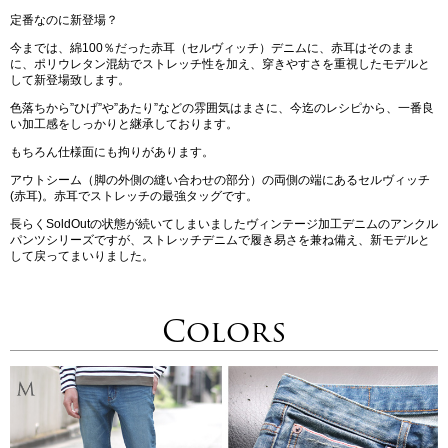
定番なのに新登場？
今までは、綿100％だった赤耳（セルヴィッチ）デニムに、赤耳はそのまま
に、ポリウレタン混紡でストレッチ性を加え、穿きやすさを重視したモデルと
して新登場致します。
色落ちから”ひげ”や”あたり”などの雰囲気はまさに、今迄のレシピから、一番良
い加工感をしっかりと継承しております。
もちろん仕様面にも拘りがあります。
アウトシーム（脚の外側の縫い合わせの部分）の両側の端にあるセルヴィッチ
(赤耳)。赤耳でストレッチの最強タッグです。
長らくSoldOutの状態が続いてしまいましたヴィンテージ加工デニムのアンクル
パンツシリーズですが、ストレッチデニムで履き易さを兼ね備え、新モデルと
して戻ってまいりました。
Colors