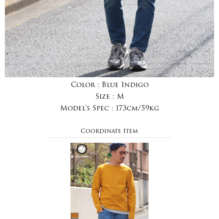
Color :
Blue Indigo
Size :
M
Model's Spec :
173cm/59kg
Coordinate Item