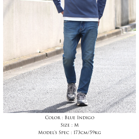
Color :
Blue Indigo
Size :
M
Model's Spec :
173cm/59kg