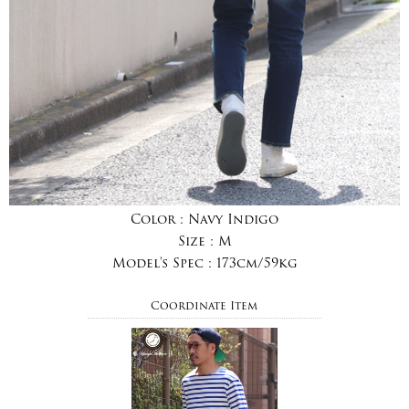
Color :
Navy Indigo
Size :
M
Model's Spec :
173cm/59kg
Coordinate Item