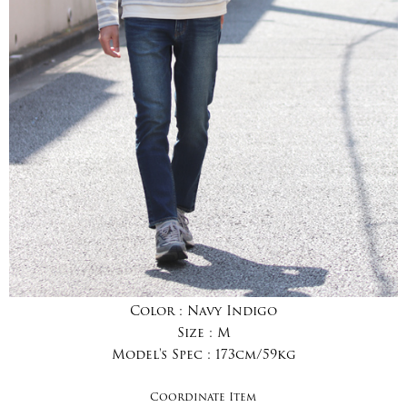
Color :
Navy Indigo
Size :
M
Model's Spec :
173cm/59kg
Coordinate Item