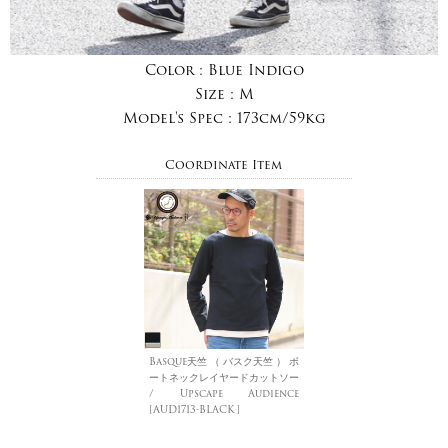
Color :
Blue Indigo
Size :
M
Model's Spec :
173cm/59kg
Coordinate Item
Basque天竺 （ バスク天竺 ） ボ
ートネックレイヤードカットソー
/ Upscape Audience
[AUD1713-BLACK]