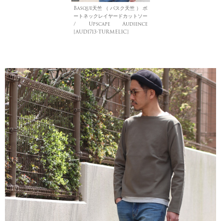
Basque天竺 （ バスク天竺 ） ボ
ートネックレイヤードカットソー
/ Upscape Audience
[AUD1713-TURMELIC]