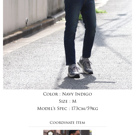
Color :
Navy Indigo
Size :
M
Model's Spec :
173cm/59kg
Coordinate Item