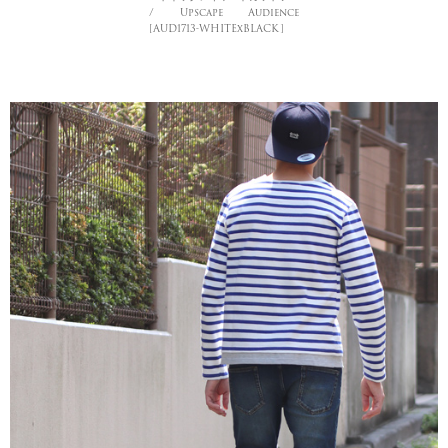
/ Upscape Audience
[AUD1713-WHITExBLACK]