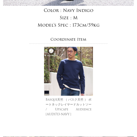
Color :
Navy Indigo
Size :
M
Model's Spec :
173cm/59kg
Coordinate Item
Basque天竺 （ バスク天竺 ） ボ
ートネックレイヤードカットソー
/ Upscape Audience
[AUD1713-NAVY]