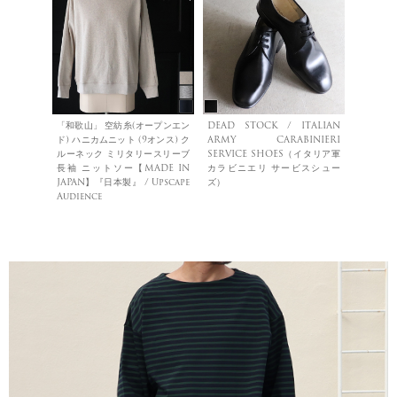
「和歌山」 空紡糸(オープンエン
DEAD STOCK / ITALIAN
ド) ハニカムニット (9オンス) ク
ARMY CARABINIERI
ルーネック ミリタリースリーブ
SERVICE SHOES（イタリア軍
長袖 ニットソー【MADE IN
カラビニエリ サービスシュー
JAPAN】『日本製』 / Upscape
ズ）
Audience