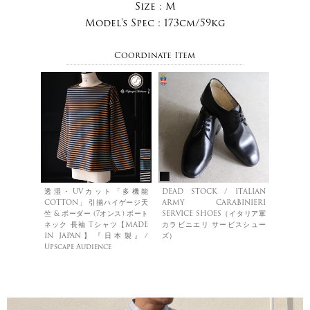
Size :
M
Model's Spec :
173cm/59kg
Coordinate Item
透湿・UVカット「多機能
DEAD STOCK / ITALIAN
COTTON」 引揃ハイゲージ天
ARMY CARABINIERI
竺 & ボーダー (7オンス) ボート
SERVICE SHOES（イタリア軍
ネック 長袖 Tシャツ【MADE
カラビニエリ サービスシュー
IN JAPAN】『日本製』/
ズ）
Upscape Audience