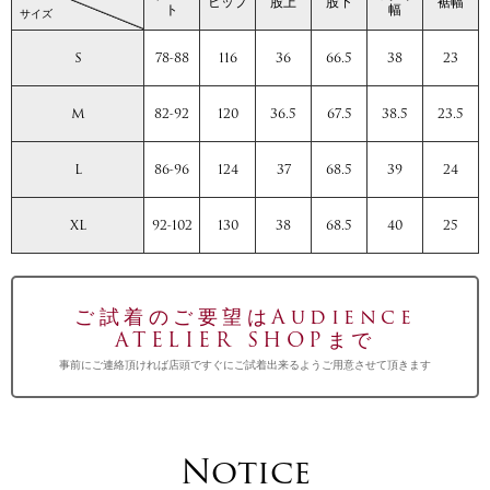
ヒップ
股上
股下
裾幅
ト
幅
サイズ
S
78-88
116
36
66.5
38
23
M
82-92
120
36.5
67.5
38.5
23.5
L
86-96
124
37
68.5
39
24
XL
92-102
130
38
68.5
40
25
ご試着のご要望はAudience
ATELIER SHOPまで
事前にご連絡頂ければ店頭ですぐにご試着出来るようご用意させて頂きます
Notice