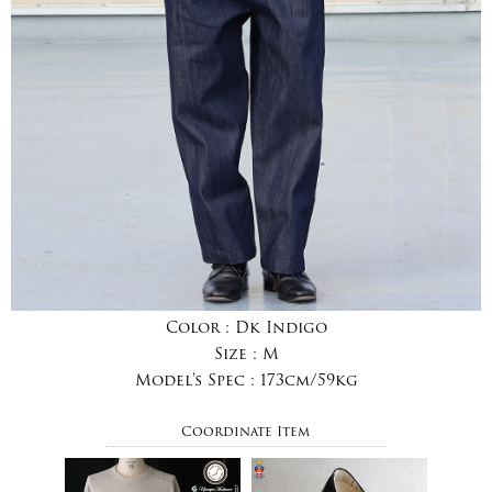
Color :
Dk Indigo
Size :
M
Model's Spec :
173cm/59kg
Coordinate Item