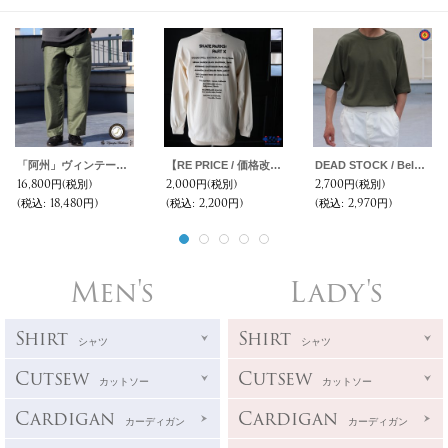
「阿州」ヴィンテージ ハードバックサテン ベイカーパンツ【MADE IN JAPAN】『日本製』【送料無料】/ Upscape Audience
【RE PRICE / 価格改定】360°SPORTS WEAR（スリーシックスティスポーツウェア）"TEXT" 6oz米綿丸胴L/S Tee/ Audience
DEAD STOCK / Belgium Army Cotton Crew Neck S/S Tee（ベルギー軍 コットンクルーネックTシャツ）
16,800円
(税別)
2,000円
(税別)
2,700円
(税別)
(税込
:
18,480円)
(税込
:
2,200円)
(税込
:
2,970円)
Men's
Lady's
Shirt
Shirt
シャツ
シャツ
Cutsew
Cutsew
カットソー
カットソー
Cardigan
Cardigan
カーディガン
カーディガン