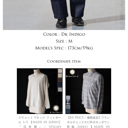
Color :
Dk Indigo
Size :
M
Model's Spec :
173cm/59kg
Coordinate Item
スウェット Vネック フットボー
【RE PRICE / 価格改定】フラン
ル L/S 【MADE IN JAPAN】
ネルチェックチビ衿ボタンダウン
『日本製』/ Upscape
長袖_Shirts【MADE IN