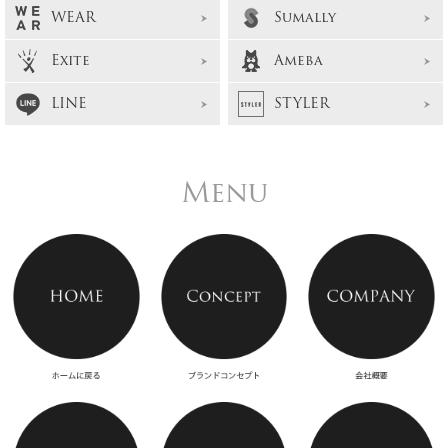
WEAR
Sumally
Exite
Ameba
LINE
STYLER
Menu