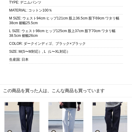
TYPE
:
デニムパンツ
MATERIAL
:
コットン100％
M SIZE
:
ウェスト94cm ヒップ121cm 股上36.5cm 股下69cm ワタリ幅
38cm 裾幅25.5cm
L SIZE
:
ウェスト98cm ヒップ125cm 股上37cm 股下70cm ワタリ幅
38.5cm 裾幅26cm
COLOR
:
ダークインディゴ、ブラック×ブラック
SIZE
:
M(S〜M対応）, L（L〜XL対応）
生産国
:
日本
この商品を買った人は、こんな商品も買っています