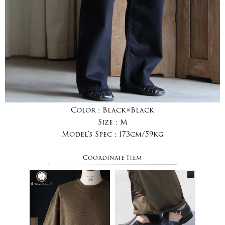
Color :
Black×Black
Size :
M
Model's Spec :
173cm/59kg
Coordinate Item