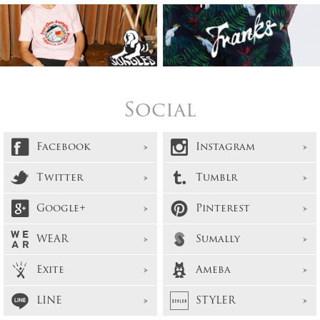
Social
Facebook
Instagram
Twitter
Tumblr
Google+
Pinterest
WEAR
Sumally
Exite
Ameba
LINE
STYLER