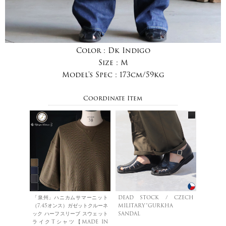
Color :
Dk Indigo
Size :
M
Model's Spec :
173cm/59kg
Coordinate Item
「泉州」ハニカムサマーニット
DEAD STOCK / CZECH
（7.45オンス）ガゼットクルーネ
MILITARY”GURKHA
ック ハーフスリーブ スウェット
SANDAL
ライクTシャツ【MADE IN