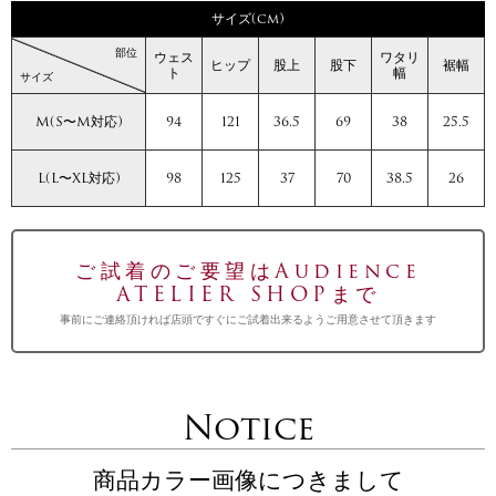
サイズ(cm)
部位
ウェス
ワタリ
ヒップ
股上
股下
裾幅
ト
幅
サイズ
M(S〜M対応)
94
121
36.5
69
38
25.5
L(L〜XL対応)
98
125
37
70
38.5
26
ご試着のご要望はAudience
ATELIER SHOPまで
事前にご連絡頂ければ店頭ですぐにご試着出来るようご用意させて頂きます
Notice
商品カラー画像につきまして