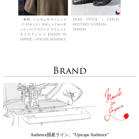
「泉州」ハニカムサマーニット
DEAD STOCK / CZECH
（7.45オンス）ガゼットクルーネ
MILITARY”GURKHA
ック ハーフスリーブ スウェット
SANDAL
ライクTシャツ【MADE IN
JAPAN】/ Upscape Audience
Brand
Audience国産ライン、“Upscape Audience”