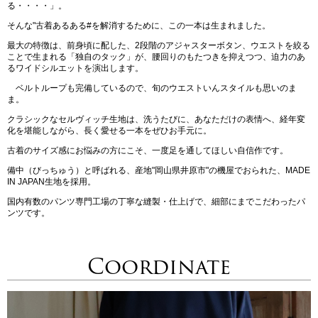
る・・・・」。
そんな"古着あるある#を解消するために、この一本は生まれました。
最大の特徴は、前身頃に配した、2段階のアジャスターボタン、ウエストを絞る
ことで生まれる「独自のタック」が、腰回りのもたつきを抑えつつ、迫力のあ
るワイドシルエットを演出します。
ベルトループも完備しているので、旬のウエストいんスタイルも思いのま
ま。
クラシックなセルヴィッチ生地は、洗うたびに、あなただけの表情へ、経年変
化を堪能しながら、長く愛せる一本をぜひお手元に。
古着のサイズ感にお悩みの方にこそ、一度足を通してほしい自信作です。
備中（びっちゅう）と呼ばれる、産地"岡山県井原市"の機屋でおられた、MADE
IN JAPAN生地を採用。
国内有数のパンツ専門工場の丁寧な縫製・仕上げで、細部にまでこだわったパ
ンツです。
Coordinate