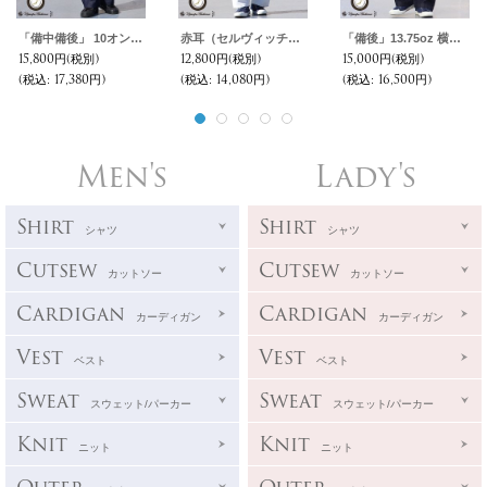
「備中備後」 10オンス セルヴィッチ 白耳ストレッチデニム 2タック ワイド イージーパンツ【MADE IN JAPAN】『日本製』【送料無料】/ Upscape Audience
赤耳（セルヴィッチ）ホワイトデニムユーティリティパンツ【MADE IN JAPAN】『日本製』【送料無料】/ Upscape Audience
「備後」13.75oz 横ベージュ セルヴィッチ 青耳デニム ベイカーパンツ【MADE IN JAPAN】『日本製』【送料無料】/ Upscape Audience
15,800円
(税別)
12,800円
(税別)
15,000円
(税別)
(税込
:
17,380円)
(税込
:
14,080円)
(税込
:
16,500円)
Men's
Lady's
Shirt
Shirt
シャツ
シャツ
Cutsew
Cutsew
カットソー
カットソー
Cardigan
Cardigan
カーディガン
カーディガン
Vest
Vest
ベスト
ベスト
Sweat
Sweat
スウェット/パーカー
スウェット/パーカー
Knit
Knit
ニット
ニット