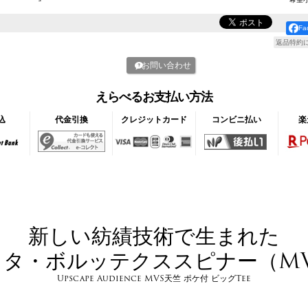
F
返品特約
お問い合わせ
えらべるお支払い方法
込
代金引換
クレジットカード
コンビニ払い
楽
新しい紡績技術で生まれた
ラタ・ボルッテクススピナー（MV
Upscape Audience MVS天竺 ポケ付 ビッグTee