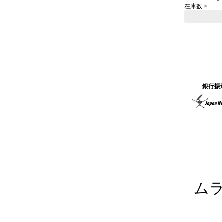
在庫数 ×
銀行振
ム