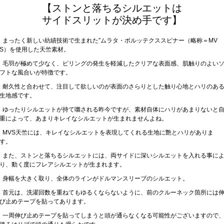
【ストンと落ちるシルエットは
サイドスリットが決め手です】
まったく新しい紡績技術で生まれた”ムラタ・ボルッテクススピナー（略称＝MV
S）を使用した天竺素材。
毛羽が極めて少なく、ピリングの発生を軽減したクリアな表面感、肌触りのよい
フトな風合いが特徴です。
耐久性と合わせて、注目して欲しいのが表面のさらりとした触り心地とハリのあ
生地感です。
ゆったりシルエットが持て囃される昨今ですが、素材自体にハリがあまりないと
重によって、あまりキレイなシルエットが生まれませんよね。
MVS天竺には、キレイなシルエットを表現してくれる生地に艶とハリがありま
す。
また、ストンと落ちるシルエットには、両サイドに深いシルエットを入れる事に
り、動く度にフレアシルエットが生まれます。
身幅を大きく取り、全体のラインがドルマンスリーブのシルエット。
首元は、洗濯回数を重ねてもゆるくならないように、前のクルーネック箇所には
び止めテープを貼ってあります。
一周伸び止めテープを貼ってしまうと頭が通らなくなる可能性がございますので