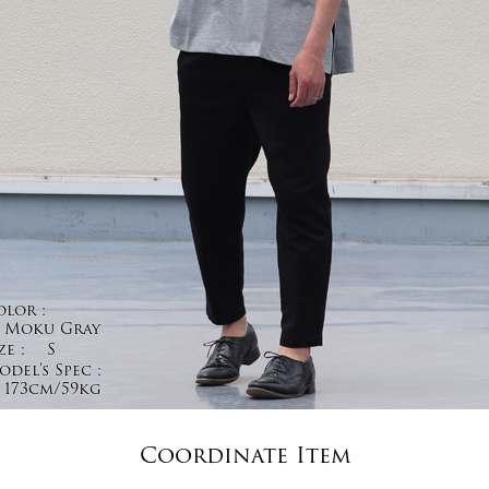
olor :
Moku Gray
ze :
S
del's Spec :
173cm/59kg
Coordinate Item