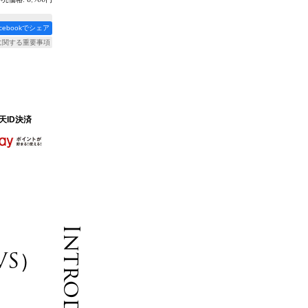
acebookでシェア
に関する重要事項
天ID決済
S）