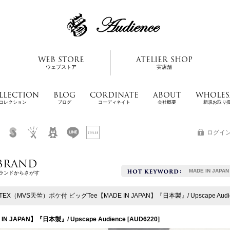
WEB STORE
ATELIER SHOP
ウェブストア
実店舗
LLECTION
BLOG
CORDINATE
ABOUT
WHOLES
コレクション
ブログ
コーディネイト
会社概要
新規お取り
ログイ
BRAND
MADE IN JAPAN
ランドからさがす
TEX（MVS天竺）ポケ付 ビッグTee【MADE IN JAPAN】『日本製』/ Upscape Audi
 JAPAN】『日本製』/ Upscape Audience
[
AUD6220
]