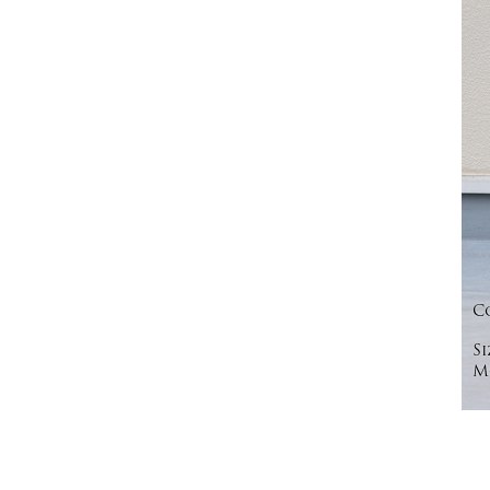
C
Si
Mo