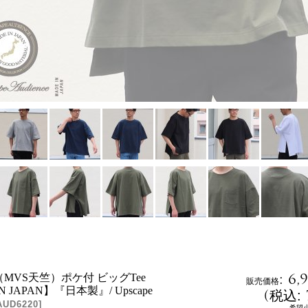
:
6,
（MVS天竺）ポケ付 ビッグTee
販売価格
N JAPAN】『日本製』/ Upscape
(
税込
:
AUD6220
]
希望