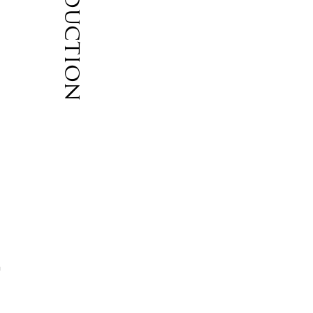
Introduction
ソ
る
自
よ
伸
、