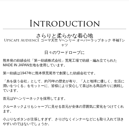
Introduction
さらりと柔らかな着心地
Upscape Audience コーマ天竺 Vヘンリー オーバーラップネック 半袖Tシ
ャツ
日々のワードローブに
熊本発の紡績会社「第一紡績株式会社」荒尾工場で紡績・編み立てられた
MADE IN JAPAN生地を使用しています。
第一紡績は1947年に熊本県荒尾市で創業した紡績会社です。
「糸を扱う会社」として、約70年の歴史が有り、「人と地球に優しく、生活に
潤いをつくる」をモットーに、皆様により安心して喜ばれる商品作りに挑戦し
ています。
首元はVヘンリーネックを採用してます。
クルーネックよりもシャープに見せる首元が全体の雰囲気に変化をつけてくれ
ます。
小ぶりなボタンが主張しすぎず、さりげなくインナーなどにも取り入れて頂き
やすいのではないでしょうか。