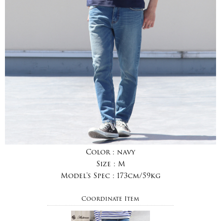
Color :
navy
Size :
M
Model's Spec :
173cm/59kg
Coordinate Item