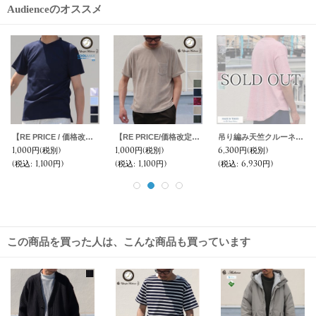
Audienceのオススメ
【RE PRICE / 価格改定】吊り編み天竺クルーネック丸胴ポケ付半袖_TEE【MADE IN TOKYO】『東京製』 / Upscape Audience
コーマ天竺ロールアップS/SビッグTEE【MADE IN JAPAN】『日本製』/ Upscape Audience
コーマ天竺ロールアップ胸ポケ付TEE【MADE IN JAPAN】『日本製』/ Upscape Audience
2,000円
(税別)
4,900円
(税別)
4,900円
(税別)
(税込
:
2,200円)
(税込
:
5,390円)
(税込
:
5,390円)
この商品を買った人は、こんな商品も買っています