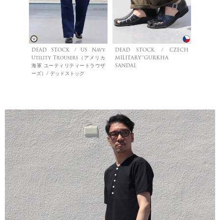
DEAD STOCK / US Navy
DEAD STOCK / CZECH
Utility Trousers（アメリカ
MILITARY”GURKHA
海軍 ユーティリティートラウザ
SANDAL
ーズ）/ デッドストック