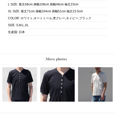
L SIZE
:
着丈68cm 身幅108cm 肩幅48cm 袖丈23cm
XL SIZE
:
着丈71cm 身幅104cm 肩幅51cm 袖丈23.5cm
COLOR
:
ホワイト,オートミール,杢グレー,ネイビー,ブラック
SIZE
:
S,M,L,XL
生産国
:
日本
More photos