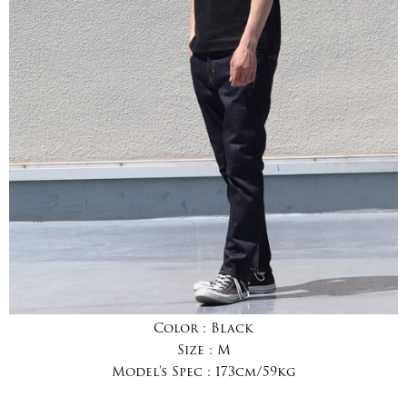
Color :
Black
Size :
M
Model's Spec :
173cm/59kg