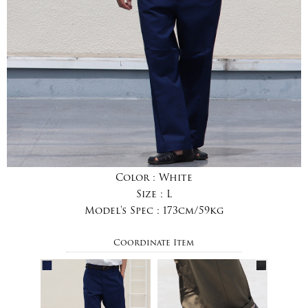
Color :
White
Size :
L
Model's Spec :
173cm/59kg
Coordinate Item