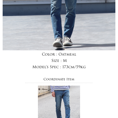
Color :
Oatmeal
Size :
M
Model's Spec :
173cm/59kg
Coordinate Item