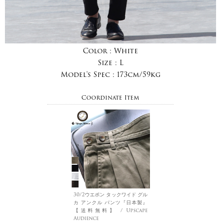
Color :
White
Size :
L
Model's Spec :
173cm/59kg
Coordinate Item
30/2ウエポン タックワイド グル
カ アンクル パンツ『日本製』
【送料無料】 / Upscape
Audience