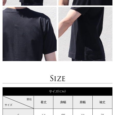
Size
サイズ(cm)
部位
着丈
身幅
肩幅
袖丈
サイズ