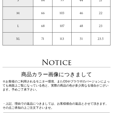
S
64
99
44
21
M
66
103
46
22
L
68
107
48
23
XL
71
113
51
23.5
Notice
商品カラー画像につきまして
※お客様のご利用されるモニター環境、またOSやブラウザのバージョンによっ
ても画面上ご覧になっている色と、実際の商品の色が多少異なる場合がござい
ます。予めご了承下さい。
・上記、理由での返品につきましては、お客様都合の返品とさせて頂きます。
その点ご承知の上ご注文下さいませ。