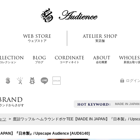
WEB STORE
ATELIER SHOP
ウェブストア
実店舗
LLECTION
BLOG
CORDINATE
ABOUT
WHOLES
コレクション
ブログ
コーディネイト
会社概要
新規お取り
ログイ
BRAND
MADE IN JAPAN
ランドからさがす
ャツ
>
度詰ワッフル ヘムラウンドポケTEE【MADE IN JAPAN】『日本製』/ Upscape
AN】『日本製』/ Upscape Audience
[
AUD6140
]