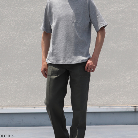
olor :