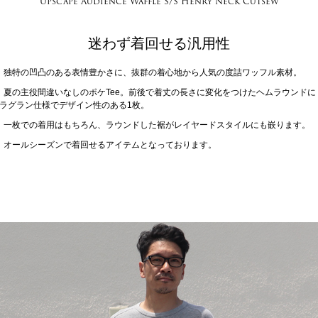
Upscape Audience Waffle S/S Henry Neck Cutsew
迷わず着回せる汎用性
独特の凹凸のある表情豊かさに、抜群の着心地から人気の度詰ワッフル素材。
夏の主役間違いなしのポケTee。前後で着丈の長さに変化をつけたヘムラウンドに
ラグラン仕様でデザイン性のある1枚。
一枚での着用はもちろん、ラウンドした裾がレイヤードスタイルにも嵌ります。
オールシーズンで着回せるアイテムとなっております。