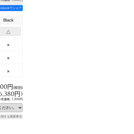
acebookでシェア
Black
△
×
×
×
800円
(税別)
6,380円
)
5,800円
小売価格
:
に関する重要事項