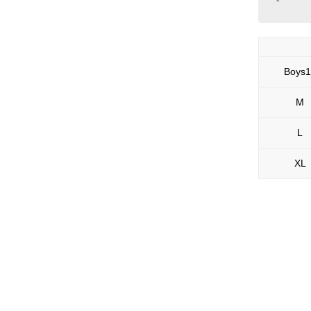
Boys1
M
L
XL