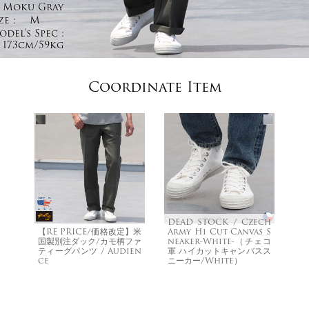
Moku Gray
ze :
M
del's Spec :
173cm/59kg
Coordinate Item
DEAD STOCK / Czech
【RE PRICE/価格改定】米
Army Hi Cut Canvas S
国製別注ダック/カモ柄ファ
neaker-White-（チェコ
ティーグパンツ / Audien
軍 ハイカットキャンバスス
ce
ニーカー/White）