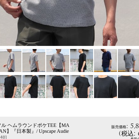
:
5,
ル ヘムラウンドポケTEE【MA
販売価格
PAN】『日本製』/ Upscape Audie
(
税込
:
40
]
希望