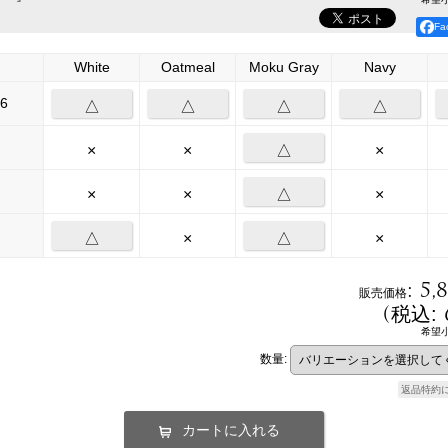
F
White
Oatmeal
Moku Gray
Navy
6
△
△
△
△
×
×
△
×
×
×
△
×
△
×
△
×
:
5,
販売価格
(
税込
:
希望
数量
:
返品特約