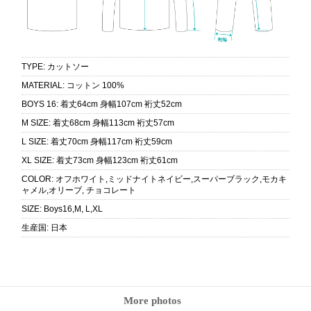
TYPE
:
カットソー
MATERIAL
:
コットン 100%
BOYS 16
:
着丈64cm 身幅107cm 裄丈52cm
M SIZE
:
着丈68cm 身幅113cm 裄丈57cm
L SIZE
:
着丈70cm 身幅117cm 裄丈59cm
XL SIZE
:
着丈73cm 身幅123cm 裄丈61cm
COLOR
:
オフホワイト,ミッドナイトネイビー,スーパーブラック,モカキ
ャメル,オリーブ, チョコレート
SIZE
:
Boys16,M, L,XL
生産国
:
日本
More photos