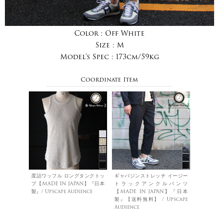
Color :
Off White
Size :
M
Model's Spec :
173cm/59kg
Coordinate Item
度詰ワッフル ロングタンクトッ
ギャバジンストレッチ イージー
プ【MADE IN JAPAN】『日本
トラックアンクルパンツ
製』/ Upscape Audience
【MADE IN JAPAN】『日本
製』【送料無料】 / Upscape
Audience