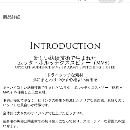
商品詳細
Introduction
新しい紡績技術で生まれた
ムラタ・ボルッテクススピナー（MVS）
Upscape Audience MVS FR ARMY Switching BigTee
ドライタッチな素材
肌にまとわりつかず心地よい着用感
まったく新しい紡績技術で生まれた”ムラタ・ボルッテクススピナー（略称＝
MVS）を使用した天竺素材。
毛羽が極めて少なく、ピリングの発生を軽減したクリアな表面感、肌触りのよ
いソフトな風合いが特徴です。
全体的に大きめのサイジングで仕上げたビッグTee。
前身頃の胸部は同素材での切り替えになっており、スポーティーな雰囲気を漂
わせます。