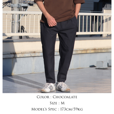
Color :
Chocoalate
Size :
M
Model's Spec :
173cm/59kg