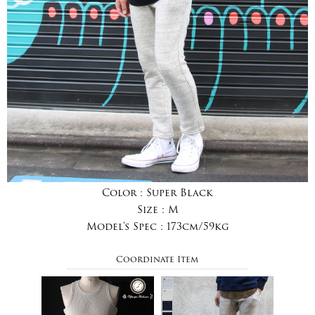
Color :
Super Black
Size :
M
Model's Spec :
173cm/59kg
Coordinate Item