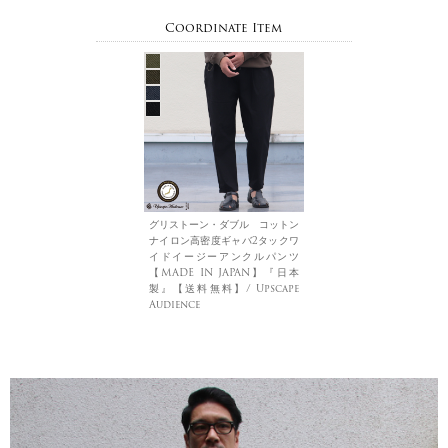
Coordinate Item
グリストーン・ダブル コットン
ナイロン高密度ギャバ2タックワ
イドイージーアンクルパンツ
【MADE IN JAPAN】『日本
製』【送料無料】/ Upscape
Audience