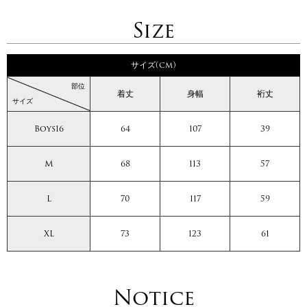
Size
サイズ(cm)
部位
着丈
身幅
裄丈
サイズ
Boys16
64
107
39
M
68
113
57
L
70
117
59
XL
73
123
61
Notice