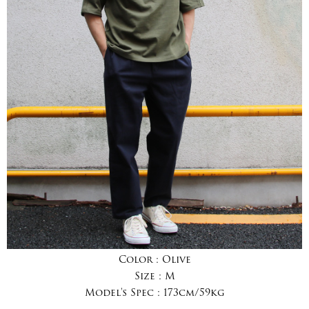
Color :
Olive
Size :
M
Model's Spec :
173cm/59kg