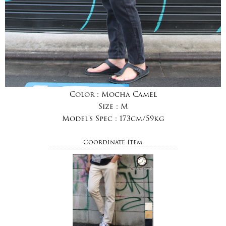
Color :
Mocha Camel
Size :
M
Model's Spec :
173cm/59kg
Coordinate Item