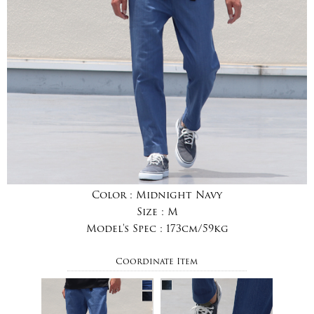
Color :
Midnight Navy
Size :
M
Model's Spec :
173cm/59kg
Coordinate Item