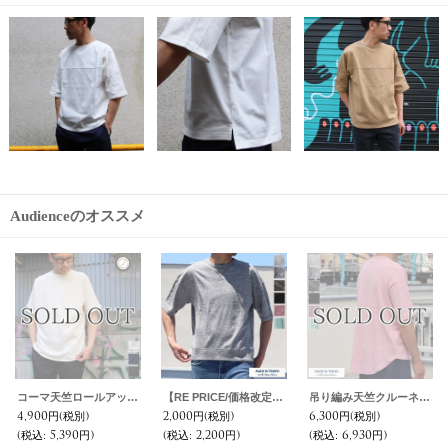
Audienceのオススメ
コーマ天竺ロールアップ胸ポケ付TEE【MADE IN JAPAN】『日本製』/ Upscape Audience
【RE PRICE/価格改定】吊り編み天竺ガゼットC/N スウェット ビッグ 5分袖TEE【MADE IN TOKYO】『東京製』 / Upscape Audience
吊り編み天竺クルーネック5分袖ビッグTEE【MADE IN TOKYO】『東京製』 / Upscape Audience
4,900円
(税別)
2,000円
(税別)
6,300円
(税別)
(税込
:
5,390円)
(税込
:
2,200円)
(税込
:
6,930円)