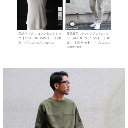
度詰ワッフル ロングタンクトッ
度詰裏毛スラックスアンクルパン
プ【MADE IN JAPAN】『日本
ツ【MADE IN JAPAN】『日本
製』/ Upscape Audience
製』【送料無料】/ Upscape
Audience