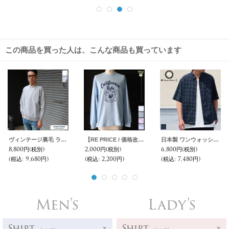
この商品を買った人は、こんな商品も買っています
ヴィンテージ裏毛 ラグランスリーブ 9/Sスウェット【MADE IN TOKYO】『東京製』/ Upscape Audience
【RE PRICE / 価格改定】UCLA"California BERA" 6oz米綿丸胴L/S Tee/ Audience
日本製 ワンウォッシュ ボタンダウン 半袖 テーパードシャツ【MADE IN JAPAN】『日本製』/ Upscape Audience
8,800円
(税別)
2,000円
(税別)
6,800円
(税別)
(税込
:
9,680円)
(税込
:
2,200円)
(税込
:
7,480円)
Men's
Lady's
Shirt
Shirt