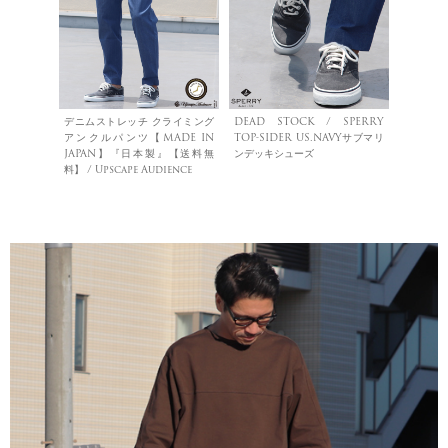
デニムストレッチ クライミング
DEAD STOCK / SPERRY
アンクルパンツ【MADE IN
TOP-SIDER US.NAVYサブマリ
JAPAN】『日本製』【送料無
ンデッキシューズ
料】 / Upscape Audience