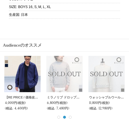
SIZE
:
BOYS 16, S, M, L, XL
生産国
:
日本
Audienceのオススメ
ヘビーチノワイド2タックアンクルパンツ【MADE IN JAPAN】『日本製』【送料無料】/ Upscape Audience
ミラノリブ2ボタンテーラードジャケット【MADE IN JAPAN】『日本製』 / Upscape Audience
【RE PRICE / 価格改定】馬布エンジニア3ボタンチェスターコート【MADE IN JAPAN】『日本製』/ Upscape Audience
11,800円
(税別)
12,800円
(税別)
7,800円
(税別)
(税込
:
12,980円)
(税込
:
14,080円)
(税込
:
8,580円)