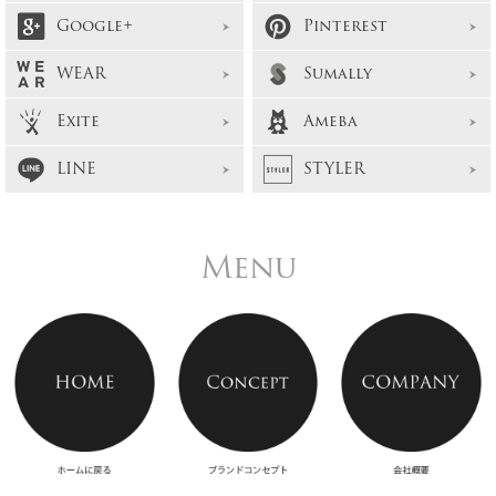
Google+
Pinterest
WEAR
Sumally
Exite
Ameba
LINE
STYLER
Menu