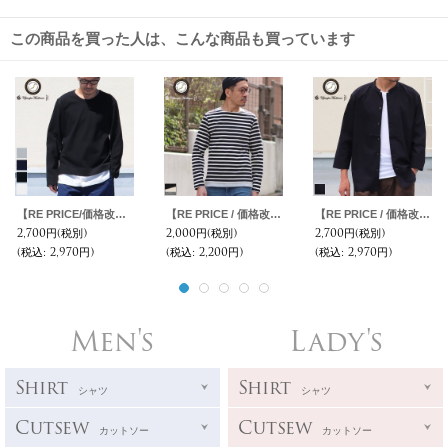
この商品を買った人は、こんな商品も買っています
【RE PRICE/価格改定】Basque10オンス（バスク天竺）シャツレイヤードカットソー【MADE IN JAPAN】『日本製』/ Upscape Audience
【RE PRICE / 価格改定】Basque 10オンス ( バスク天竺 ) ボートネックレイヤードカットソー【MADE IN JAPAN】『日本製』 / Upscape Audience
【RE PRICE / 価格改定】コットンギャバジン マオカラー 七分袖 シャツジャケット【MADE IN JAPAN】『日本製』/ Upscape Audience
2,700円
(税別)
2,000円
(税別)
2,700円
(税別)
(税込
:
2,970円)
(税込
:
2,200円)
(税込
:
2,970円)
Men's
Lady's
Shirt
Shirt
シャツ
シャツ
Cutsew
Cutsew
カットソー
カットソー