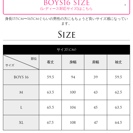
BOYS16 SIZE
(レディース対応サイズ)はこちら
身長155cm〜165cmぐらいの男性の方にもちょうど良いサイズ感になってい
ます。
Size
サイズ(cm)
部位
着丈
身幅
肩幅
袖丈
サイズ
BOYS 16
59.5
94
39
59.5
M
63.5
100
43
62.5
L
65.5
104
45
63.5
XL
67.5
108
47
64.5