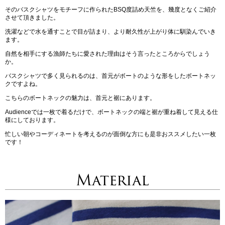
そのバスクシャツをモチーフに作られたBSQ度詰め天竺を、幾度となくご紹介
させて頂きました。
洗濯などで水を通すことで目が詰まり、より耐久性が上がり体に馴染んでいき
ます。
自然を相手にする漁師たちに愛された理由はそう言ったところからでしょう
か。
バスクシャツで多く見られるのは、首元がボートのような形をしたボートネッ
クですよね。
こちらのボートネックの魅力は、首元と裾にあります。
Audienceでは一枚で着るだけで、ボートネックの端と裾が重ね着して見える仕
様にしております。
忙しい朝やコーディネートを考えるのが面倒な方にも是非おススメしたい一枚
です！
Material