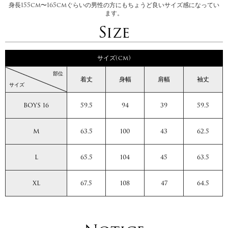
身長155cm〜165cmぐらいの男性の方にもちょうど良いサイズ感になってい
ます。
Size
サイズ(cm)
部位
着丈
身幅
肩幅
袖丈
サイズ
BOYS 16
59.5
94
39
59.5
M
63.5
100
43
62.5
L
65.5
104
45
63.5
XL
67.5
108
47
64.5