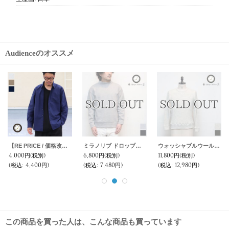
Audienceのオススメ
ヘビーチノワイド2タックアンクルパンツ【MADE IN JAPAN】『日本製』【送料無料】/ Upscape Audience
ミラノリブ2ボタンテーラードジャケット【MADE IN JAPAN】『日本製』 / Upscape Audience
【RE PRICE / 価格改定】馬布エンジニア3ボタンチェスターコート【MADE IN JAPAN】『日本製』/ Upscape Audience
11,800円
(税別)
12,800円
(税別)
7,800円
(税別)
(税込
:
12,980円)
(税込
:
14,080円)
(税込
:
8,580円)
この商品を買った人は、こんな商品も買っています