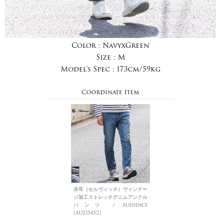
Color :
NavyxGreen
Size :
M
Model's Spec :
173cm/59kg
Coordinate Item
赤耳（セルヴィッチ）ヴィンテー
ジ加工ストレッチデニムアンクル
パンツ / Audience
[AUD3452]