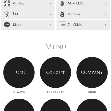
WEAR
Sumally
Exite
Ameba
LINE
STYLER
Menu