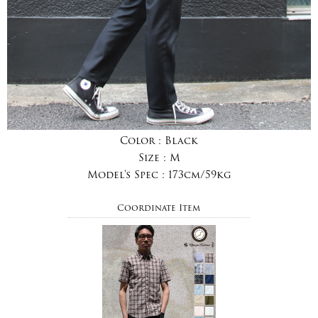
Color :
Black
Size :
M
Model's Spec :
173cm/59kg
Coordinate Item