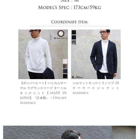
Model's Spec :
173cm/59kg
Coordinate Item
【ボンバーヒート】ハニカムサー
シルケットモックミラノリブ 2B
マル ラグランスリーブ タートル
テーラードジャケット
ネックニット【MADE IN
Audience
JAPAN】『日本製』 / Upscape
Audience