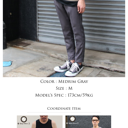
Color :
Medium Gray
Size :
M
Model's Spec :
173cm/59kg
Coordinate Item