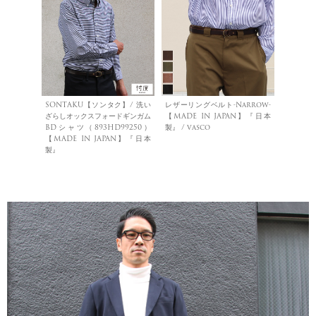
SONTAKU【ソンタク】/ 洗い
レザーリングベルト-Narrow-
ざらしオックスフォードギンガム
【MADE IN JAPAN】『日本
BDシャツ（893HD99250）
製』 / vasco
【MADE IN JAPAN】『日本
製』