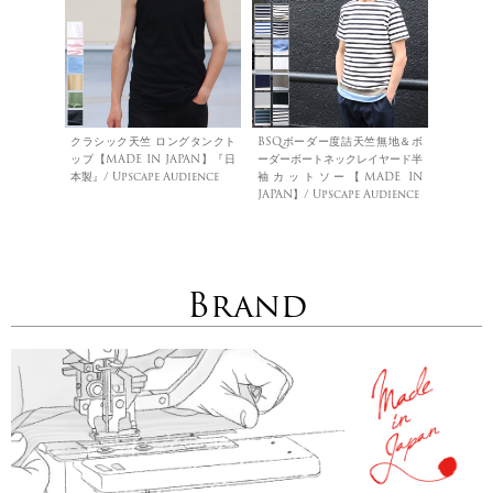
クラシック天竺 ロングタンクト
BSQボーダー度詰天竺無地＆ボ
ップ【MADE IN JAPAN】『日
ーダーボートネックレイヤード半
本製』/ Upscape Audience
袖カットソー【MADE IN
JAPAN】/ Upscape Audience
Brand