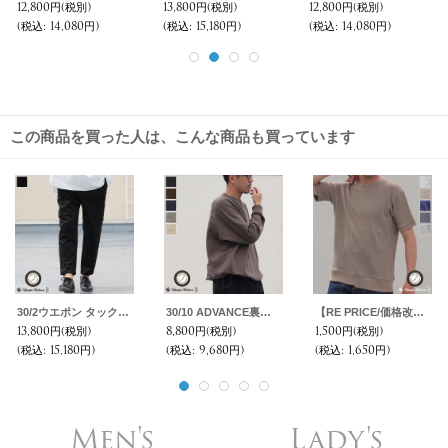
12,800円
(税別)
13,800円
(税別)
12,800円
(税別)
(税込
:
14,080円)
(税込
:
15,180円)
(税込
:
14,080円)
この商品を買った人は、こんな商品も買っています
30/2ウエポン タックワイド グルカ アンクルパンツ【MADE IN JAPAN】『日本製』【送料無料】 / Upscape Audience
30/10 ADVANCE裏毛 スーパービッグスウェット【MADE IN JAPAN】『日本製』 / Upscape Audience
【RE PRICE/価格改定】度詰ワッフル アシンメトリークルーネック半袖スウェット【MADE IN JAPAN】『日本製』/ Upscape Audience
13,800円
(税別)
8,800円
(税別)
1,500円
(税別)
(税込
:
15,180円)
(税込
:
9,680円)
(税込
:
1,650円)
Men's
Lady's