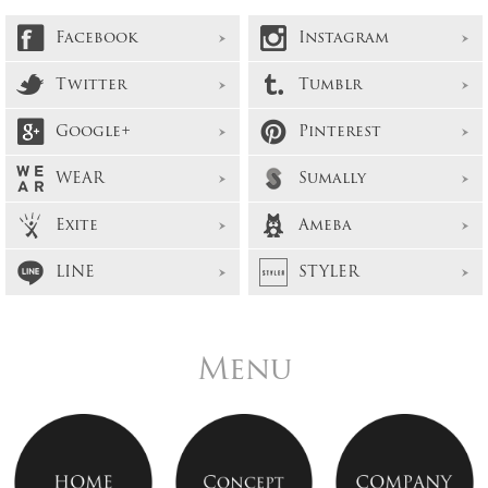
Facebook
Instagram
Twitter
Tumblr
Google+
Pinterest
WEAR
Sumally
Exite
Ameba
LINE
STYLER
Menu