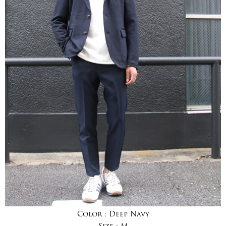
Color :
Deep Navy
Size :
M