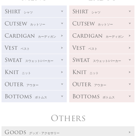
Shirt
Shirt
シャツ
シャツ
Cutsew
Cutsew
カットソー
カットソー
Cardigan
Cardigan
カーディガン
カーディガン
Vest
Vest
ベスト
ベスト
Sweat
Sweat
スウェット/パーカー
スウェット/パーカー
Knit
Knit
ニット
ニット
Outer
Outer
アウター
アウター
Bottoms
Bottoms
ボトムス
ボトムス
Others
Goods
グッズ・アクセサリー