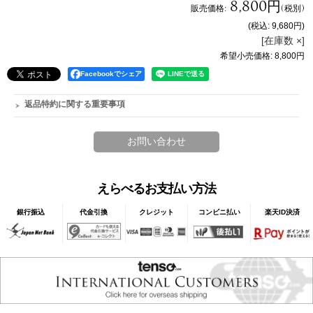
8,800円
販売価格
:
(税別)
(税込
:
9,680円
)
[在庫数 ×]
希望小売価格
:
8,800円
Facebookでシェア
返品特約に関する重要事項
えらべるお支払い方法
銀行振込
代金引換
クレジット
コンビニ払い
楽天ID決済