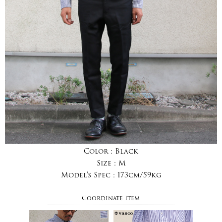
Color :
Black
Size :
M
Model's Spec :
173cm/59kg
Coordinate Item