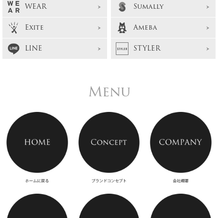
WEAR
Sumally
Exite
Ameba
LINE
STYLER
Menu