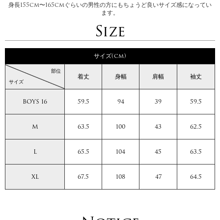
身長155cm〜165cmぐらいの男性の方にもちょうど良いサイズ感になってい
ます。
Size
サイズ(cm)
部位
着丈
身幅
肩幅
袖丈
サイズ
BOYS 16
59.5
94
39
59.5
M
63.5
100
43
62.5
L
65.5
104
45
63.5
XL
67.5
108
47
64.5