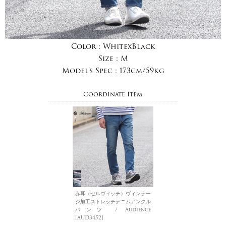
Color :
WhitexBlack
Size :
M
Model's Spec :
173cm/59kg
Coordinate Item
赤耳（セルヴィッチ）ヴィンテー
ジ加工ストレッチデニムアンクル
パンツ / Audience
[AUD3452]