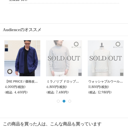
Audienceのオススメ
ヘビーチノワイド2タックアンクルパンツ【MADE IN JAPAN】『日本製』【送料無料】/ Upscape Audience
ミラノリブ2ボタンテーラードジャケット【MADE IN JAPAN】『日本製』 / Upscape Audience
【RE PRICE / 価格改定】馬布エンジニア3ボタンチェスターコート【MADE IN JAPAN】『日本製』/ Upscape Audience
11,800円
(税別)
12,800円
(税別)
7,800円
(税別)
(税込
:
12,980円)
(税込
:
14,080円)
(税込
:
8,580円)
この商品を買った人は、こんな商品も買っています