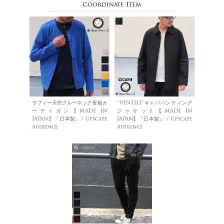
Coordinate Item
ラフィー天竺クルーネック長袖カ
”VENTILE"ギャバハンティング
ーディガン【MADE IN
ジャケット【MADE IN
JAPAN】『日本製』/ Upscape
JAPAN】『日本製』 / Upscape
Audience
Audience