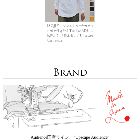
BSQ天竺アシンメトリーVガゼッ
トポケ付き9/S Tee【MADE IN
JAPAN】『日本製』/ Upscape
Audience
Brand
Audience国産ライン、“Upscape Audience”