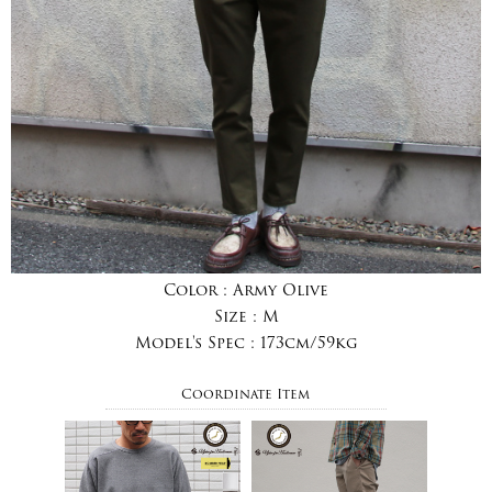
Color :
Army Olive
Size :
M
Model's Spec :
173cm/59kg
Coordinate Item