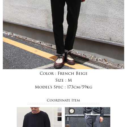
Color :
French Beige
Size :
M
Model's Spec :
173cm/59kg
Coordinate Item