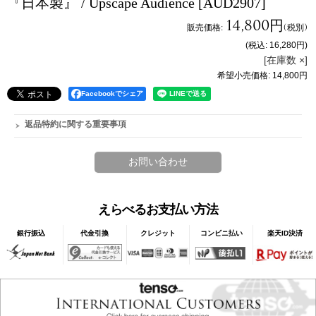
『日本製』 / Upscape Audience
[AUD2907]
14,800円
販売価格
:
(税別)
(税込
:
16,280円
)
[在庫数 ×]
希望小売価格
:
14,800円
Facebookでシェア
返品特約に関する重要事項
えらべるお支払い方法
銀行振込
代金引換
クレジット
コンビニ払い
楽天ID決済