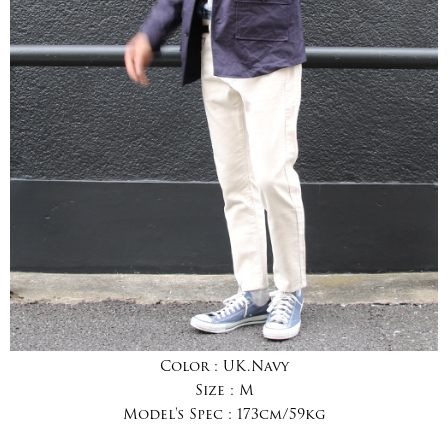
Color :
UK.Navy
Size :
M
Model's Spec :
173cm/59kg