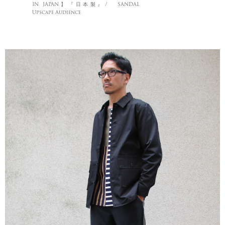
IN JAPAN】『日本製』/
SANDAL
Upscape Audience