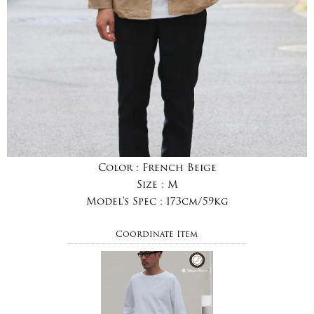
Color :
French Beige
Size :
M
Model's Spec :
173cm/59kg
Coordinate Item