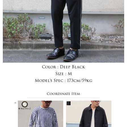
Color :
Deep Black
Size :
M
Model's Spec :
173cm/59kg
Coordinate Item
<