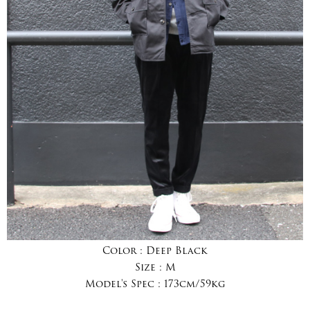
Color :
Deep Black
Size :
M
Model's Spec :
173cm/59kg