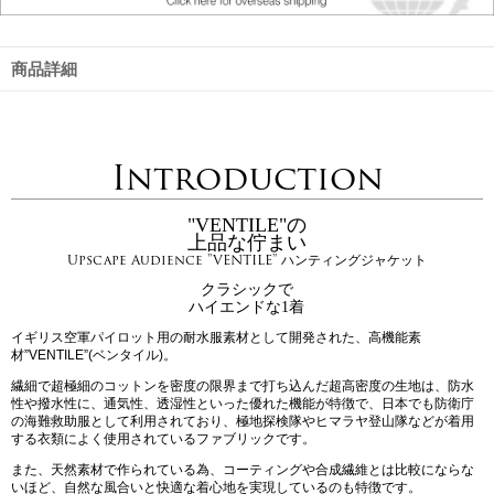
商品詳細
Introduction
"VENTILE"の
上品な佇まい
Upscape Audience "VENTILE" ハンティングジャケット
クラシックで
ハイエンドな1着
イギリス空軍パイロット用の耐水服素材として開発された、高機能素
材”VENTILE”(ベンタイル)。
繊細で超極細のコットンを密度の限界まで打ち込んだ超高密度の生地は、防水
性や撥水性に、通気性、透湿性といった優れた機能が特徴で、日本でも防衛庁
の海難救助服として利用されており、極地探検隊やヒマラヤ登山隊などが着用
する衣類によく使用されているファブリックです。
また、天然素材で作られている為、コーティングや合成繊維とは比較にならな
いほど、自然な風合いと快適な着心地を実現しているのも特徴です。