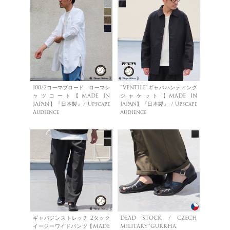
100/2コーマブロード ローマシ
”VENTILE"ギャバハンティング
ャツコート【MADE IN
ジャケット【MADE IN
JAPAN】『日本製』/ Upscape
JAPAN】『日本製』 / Upscape
Audience
Audience
ギャバジンストレッチ 2タック
DEAD STOCK / CZECH
イージーワイドパンツ【MADE
MILITARY”GURKHA