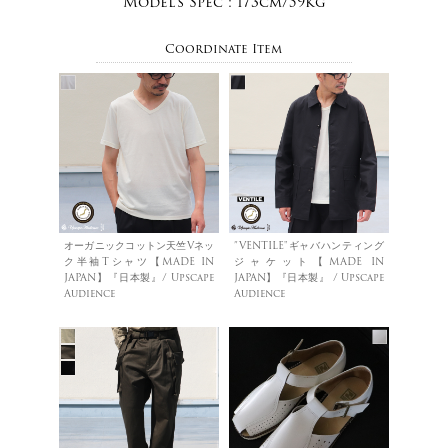
Model's Spec :
173cm/59kg
Coordinate Item
オーガニックコットン天竺Vネッ
”VENTILE"ギャバハンティング
ク半袖Tシャツ【MADE IN
ジャケット【MADE IN
JAPAN】『日本製』/ Upscape
JAPAN】『日本製』 / Upscape
Audience
Audience