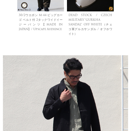
30/2ウエポン M-44 ビッグカー
DEAD STOCK / CZECH
ゴ ベルト付 2タックワイドイー
MILITARY”GURKHA
ジーパンツ【MADE IN
SANDAL” OFF WHITE（チェ
JAPAN】/ Upscape Audience
コ軍グルカサンダル / オフホワ
イト）