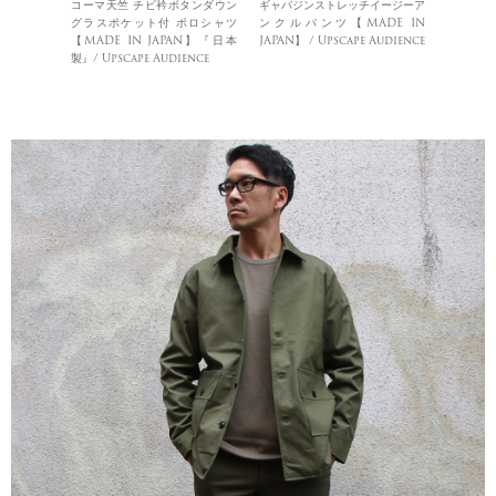
コーマ天竺 チビ衿ボタンダウン
ギャバジンストレッチイージーア
グラスポケット付 ポロシャツ
ンクルパンツ【MADE IN
【MADE IN JAPAN】『日本
JAPAN】 / Upscape Audience
製』/ Upscape Audience