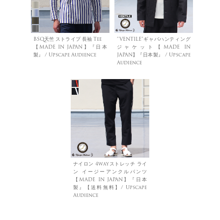
BSQ天竺 ストライプ 長袖 Tee
”VENTILE"ギャバハンティング
【MADE IN JAPAN】『日本
ジャケット【MADE IN
製』 / Upscape Audience
JAPAN】『日本製』 / Upscape
Audience
ナイロン 4wayストレッチ ライ
ン イージーアンクルパンツ
【MADE IN JAPAN】『日本
製』【送料無料】/ Upscape
Audience