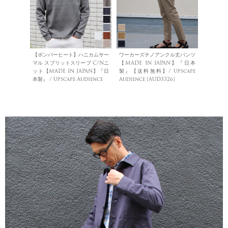
【ボンバーヒート】ハニカムサー
ワーカーズチノアンクル丈パンツ
マル スプリットスリーブ C/Nニ
【MADE IN JAPAN】『日本
ット【MADE IN JAPAN】『日
製』【送料無料】/ Upscape
本製』 / Upscape Audience
Audience [AUD3326]