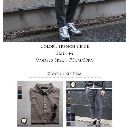
Color :
French Beige
Size :
M
Model's Spec :
173cm/59kg
Coordinate Item