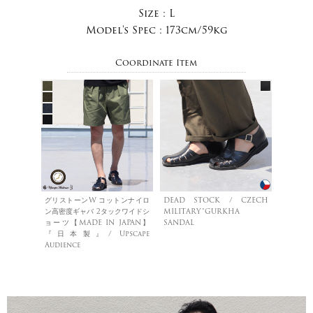
Size :
L
Model's Spec :
173cm/59kg
Coordinate Item
グリストーンW コットンナイロ
DEAD STOCK / CZECH
ン高密度ギャバ 2タックワイドシ
MILITARY”GURKHA
ョーツ【MADE IN JAPAN】
SANDAL
『日本製』/ Upscape
Audience