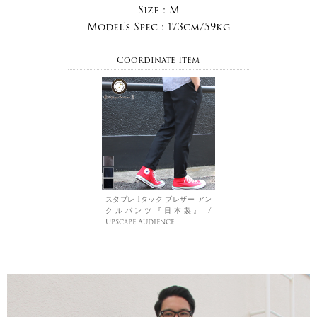
Size :
M
Model's Spec :
173cm/59kg
Coordinate Item
スタプレ 1タック ブレザー アン
クルパンツ『日本製』 /
Upscape Audience