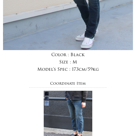
Color :
Black
Size :
M
Model's Spec :
173cm/59kg
Coordinate Item