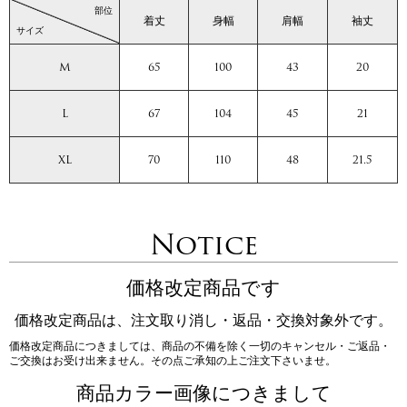
部位
着丈
身幅
肩幅
袖丈
サイズ
M
65
100
43
20
L
67
104
45
21
XL
70
110
48
21.5
Notice
価格改定商品です
価格改定商品は、注文取り消し・返品・交換対象外です。
価格改定商品につきましては、商品の不備を除く一切のキャンセル・ご返品・
ご交換はお受け出来ません。その点ご承知の上ご注文下さいませ。
商品カラー画像につきまして