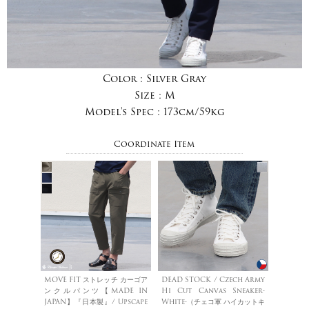
Color :
Silver Gray
Size :
M
Model's Spec :
173cm/59kg
Coordinate Item
MOVE FIT ストレッチ カーゴア
DEAD STOCK / Czech Army
ンクルパンツ【MADE IN
Hi Cut Canvas Sneaker-
JAPAN】『日本製』/ Upscape
White-（チェコ軍 ハイカットキ