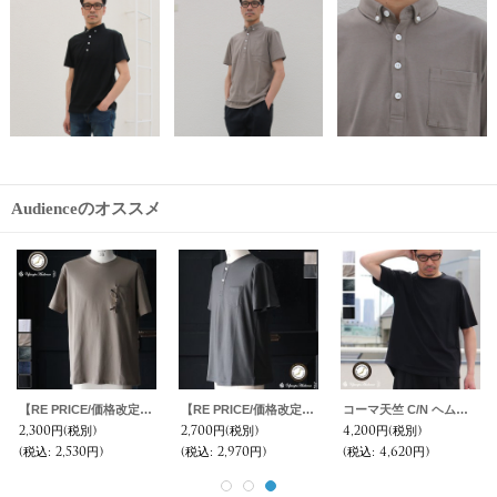
Audienceのオススメ
【RE PRICE/価格改定】コーマ天竺 グラスポケ付S/S TEE【MADE IN JAPAN】『日本製』 / Upscape Audience
【RE PRICE/価格改定】コーマ天竺 C/N ヘンリー ポケ付 Tee【MADE IN JAPAN】『日本製』/ Upscape Audience
コーマ天竺 C/N ヘムラウンド ビックTee【MADE IN JAPAN】『日本製』/ Upscape Audience
2,300円
(税別)
2,700円
(税別)
4,200円
(税別)
(税込
:
2,530円)
(税込
:
2,970円)
(税込
:
4,620円)