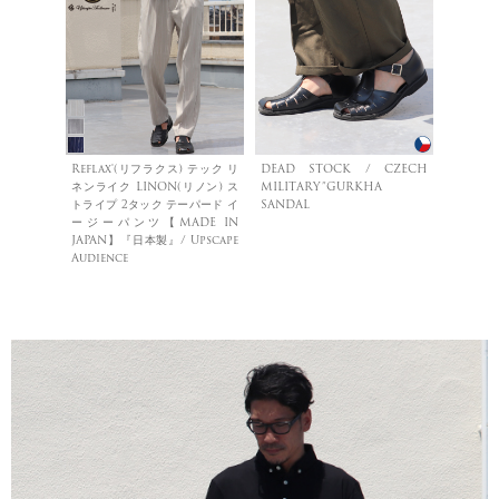
Reflax®(リフラクス) テック リ
DEAD STOCK / CZECH
ネンライク LINON(リノン) ス
MILITARY”GURKHA
トライプ 2タック テーパード イ
SANDAL
ージーパンツ【MADE IN
JAPAN】『日本製』/ Upscape
Audience