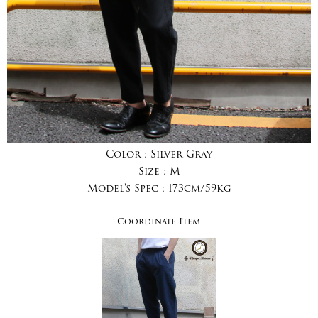
Color :
Silver Gray
Size :
M
Model's Spec :
173cm/59kg
Coordinate Item