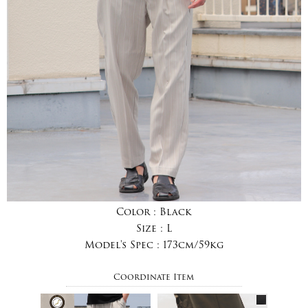
Color :
Black
Size :
L
Model's Spec :
173cm/59kg
Coordinate Item