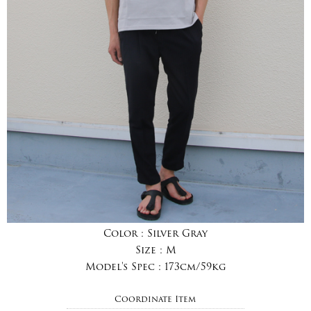
Color :
Silver Gray
Size :
M
Model's Spec :
173cm/59kg
Coordinate Item