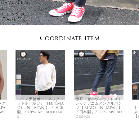
Camel Beige
ze :
M
del's Spec :
173cm/59kg
Coordinate Item
コーマ天竺ボートネックフ
赤耳（セルヴィッチ）スト
ンク
ットボールL/S Tee【MA
レッチデニムアンクルパン
PA
DE IN JAPAN】『日本
ツ【MADE IN JAPAN】
キ
pe
製』/ Upscape Audienc
『日本製』/ Upscape Au
メ
e
dience
【R