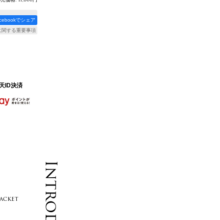
acebookでシェア
に関する重要事項
天ID決済
acket