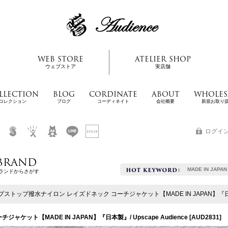
WEB STORE
ATELIER SHOP
ウェブストア
実店舗
LLECTION
BLOG
CORDINATE
ABOUT
WHOLES
コレクション
ブログ
コーディネイト
会社概要
新規お取り
ログイ
BRAND
MADE IN JAPAN
ランドからさがす
ストップ撥水ナイロン レイズドネック コーチジャケット【MADE IN JAPAN】『日本製』/
ット【MADE IN JAPAN】『日本製』/ Upscape Audience
[
AUD2831
]