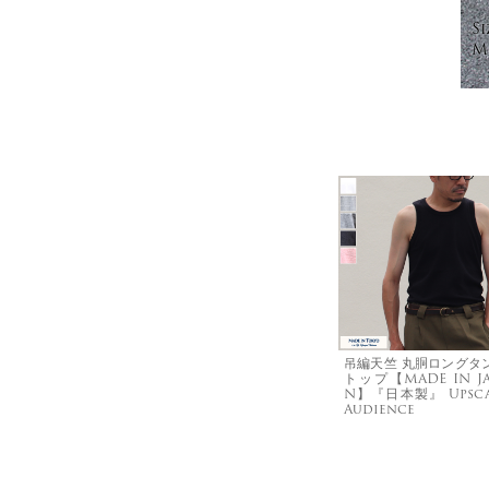
Si
Mo
吊編天竺 丸胴ロングタ
トップ【MADE IN JA
N】『日本製』 Upsca
Audience