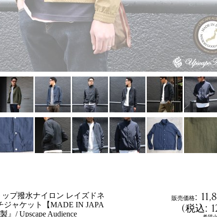
:
11,
トップ撥水ナイロン レイズドネ
販売価格
ジャケット【MADE IN JAPA
(
1
税込
:
 Upscape Audience
希望