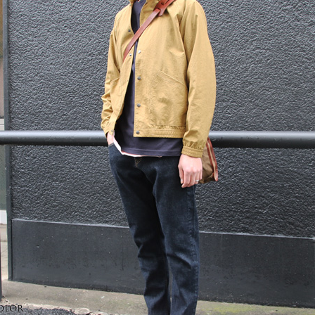
olor :