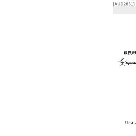
[
AUD2831
]
銀行振
Upsc