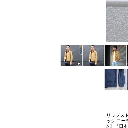
リップス
ック コーチ
N】『日本製』/