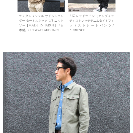
ランダムワッフル サドルショル
BIGレッドライン（セルヴィッ
ダー タートルネック L/S ニット
チ）ストレッチデニムタイトフィ
ソー【MADE IN JAPAN】『日
ットストレートパンツ/
本製』/ Upscape Audience
Audience