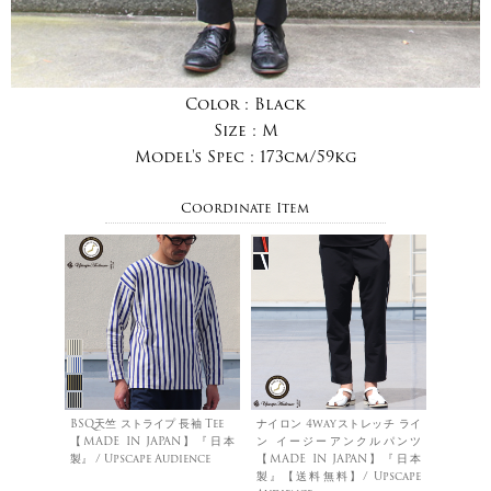
Color :
Black
Size :
M
Model's Spec :
173cm/59kg
Coordinate Item
BSQ天竺 ストライプ 長袖 Tee
ナイロン 4wayストレッチ ライ
【MADE IN JAPAN】『日本
ン イージーアンクルパンツ
製』 / Upscape Audience
【MADE IN JAPAN】『日本
製』【送料無料】/ Upscape