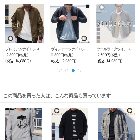
プレミアムナイロンスカA1ミリタリージャケット【MADE IN JAPAN】『日本製』【送料無料】 / Upscape Audience
ヴィンテージナイロンオックス MA1ブルゾン【MADE IN JAPAN】『日本製』 【送料無料】 / Upscape Audience
ウールライクツイルストレッチ MA1ブルゾン【MADE IN JAPAN】『日本製』 / Upscape Audience
12,800円
(税別)
11,800円
(税別)
12,800円
(税別)
(税込
:
14,080円)
(税込
:
12,980円)
(税込
:
14,080円)
この商品を買った人は、こんな商品も買っています