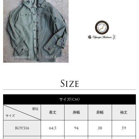
Size
サイズ(cm)
部位
着丈
身幅
肩幅
袖丈
サイズ
BOYS16
64.5
94
38
59