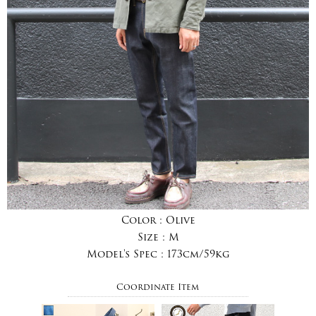
Color :
Olive
Size :
M
Model's Spec :
173cm/59kg
Coordinate Item