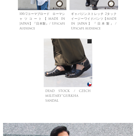
100/2コーマブロード ローマシ
ギャバジンストレッチ 2タック
ャツコート【MADE IN
イージーワイドパンツ【MADE
JAPAN】『日本製』/ Upscape
IN JAPAN】『日本製』/
Audience
Upscape Audience
DEAD STOCK / CZECH
MILITARY”GURKHA
SANDAL