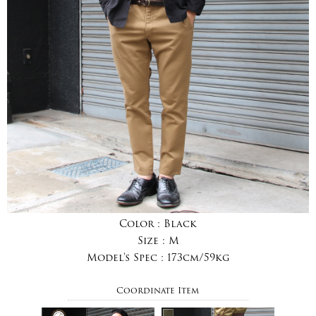
Color :
Black
Size :
M
Model's Spec :
173cm/59kg
Coordinate Item