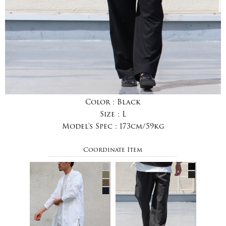
Color :
Black
Size :
L
Model's Spec :
173cm/59kg
Coordinate Item