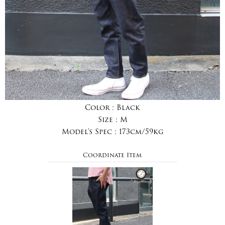
Color :
Black
Size :
M
Model's Spec :
173cm/59kg
Coordinate Item