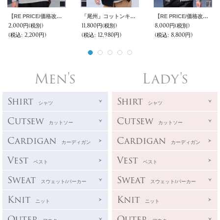
【RE PRICE/価格改定】UCLA"UCLA B"クルーネック長袖ライトスウェット / Audience
「尾州」コットンキルト くるみボタン 3XL カーディガン【MADE IN JAPAN】『日本製』【送料無料】 / Upscape Audience
【RE PRICE/価格改定】ギャバジンストレッチ チェック柄 ドリズラーJKT『日本製』 / Upscape Audience
2,000円
(税別)
11,800円
(税別)
8,000円
(税別)
(税込
:
2,200円)
(税込
:
12,980円)
(税込
:
8,800円)
Men's
Lady's
Shirt
Shirt
シャツ
シャツ
Cutsew
Cutsew
カットソー
カットソー
Cardigan
Cardigan
カーディガン
カーディガン
Vest
Vest
ベスト
ベスト
Sweat
Sweat
スウェット/パーカー
スウェット/パーカー
Knit
Knit
ニット
ニット
Outer
Outer