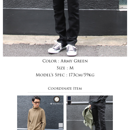
Color :
Army Green
Size :
M
Model's Spec :
173cm/59kg
Coordinate Item