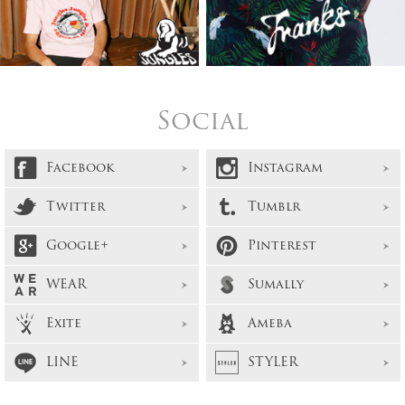
Social
Facebook
Instagram
Twitter
Tumblr
Google+
Pinterest
WEAR
Sumally
Exite
Ameba
LINE
STYLER