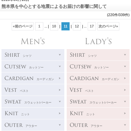
熊本県を中心とする地震によるお届けの影響に関して
(220件/339件)
«
前のページ
1
...
|
10
|
11
|
12
|
...
17
次のページ
»
Men's
Lady's
Shirt
Shirt
シャツ
シャツ
Cutsew
Cutsew
カットソー
カットソー
Cardigan
Cardigan
カーディガン
カーディガン
Vest
Vest
ベスト
ベスト
Sweat
Sweat
スウェット/パーカー
スウェット/パーカー
Knit
Knit
ニット
ニット
Outer
Outer
アウター
アウター