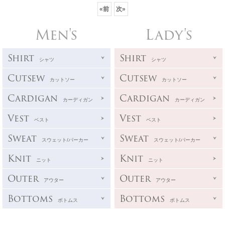
«
前
次
»
Men's
Lady's
Shirt
Shirt
シャツ
シャツ
Cutsew
Cutsew
カットソー
カットソー
Cardigan
Cardigan
カーディガン
カーディガン
Vest
Vest
ベスト
ベスト
Sweat
Sweat
スウェット/パーカー
スウェット/パーカー
Knit
Knit
ニット
ニット
Outer
Outer
アウター
アウター
Bottoms
Bottoms
ボトムス
ボトムス