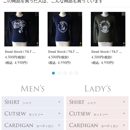
この商品を買った人は、こんな商品も買っています
Dead Stock / TILT フルール・デ・シャン プリント ロングスリーブ TEE
Dead Stock / TILT トレーニング プリント ロングスリーブ TEE
Dead Stock / TILT モンベリアール プリント ロングスリーブ TEE
4,500円
(税別)
4,500円
(税別)
4,500円
(税別)
(税込
:
4,950円)
(税込
:
4,950円)
(税込
:
4,950円)
Men's
Lady's
Shirt
Shirt
シャツ
シャツ
Cutsew
Cutsew
カットソー
カットソー
Cardigan
Cardigan
カーディガン
カーディガン