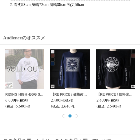
2
:
着丈53cm 身幅72cm 肩幅35cm 袖丈56cm
Audienceのオススメ
RIDING HIGH×EGG SNDWCH LABEL/ PRINT L/S TEE（HOLIDAY）
【RE PRICE / 価格改定】BRONZE AGE（ブロンズエイジ）16/-天竺 プリント L/S TEE/ Audience
【RE PRICE / 価格改定】BRONZE AGE（ブロンズエイジ）16/-天竺 プリント L/S TEE/ Audience
6,000円
(税別)
2,400円
(税別)
2,400円
(税別)
(税込
:
6,600円)
(税込
:
2,640円)
(税込
:
2,640円)