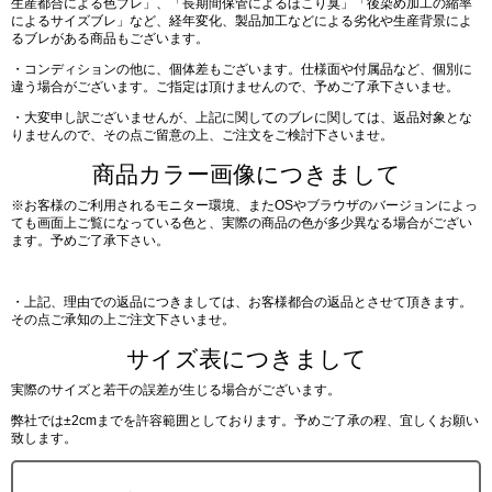
生産都合による色ブレ」、「長期間保管によるほこり臭」「後染め加工の縮率
によるサイズブレ」など、経年変化、製品加工などによる劣化や生産背景によ
るブレがある商品もございます。
・コンディションの他に、個体差もございます。仕様面や付属品など、個別に
違う場合がございます。ご指定は頂けませんので、予めご了承下さいませ。
・大変申し訳ございませんが、上記に関してのブレに関しては、返品対象とな
りませんので、その点ご留意の上、ご注文をご検討下さいませ。
商品カラー画像につきまして
※お客様のご利用されるモニター環境、またOSやブラウザのバージョンによっ
ても画面上ご覧になっている色と、実際の商品の色が多少異なる場合がござい
ます。予めご了承下さい。
・上記、理由での返品につきましては、お客様都合の返品とさせて頂きます。
その点ご承知の上ご注文下さいませ。
サイズ表につきまして
実際のサイズと若干の誤差が生じる場合がございます。
弊社では±2cmまでを許容範囲としております。予めご了承の程、宜しくお願い
致します。