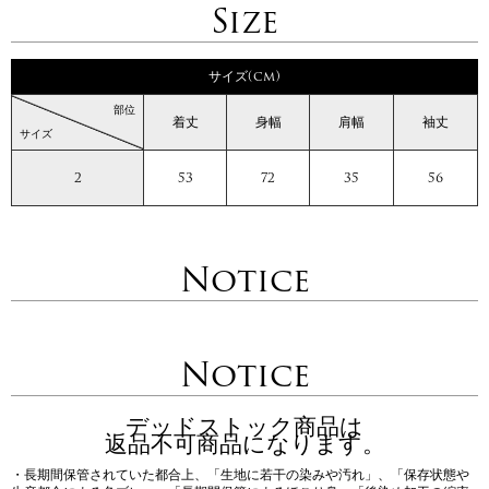
Size
サイズ(cm)
部位
着丈
身幅
肩幅
袖丈
サイズ
2
53
72
35
56
Notice
Notice
デッドストック商品は
返品不可商品になります。
・長期間保管されていた都合上、「生地に若干の染みや汚れ」、「保存状態や