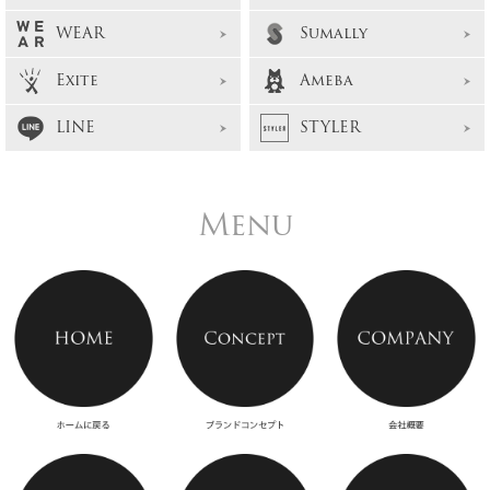
WEAR
Sumally
Exite
Ameba
LINE
STYLER
Menu