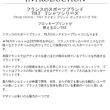
フランスのスポーツブランド
TILT Tシャツシリーズ
Dead Stock / TILT ライオン プリント ロングスリーブ TEE
フロッキープリントが
映えるロンTEE
フランスのスポーツブランド、TILTのロングスリーブTシャツになります。
≪TILT/ティルト≫は1970年代を中心に、フランスでサッカーやテニスなどの
様々なクラブチームの公式ウェアとして採用されていたスポーツメーカーで
す。
本国フランスではアディダスを凌ぐほどの指示を得ているフランスを代表する
ブランドです。
スポーツブランドの技術を生かした非常にストレッチの効いたコットンで、プ
リントはフランスの匂いを感じさせるデザインで、ポップさのあるフロッキー
プリントです。
着た時のシルエットが綺麗で男性、女性、また子供でも着られる幅広いユーザ
ーが多いことが、フランスで絶大な支持を受けている要因の一つだと思いま
す。
デザインが多いのも魅力の一つです。