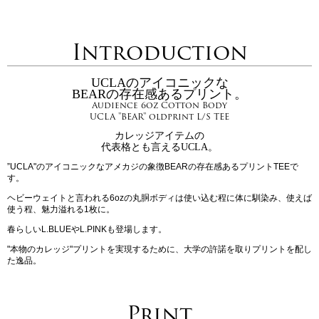
Introduction
UCLAのアイコニックな
BEARの存在感あるプリント。
Audience 6oz Cotton Body
UCLA "BEAR" oldprint L/S TEE
カレッジアイテムの
代表格とも言えるUCLA。
”UCLA"のアイコニックなアメカジの象徴BEARの存在感あるプリントTEEで
す。
ヘビーウェイトと言われる6ozの丸胴ボディは使い込む程に体に馴染み、使えば
使う程、魅力溢れる1枚に。
春らしいL.BLUEやL.PINKも登場します。
"本物のカレッジ"プリントを実現するために、大学の許諾を取りプリントを配し
た逸品。
Print