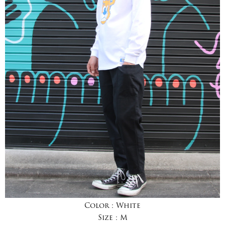
Color :
White
Size :
M