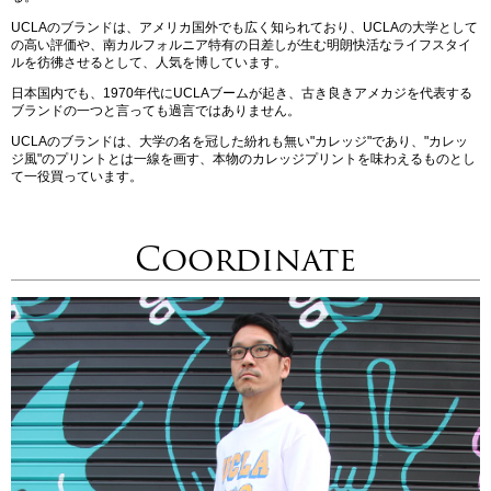
UCLAのブランドは、アメリカ国外でも広く知られており、UCLAの大学として
の高い評価や、南カルフォルニア特有の日差しが生む明朗快活なライフスタイ
ルを彷彿させるとして、人気を博しています。
日本国内でも、1970年代にUCLAブームが起き、古き良きアメカジを代表する
ブランドの一つと言っても過言ではありません。
UCLAのブランドは、大学の名を冠した紛れも無い"カレッジ"であり、"カレッ
ジ風"のプリントとは一線を画す、本物のカレッジプリントを味わえるものとし
て一役買っています。
Coordinate