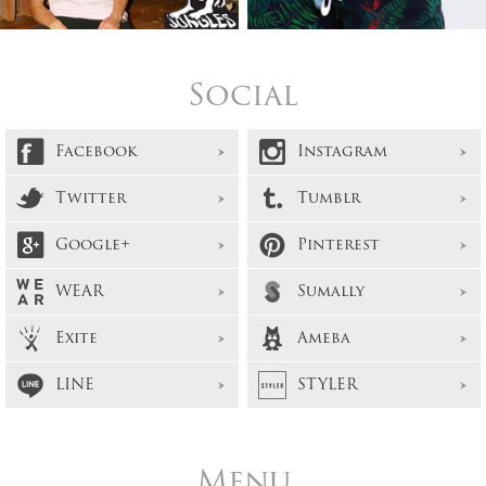
Social
Facebook
Instagram
Twitter
Tumblr
Google+
Pinterest
WEAR
Sumally
Exite
Ameba
LINE
STYLER
Menu