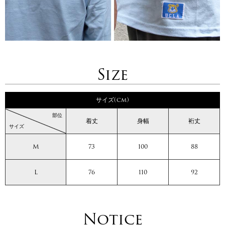
Size
サイズ(cm)
部位
着丈
身幅
裄丈
サイズ
M
73
100
88
L
76
110
92
Notice