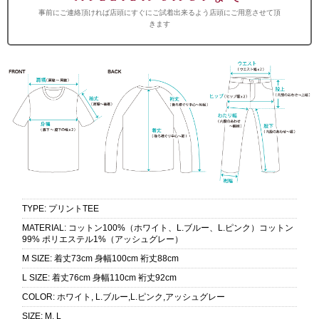
事前にご連絡頂ければ店頭にすぐにご試着出来るよう店頭にご用意させて頂
きます
TYPE
:
プリントTEE
MATERIAL
:
コットン100%（ホワイト、L.ブルー、L.ピンク）コットン
99% ポリエステル1%（アッシュグレー）
M SIZE
:
着丈73cm 身幅100cm 裄丈88cm
L SIZE
:
着丈76cm 身幅110cm 裄丈92cm
COLOR
:
ホワイト, L.ブルー,L.ピンク,アッシュグレー
SIZE
:
M, L