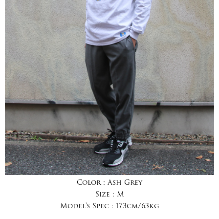
Color :
Ash Grey
Size :
M
Model's Spec :
173cm/63kg