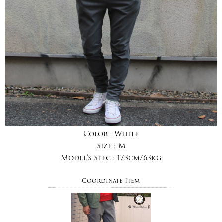
Color :
White
Size :
M
Model's Spec :
173cm/63kg
Coordinate Item