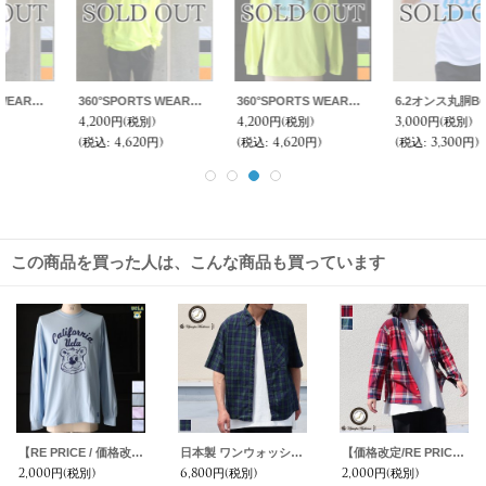
360°SPORTS WEAR（スリーシックスティスポーツウェア） "LA" 6oz米綿丸胴L/S Tee/ Audience
360°SPORTS WEAR（スリーシックスティスポーツウェア） "CIRCLE" 6oz米綿丸胴L/S Tee/ Audience
6.2オンス丸胴BODY UCLA"UCLAオールドプリント"TEE / Audience
4,200円
(税別)
4,200円
(税別)
3,000円
(税別)
(税込
:
4,620円)
(税込
:
4,620円)
(税込
:
3,300円)
この商品を買った人は、こんな商品も買っています
【RE PRICE / 価格改定】UCLA"California BERA" 6oz米綿丸胴L/S Tee/ Audience
日本製 ワンウォッシュ ボタンダウン 半袖 テーパードシャツ【MADE IN JAPAN】『日本製』/ Upscape Audience
【価格改定/RE PRICE】マドラス大判チェックスタンドスモールカラー シャツジャケット【MADE IN JAPAN】『日本製』/ Upscape Audience
2,000円
(税別)
6,800円
(税別)
2,000円
(税別)