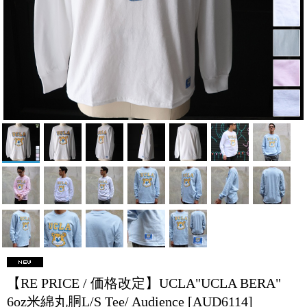
【RE PRICE / 価格改定】UCLA"UCLA BERA"
6oz米綿丸胴L/S Tee/ Audience
[AUD6114]