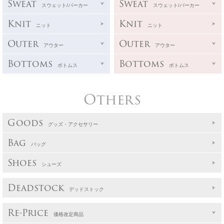
Sweat
Sweat
スウェット/パーカー
スウェット/パーカー
Knit
Knit
ニット
ニット
Outer
Outer
アウター
アウター
Bottoms
Bottoms
ボトムス
ボトムス
Others
Goods
グッズ・アクセサリー
Bag
バッグ
Shoes
シューズ
Deadstock
デッドストック
Re-Price
価格改定商品