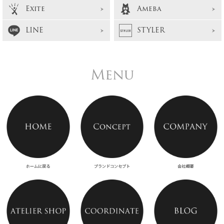
Exite
Ameba
LINE
STYLER
Menu