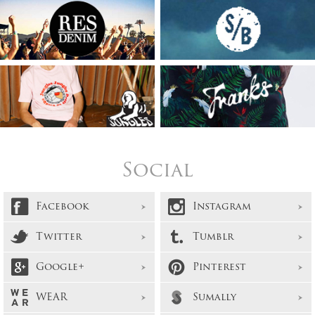
Social
Facebook
Instagram
Twitter
Tumblr
Google+
Pinterest
WEAR
Sumally