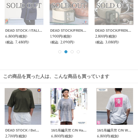
DEAD STOCK / ITALIA MILITARY Security Work Coat（イタリア軍セキュリティワークコート）
DEAD STOCK/FRENCH OPEN BUCKLE CANVAS BELT (フランス陸軍 オープンバックル キャンバスペルト）
DEAD STOCK/FRENCH OPEN BUCKLE CANVAS BELT (フランス陸軍 オープンバックル キャンバスペルト）
6,800円
(税別)
1,900円
(税別)
2,800円
(税別)
(税込
:
7,480円)
(税込
:
2,090円)
(税込
:
3,080円)
この商品を買った人は、こんな商品も買っています
DEAD STOCK / Belgium Army Cotton Crew Neck S/S Tee（ベルギー軍 コットンクルーネックTシャツ）
16/1吊編天竺 C/N Haydn Joseph プリント S/S Tee【MADE IN TOKYO】『東京製』/ Upscape Audience
16/1吊編天竺 C/N Wolfgang Colorプリント S/S Tee【MADE IN TOKYO】『東京製』/ Upscape Audience
2,700円
(税別)
6,800円
(税別)
6,800円
(税別)