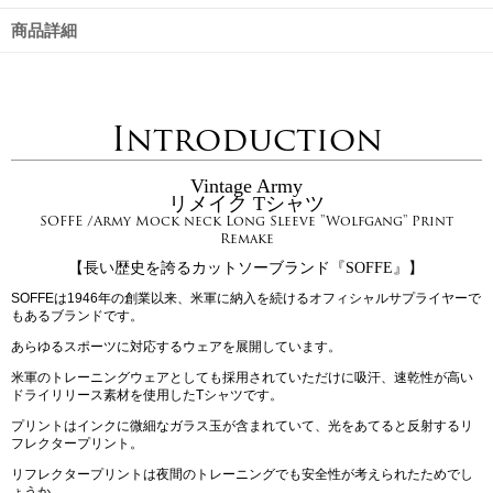
商品詳細
Introduction
Vintage Army
リメイク Tシャツ
SOFFE /Army Mock neck Long Sleeve "Wolfgang" Print
Remake
【長い歴史を誇るカットソーブランド『SOFFE』】
SOFFEは1946年の創業以来、米軍に納入を続けるオフィシャルサプライヤーで
もあるブランドです。
あらゆるスポーツに対応するウェアを展開しています。
米軍のトレーニングウェアとしても採用されていただけに吸汗、速乾性が高い
ドライリリース素材を使用したTシャツです。
プリントはインクに微細なガラス玉が含まれていて、光をあてると反射するリ
フレクタープリント。
リフレクタープリントは夜間のトレーニングでも安全性が考えられたためでし
ょうか。