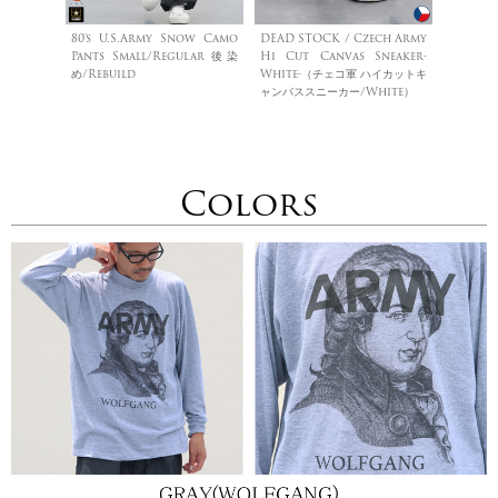
80's U.S.Army Snow Camo
DEAD STOCK / Czech Army
Pants Small/Regular 後染
Hi Cut Canvas Sneaker-
め/Rebuild
White-（チェコ軍 ハイカットキ
ャンバススニーカー/White）
Colors