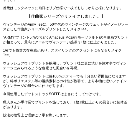
首元はモックネックに袖口はリブ仕様で一枚でもしっかりと様になります。
【作曲家シリーズでリメイクしました。】
ヴィンテージのArmy Teeに、50年代のヴィンテージスウェットがイメージソー
スとした作曲家シリーズをプリントしたリメイクTee。
”ARMY”プリントとWolfgang Amadeus Mozart(モーツァルト)の肖像画プリント
が相まって、最高にクールでヴィンテージ感漂う1枚に仕上がりました。
1枚でも抜群の存在感があり、スタイリングのアクセントにもなるリメイク
Tee。
ウォッシュアウトプリントを採用し、プリント後に更に洗いを施す事でヴィン
テージにみられるような色褪せた風合いを再現。
ウォッシュアウトプリントは綿100％ボディーでも十分良い雰囲気になります
が、綿ポリエステル等の混紡素材との相性が抜群で、より本物に近いファイン
ヴィンテージの風合いに仕上がります。
今回使用したデッドストックSOFFEはまさにうってつけです。
職人さんが手作業でプリントを施しており、1枚1枚仕上がりの風合いに個体差
があります。
技法の性質上ご理解ご了承お願いします。