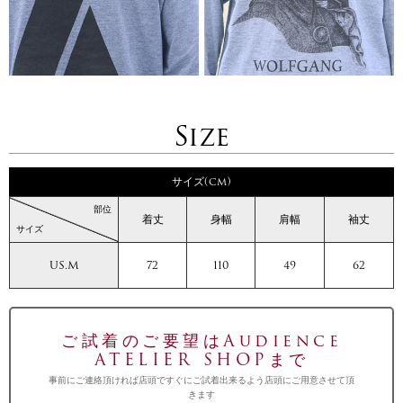
Size
サイズ(cm)
部位
着丈
身幅
肩幅
袖丈
サイズ
US.M
72
110
49
62
ご試着のご要望はAudience
ATELIER SHOPまで
事前にご連絡頂ければ店頭ですぐにご試着出来るよう店頭にご用意させて頂
きます