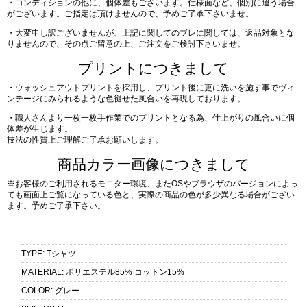
・コンディションの他に、個体差もございます。仕様面など、個別に違う場合
がございます。ご指定は頂けませんので、予めご了承下さいませ。
・大変申し訳ございませんが、上記に関してのブレに関しては、返品対象とな
りませんので、その点ご留意の上、ご注文をご検討下さいませ。
プリントにつきまして
・ウォッシュアウトプリントを採用し、プリント後に更に洗いを施す事でヴィ
ンテージにみられるような色褪せた風合いを再現しております。
・職人さんより一枚一枚手作業でのプリントとなる為、仕上がりの風合いに個
体差が生じます。
技法の性質上ご理解ご了承お願いします。
商品カラー画像につきまして
※お客様のご利用されるモニター環境、またOSやブラウザのバージョンによっ
ても画面上ご覧になっている色と、実際の商品の色が多少異なる場合がござい
ます。予めご了承下さい。
TYPE
:
Tシャツ
MATERIAL
:
ポリエステル85% コットン15%
COLOR
:
グレー