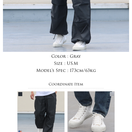
Color :
Gray
Size :
US.M
Model's Spec :
173cm/63kg
Coordinate Item