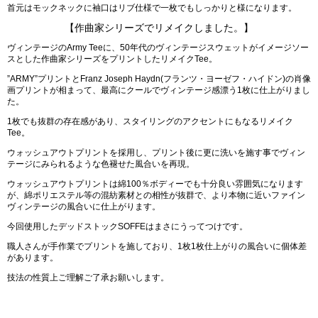
首元はモックネックに袖口はリブ仕様で一枚でもしっかりと様になります。
【作曲家シリーズでリメイクしました。】
ヴィンテージのArmy Teeに、50年代のヴィンテージスウェットがイメージソー
スとした作曲家シリーズをプリントしたリメイクTee。
”ARMY”プリントとFranz Joseph Haydn(フランツ・ヨーゼフ・ハイドン)の肖像
画プリントが相まって、最高にクールでヴィンテージ感漂う1枚に仕上がりまし
た。
1枚でも抜群の存在感があり、スタイリングのアクセントにもなるリメイク
Tee。
ウォッシュアウトプリントを採用し、プリント後に更に洗いを施す事でヴィン
テージにみられるような色褪せた風合いを再現。
ウォッシュアウトプリントは綿100％ボディーでも十分良い雰囲気になります
が、綿ポリエステル等の混紡素材との相性が抜群で、より本物に近いファイン
ヴィンテージの風合いに仕上がります。
今回使用したデッドストックSOFFEはまさにうってつけです。
職人さんが手作業でプリントを施しており、1枚1枚仕上がりの風合いに個体差
があります。
技法の性質上ご理解ご了承お願いします。