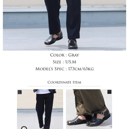
Color :
Gray
Size :
US.M
Model's Spec :
173cm/63kg
Coordinate Item