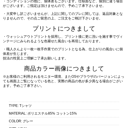
・コンディションの他に、個体差もございます。仕様面など、個別に違う場合
がございます。ご指定は頂けませんので、予めご了承下さいませ。
・大変申し訳ございませんが、上記に関してのブレに関しては、返品対象とな
りませんので、その点ご留意の上、ご注文をご検討下さいませ。
プリントにつきまして
・ウォッシュアウトプリントを採用し、プリント後に更に洗いを施す事でヴィ
ンテージにみられるような色褪せた風合いを再現しております。
・職人さんより一枚一枚手作業でのプリントとなる為、仕上がりの風合いに個
体差が生じます。
技法の性質上ご理解ご了承お願いします。
商品カラー画像につきまして
※お客様のご利用されるモニター環境、またOSやブラウザのバージョンによっ
ても画面上ご覧になっている色と、実際の商品の色が多少異なる場合がござい
ます。予めご了承下さい。
TYPE
:
Tシャツ
MATERIAL
:
ポリエステル85% コットン15%
COLOR
:
グレー