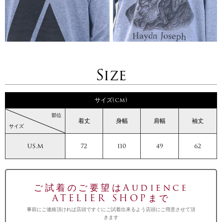
Size
サイズ(cm)
部位
着丈
身幅
肩幅
袖丈
サイズ
US.M
72
110
49
62
ご試着のご要望はAudience
ATELIER SHOPまで
事前にご連絡頂ければ店頭ですぐにご試着出来るよう店頭にご用意させて頂
きます