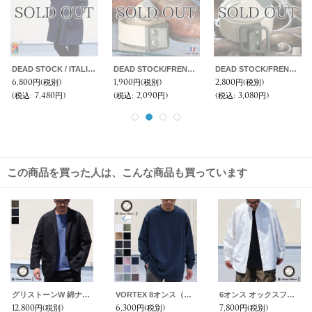
DEAD STOCK/Canadian Armed CADPAT BELT(カナダ軍 CADPATキャンバスペルト）
レザーリングベルト-Narrow-(VS-601)【MADE IN JAPAN】『日本製』【送料無料】 / vasco
チェコ軍デッドストックミリタリーエプロン / デッドストック
1,900円
(税別)
11,000円
(税別)
2,000円
(税別)
(税込
:
2,090円)
(税込
:
12,100円)
(税込
:
2,200円)
この商品を買った人は、こんな商品も買っています
グリストーンW 綿ナイロン高密度ギャバ ドライビングジャケット『MADE IN JAPAN』『日本製』【送料無料】Upscape Audience
VORTEX 8オンス（MVS天竺）クルーネック XL 長袖Tee『MADE IN JAPAN』『日本製』 / Upscape Audience
6オンス オックスフォード ボタンダウン 長袖 ボクシーシャツ【MADE IN JAPAN】『日本製』/ Upscape Audience
12,800円
(税別)
6,300円
(税別)
7,800円
(税別)