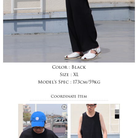
Color :
Black
Size :
XL
Model's Spec :
173cm/59kg
Coordinate Item