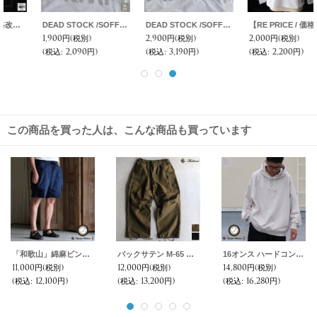
DEAD STOCK /SOFFE ARMY Print T-shirt(アーミー プリントTシャツ)
DEAD STOCK /SOFFE ARMY Mock neck Long Sleeve Print T-shirt(モックネック ロングスリーブ プリントTシャツ)
【RE PRICE / 価格改定】UCLA"UCLA BERA" 6oz米綿丸胴L/S Tee/ Audience
1,900円
(税別)
2,900円
(税別)
2,000円
(税別)
(税込
:
2,090円)
(税込
:
3,190円)
(税込
:
2,200円)
この商品を買った人は、こんな商品も買っています
「和歌山」綿麻ビンテージソフトキャンバス ガーデニングカーゴ イージーショーツ【MADE IN JAPAN】『日本製』 / Upscape Audience
バックサテン M-65 US ARMY カーゴ イージーパンツ /Audience
16オンス ハードコンパクト ヘビー裏毛 ラグラン XL ガゼットプルパーカー【MADE IN JAPAN】【送料無料】『日本製』 / Upscape Audience
11,000円
(税別)
12,000円
(税別)
14,800円
(税別)
(税込
:
12,100円)
(税込
:
13,200円)
(税込
:
16,280円)