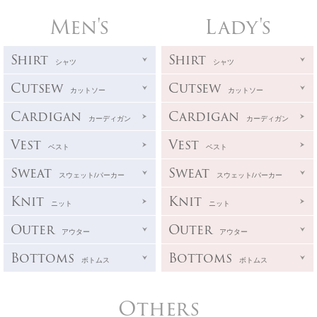
Men's
Lady's
Shirt
Shirt
シャツ
シャツ
Cutsew
Cutsew
カットソー
カットソー
Cardigan
Cardigan
カーディガン
カーディガン
Vest
Vest
ベスト
ベスト
Sweat
Sweat
スウェット/パーカー
スウェット/パーカー
Knit
Knit
ニット
ニット
Outer
Outer
アウター
アウター
Bottoms
Bottoms
ボトムス
ボトムス
Others