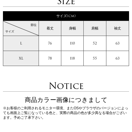
Size
サイズ(cm)
部位
着丈
身幅
肩幅
袖丈
サイズ
L
76
110
52
63
XL
78
118
55
63
Notice
商品カラー画像につきまして
※お客様のご利用されるモニター環境、またOSやブラウザのバージョンによっ
ても画面上ご覧になっている色と、実際の商品の色が多少異なる場合がござい
ます。予めご了承下さい。