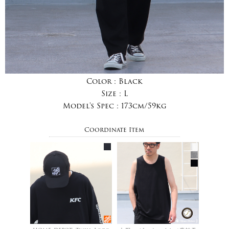
Color :
Black
Size :
L
Model's Spec :
173cm/59kg
Coordinate Item