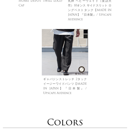
HOME DEPOT Twill Logo
丸胴 ヘビーウェイト（度詰天
Cap
竺）10オンス サイドスリット ロ
ングベストタンク【MADE IN
JAPAN】『日本製』/ Upscape
Audience
ギャバジンストレッチ 2タック
イージーワイドパンツ【MADE
IN JAPAN】『日本製』/
Upscape Audience
Colors