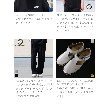
GE General Electric
丸胴 ヘビーウェイト（度詰天
CAP（ゼネラル・エレクトリッ
竺）10オンス サイドスリット ロ
ク キャップ）
ングベストタンク【MADE IN
JAPAN】『日本製』/ Upscape
Audience
Reflax®(リフラクス) テック リ
DEAD STOCK / CZECH
ネンライク CANAPA(カナパ) 2
MILITARY”GURKHA
タック イージー ワイドパンツ
SANDAL” OFF WHITE（チェ
【MADE IN JAPAN】/
コ軍グルカサンダル / オフホワ
Upscape Audience
イト）