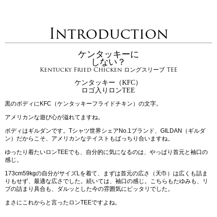
Introduction
ケンタッキーに
しない？
Kentucky Fried Chicken ロングスリーブ TEE
ケンタッキー（KFC）
ロゴ入りロンTEE
黒のボディにKFC（ケンタッキーフライドチキン）の文字。
アメリカンな遊び心が溢れてますね。
ボディはギルダンです。Tシャツ世界シェアNo.1ブランド、GILDAN（ギルダ
ン）だからこそ、アメリカンなテイストもばっちり合いますね。
ゆったり着たいロンTEEでも、自分的に気になるのは、やっぱり首元と袖口の
感じ。
173cm59kgの自分がサイズLを着て、まずは首元の広さ（天巾）は広くも詰ま
りもせず、最適な広さでした。続いては、袖口の感じ。こちらもたゆみも、リ
ブの詰まり具合も、ダルッとした今の雰囲気にピッタリでした。
まさにこれからと言ったロンTEEですよね。