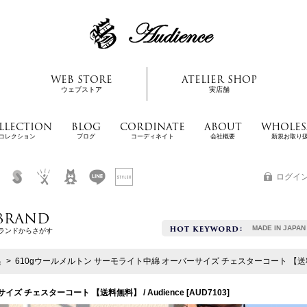
WEB STORE
ATELIER SHOP
ウェブストア
実店舗
LLECTION
BLOG
CORDINATE
ABOUT
WHOLES
コレクション
ブログ
コーディネイト
会社概要
新規お取り
ログイ
BRAND
MADE IN JAPAN
ランドからさがす
綿
>
610gウールメルトン サーモライト中綿 オーバーサイズ チェスターコート 【送料無料
ズ チェスターコート 【送料無料】 / Audience
[
AUD7103
]