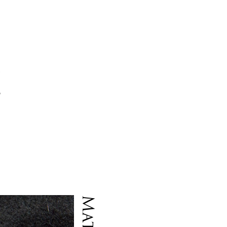
る
ム
の