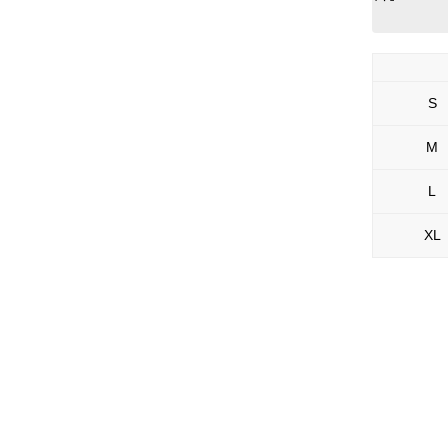
S
M
L
XL