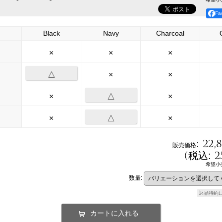
F
Black
Navy
Charcoal
×
×
×
△
×
×
×
△
×
×
△
×
:
22,
販売価格
(
2
税込
:
希望小
数量
:
返品特約