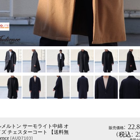
:
22,
ールメルトン サーモライト中綿 オ
販売価格
ズ チェスターコート 【送料無
(
2
税込
:
ence
[
AUD7103
]
希望小