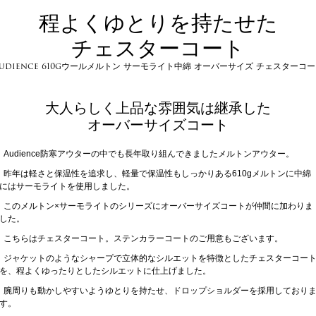
程よくゆとりを持たせた
チェスターコート
udience 610gウールメルトン サーモライト中綿 オーバーサイズ チェスターコ
大人らしく上品な雰囲気は継承した
オーバーサイズコート
Audience防寒アウターの中でも長年取り組んできましたメルトンアウター。
昨年は軽さと保温性を追求し、軽量で保温性もしっかりある610gメルトンに中綿
にはサーモライトを使用しました。
このメルトン×サーモライトのシリーズにオーバーサイズコートが仲間に加わりま
した。
こちらはチェスターコート。ステンカラーコートのご用意もございます。
ジャケットのようなシャープで立体的なシルエットを特徴としたチェスターコー
を、程よくゆったりとしたシルエットに仕上げました。
腕周りも動かしやすいようゆとりを持たせ、ドロップショルダーを採用しており
す。