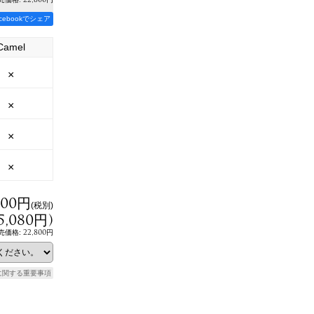
acebookでシェア
Camel
×
×
×
×
800円
(税別)
5,080円
)
22,800円
売価格
:
に関する重要事項