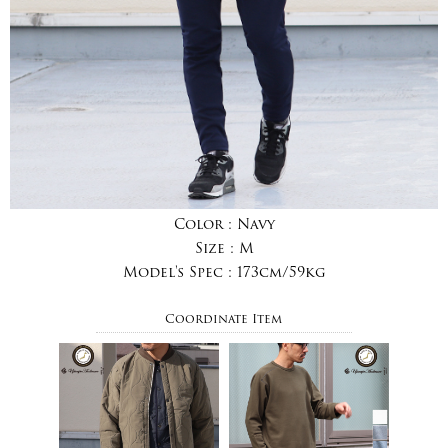
Color :
Navy
Size :
M
Model's Spec :
173cm/59kg
Coordinate Item