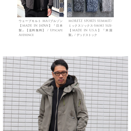
ウェーブキルト MA-1ブルゾン
MORETZ SPORTS SUMMIT/
【MADE IN JAPAN】『日本
ミックスソックス-Short Size-
製』【送料無料】 / Upscape
【MADE IN U.S.A】『米国
Audience
製』/ デッドストック