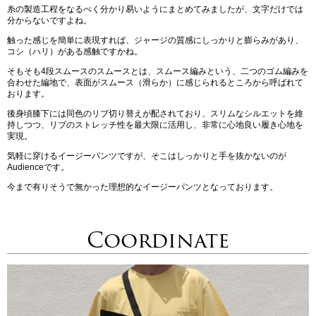
糸の製造工程をなるべく分かり易いようにまとめてみましたが、文字だけでは
分からないですよね。
触った感じを簡単に表現すれば、ジャージの質感にしっかりと膨らみがあり、
コシ（ハリ）がある感触ですかね。
そもそも4段スムースのスムースとは、スムース編みという、二つのゴム編みを
合わせた編地で、表面がスムース（滑らか）に感じられるところから呼ばれて
おります。
後身頃膝下には同色のリブ切り替えが配されており、スリムなシルエットを維
持しつつ、リブのストレッチ性を最大限に活用し、非常に心地良い履き心地を
実現。
気軽に穿けるイージーパンツですが、そこはしっかりと手を抜かないのが
Audienceです。
今まで有りそうで無かった理想的なイージーパンツとなっております。
Coordinate