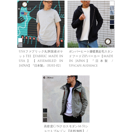
USAファブリック丸胴国産ポケ
ボンバーヒート爆暖裏起毛スタン
ットTEE【FABRIC MADE IN
ドフードZIPパーカー【MADE
USA】【ASSEMBLED IN
IN JAPAN】『日本製 /
JAPAN】『日本製』 [RHE-02]
Upscape Audience
高密度C/NクロスモダンM-51シ
ョートブルゾン 【送料無料】 /