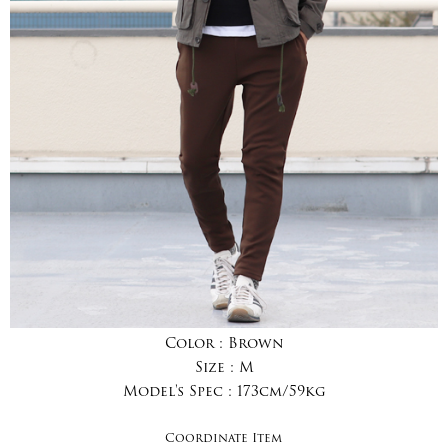
Color :
Brown
Size :
M
Model's Spec :
173cm/59kg
Coordinate Item