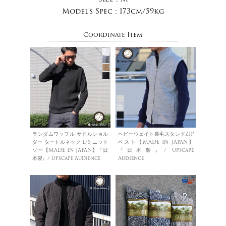
Model's Spec :
173cm/59kg
Coordinate Item
ランダムワッフル サドルショル
ヘビーウェイト裏毛スタンドZIP
ダー タートルネック L/S ニット
ベスト【MADE IN JAPAN】
ソー【MADE IN JAPAN】『日
『日本製』/ Upscape
本製』/ Upscape Audience
Audience