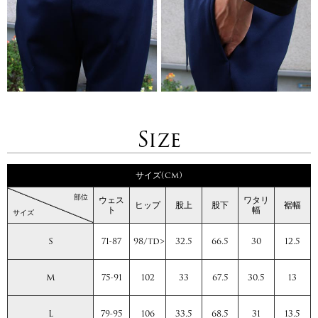
Size
サイズ(cm)
部位
ウェス
ワタリ
ヒップ
股上
股下
裾幅
ト
幅
サイズ
S
71-87
98/td>
32.5
66.5
30
12.5
M
75-91
102
33
67.5
30.5
13
L
79-95
106
33.5
68.5
31
13.5