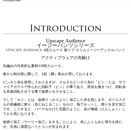
Introduction
Upscape Audience
イージーパンツシリーズ
Upscape Audience 4段スムース 裾リブ スリムイージーアンクルパンツ
アクティブウェアの先駆け
丸編みの代表的な素材の4段スムース。
春から秋仕様に際して、1段（層）厚みが増しております。
ピンカリ糸を使用しておりますが、そもそもピンカリ糸の「ピン」とは、サフ
ァイアガラスで作られた回転子（ピン）の事であり、原糸を捲きつけ、回転糸
を高速回転させてる事で仮撚りをさせること。
そして「カリ」とは、仮撚り（かりより）加工した糸を指します。ポリエステ
ルの長繊維に撚り（糸とねじること）をかけ、熱でセットし、撚りを戻す加工
です。こうすると、パーマをかけた毛髪のように、糸が捲縮（けんしゅく）し
てかさ高になります。
仮撚り加工（ウーリー加工）をすることにより、糸にふくらみと弾力を持た
せ、生地に適度なハリとコシが生まれます。