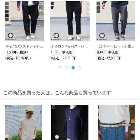
ギャバジンストレッチワイド2タック グルカイージー アンクルパンツ【MADE IN JAPAN】『日本製』【送料無料】/ Upscape Audience
ナイロン 4wayストレッチ ライン イージーアンクルパンツ【MADE IN JAPAN】『日本製』【送料無料】/ Upscape Audience
【ボンバーヒート】爆暖TWEED タックイージーアンクルパンツ【送料無料】『日本製』【MADE IN JAPAN】 / Upscape Audience
11,800円
(税別)
11,800円
(税別)
11,000円
(税別)
(税込
:
12,980円)
(税込
:
12,980円)
(税込
:
12,100円)
この商品を買った人は、こんな商品も買っています