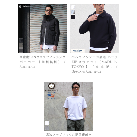
高密度C/Nクロスフィッシング
30/7ヴィンテージ裏毛 ハーフ
パーカー 【送料無料】 /
ZIP スウェット【MADE IN
Audience
TOKYO】『東京製』/
Upscape Audience
USAファブリック丸胴国産ポケ