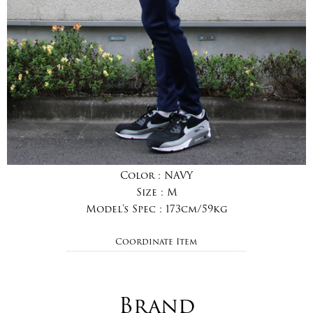
Color :
NAVY
Size :
M
Model's Spec :
173cm/59kg
Coordinate Item
Brand