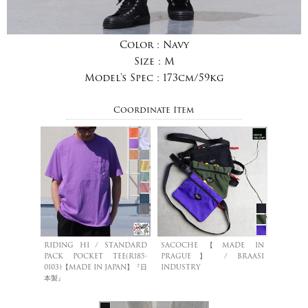
Color :
Navy
Size :
M
Model's Spec :
173cm/59kg
Coordinate Item
RIDING HI / STANDARD
SACOCHE【MADE IN
PACK POCKET TEE(R185-
PRAGUE】 / BRAASI
0103)【MADE IN JAPAN】『日
INDUSTRY
本製』