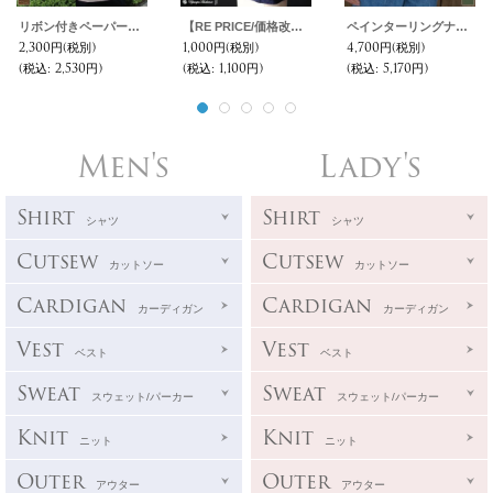
リボン付きペーパーブレードハット / Audience
【RE PRICE/価格改定】度詰ワッフル1コンチョボタンヘンリーネック7分袖カットソー【MADE IN JAPAN】『日本製』/ Upscape Audience
ペインターリングナローベルト / Pieroglyph
2,300円
(税別)
1,000円
(税別)
4,700円
(税別)
(税込
:
2,530円)
(税込
:
1,100円)
(税込
:
5,170円)
Men's
Lady's
Shirt
Shirt
シャツ
シャツ
Cutsew
Cutsew
カットソー
カットソー
Cardigan
Cardigan
カーディガン
カーディガン
Vest
Vest
ベスト
ベスト
Sweat
Sweat
スウェット/パーカー
スウェット/パーカー
Knit
Knit
ニット
ニット
Outer
Outer
アウター
アウター