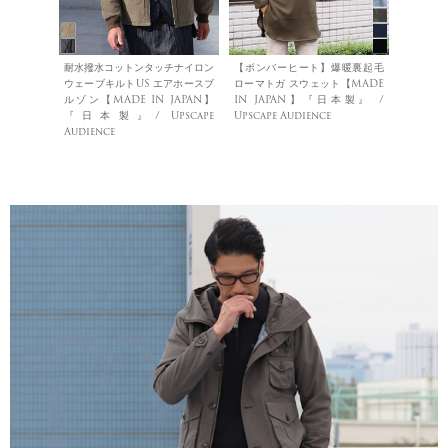
耐水撥水コットンタッチナイロン
【ボンバーヒート】爆暖裏起毛
ウェーブキルトUS エアホースブ
ローマトガ スウェット【MADE
ルゾン【MADE IN JAPAN】
IN JAPAN】『日本製』 /
『日本製』/ Upscape
Upscape Audience
Audience