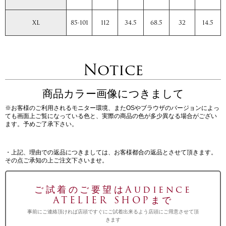
XL
85-101
112
34.5
68.5
32
14.5
Notice
商品カラー画像につきまして
※お客様のご利用されるモニター環境、またOSやブラウザのバージョンによっ
ても画面上ご覧になっている色と、実際の商品の色が多少異なる場合がござい
ます。予めご了承下さい。
・上記、理由での返品につきましては、お客様都合の返品とさせて頂きます。
その点ご承知の上ご注文下さいませ。
ご試着のご要望はAudience
ATELIER SHOPまで
事前にご連絡頂ければ店頭ですぐにご試着出来るよう店頭にご用意させて頂
きます