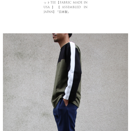
ットTEE【FABRIC MADE IN
USA】【ASSEMBLED IN
JAPAN】『日本製』