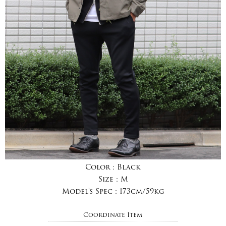
Color :
Black
Size :
M
Model's Spec :
173cm/59kg
Coordinate Item