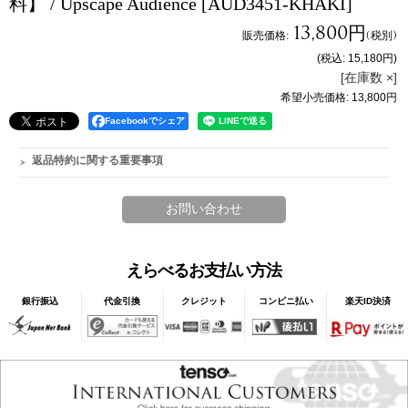
料】 / Upscape Audience
[AUD3451-KHAKI]
13,800円
販売価格
:
(税別)
(税込
:
15,180円
)
[在庫数 ×]
希望小売価格
:
13,800円
Facebookでシェア
返品特約に関する重要事項
えらべるお支払い方法
銀行振込
代金引換
クレジット
コンビニ払い
楽天ID決済