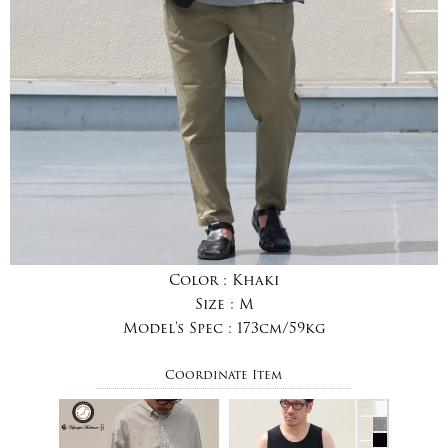
Color :
Khaki
Size :
M
Model's Spec :
173cm/59kg
Coordinate Item