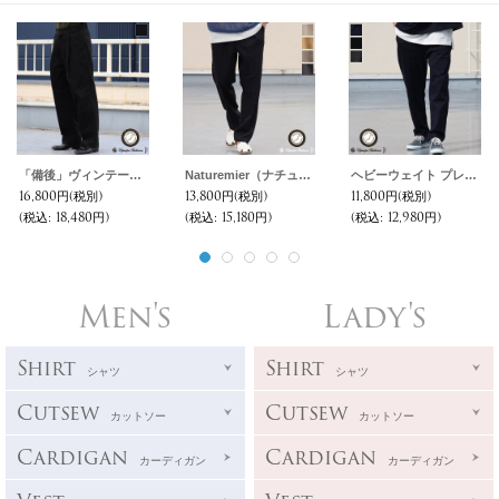
「備後」ヴィンテージ フレンチドリル 1タックバレルパンツ【MADE IN JAPAN】『日本製』【送料無料】/ Upscape Audience
Naturemier（ナチュレミア）TECH レトロヘリンボン 2タック イージー テーパードパンツ【MADE IN JAPAN】『日本製』【送料無料】/ Upscape Audience
ヘビーウェイト プレーティング天竺（11オンス）2タック センタープリーツ イージーパンツ【MADE IN JAPAN】『日本製』【送料無料】/ Upscape Audience
16,800円
(税別)
13,800円
(税別)
11,800円
(税別)
(税込
:
18,480円)
(税込
:
15,180円)
(税込
:
12,980円)
Men's
Lady's
Shirt
Shirt
シャツ
シャツ
Cutsew
Cutsew
カットソー
カットソー
Cardigan
Cardigan
カーディガン
カーディガン