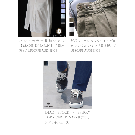
バンドカラー長袖シャツ
30/2ウエポン タックワイド グル
【MADE IN JAPAN】『日本
カ アンクル パンツ『日本製』 /
製』/ Upscape Audience
Upscape Audience
DEAD STOCK / SPERRY
TOP-SIDER US.NAVYサブマリ
ンデッキシューズ