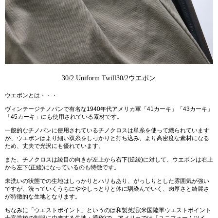
30/2 Uniform Twill
30/2ウエポン
ウエポンとは・・・
ヴィンテージチノパンで有名な1940年代アメリカ軍「41カーキ」「43カーキ」
「45カーキ」にも使用されている素材です。
一般的なチノパンに使用されているチノクロスは単糸を使って織られています
が、ウエポンはより細い双糸をしっかりと打ち込み、より高密度な素材になる
ため、丈夫で光沢にも優れています。
また、チノクロスは綾目の向きが左上から右下(逆綾)に対して、ウエポンは右上
から左下(正綾)になっているのも特徴です。
未洗いの状態での生地はしっかりとハリもあり、がっしりとした雰囲気が強い
ですが、洗っていくうちにややしっとりと体に馴染んでいく、肉厚さと綺麗さ
が特徴的な生地となります。
ちなみに「ウエストポイント」というのは和製英語(米国陸軍ウエストポイント