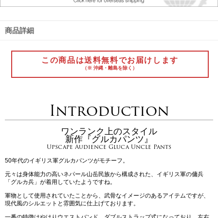
商品詳細
この商品は送料無料でお届けします
（※ 沖縄・離島を除く）
Introduction
ワンランク上のスタイル
新作『グルカパンツ』
Upscape Audience Gluca Uncle Pants
50年代のイギリス軍グルカパンツがモチーフ。
元々は身体能力の高いネパール山岳民族から構成された、イギリス軍の傭兵
「グルカ兵」が着用していたようですね。
軍物として使用されていたことから、武骨なイメージのあるアイテムですが、
現代風のシルエットと雰囲気に仕上げております。
一番の特徴はやはりウエストバンド。ダブルストラップ式になっており、左右