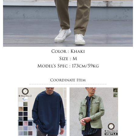
Color :
Khaki
Size :
M
Model's Spec :
173cm/59kg
Coordinate Item