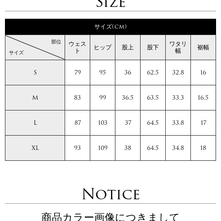
Size
サイズ(cm)
部位
ウェス
ワタリ
ヒップ
股上
股下
裾幅
ト
幅
サイズ
S
79
95
36
62.5
32.8
16
M
83
99
36.5
63.5
33.3
16.5
L
87
103
37
64.5
33.8
17
XL
93
109
38
64.5
34.8
18
Notice
商品カラー画像につきまして