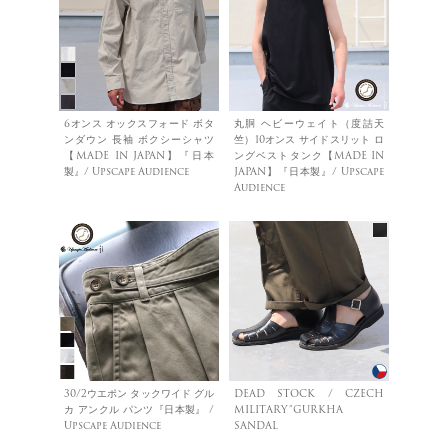
6オンス オックスフォード ボタ
丸胴 ヘビーウェイト（度詰天
ンダウン 長袖 ボクシーシャツ
竺）10オンス サイドスリット ロ
【MADE IN JAPAN】『日本
ングベストタンク【MADE IN
製』/ Upscape Audience
JAPAN】『日本製』/ Upscape
Audience
30/2ウエポン タックワイド グル
DEAD STOCK / CZECH
カ アンクル パンツ『日本製』 /
MILITARY”GURKHA
Upscape Audience
SANDAL