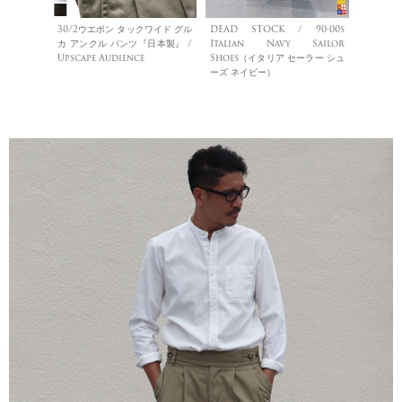
30/2ウエポン タックワイド グル
DEAD STOCK / 90-00s
カ アンクル パンツ『日本製』 /
Italian Navy Sailor
Upscape Audience
Shoes（イタリア セーラー シュ
ーズ ネイビー）