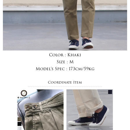
Color :
Khaki
Size :
M
Model's Spec :
173cm/59kg
Coordinate Item