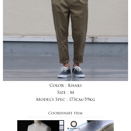
Color :
Khaki
Size :
M
Model's Spec :
173cm/59kg
Coordinate Item