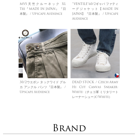
MVS天竺クルーネック XL
”VENTILE”60/2ギャバ ファティ
Tee『MADE IN JAPAN』『日
ーグジャケット【MADE IN
本製』 / Upscape Audience
JAPAN】『日本製』 / Upscape
Audience
30/2ウエポン タックワイド グル
DEAD STOCK / Czech Army
カ アンクル パンツ『日本製』 /
Hi Cut Canvas Sneaker-
Upscape Audience
White-（チェコ軍 ミリタリート
レーナーシューズ/White）
Brand