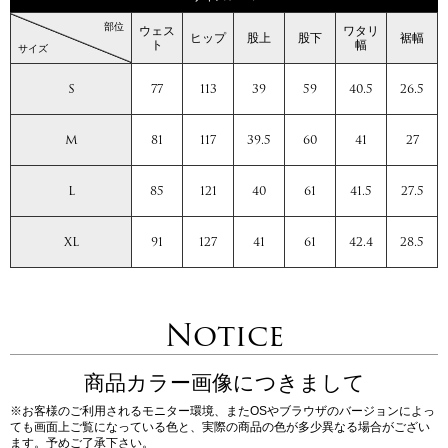
部位
ウェス
ワタリ
ヒップ
股上
股下
裾幅
ト
幅
サイズ
S
77
113
39
59
40.5
26.5
M
81
117
39.5
60
41
27
L
85
121
40
61
41.5
27.5
XL
91
127
41
61
42.4
28.5
Notice
商品カラー画像につきまして
※お客様のご利用されるモニター環境、またOSやブラウザのバージョンによっ
ても画面上ご覧になっている色と、実際の商品の色が多少異なる場合がござい
ます。予めご了承下さい。