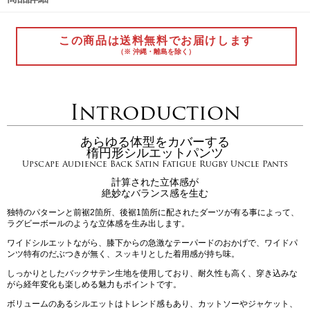
この商品は送料無料でお届けします
（※ 沖縄・離島を除く）
Introduction
あらゆる体型をカバーする
楕円形シルエットパンツ
Upscape Audience Back Satin Fatigue Rugby Uncle Pants
計算された立体感が
絶妙なバランス感を生む
独特のパターンと前裾2箇所、後裾1箇所に配されたダーツが有る事によって、
ラグビーボールのような立体感を生み出します。
ワイドシルエットながら、膝下からの急激なテーパードのおかげで、ワイドパ
ンツ特有のだぶつきが無く、スッキリとした着用感が持ち味。
しっかりとしたバックサテン生地を使用しており、耐久性も高く、穿き込みな
がら経年変化も楽しめる魅力もポイントです。
ボリュームのあるシルエットはトレンド感もあり、カットソーやジャケット、