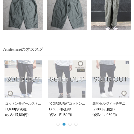
Audienceのオススメ
コットンモダールストレッチワイドテーパードアンクルパンツ『日本製』【送料無料】 / Upscape Audience
"CORDURA"コットンナイロンツイルストレッチスーパーテーパードアンクルパンツ【MADE IN JAPAN】『日本製』 / Upscape Audience
赤耳セルヴィッチデニムガーデニングテーパードアンクルパンツ『日本製』 / Upscape Audience
13,800円
(税別)
13,800円
(税別)
12,800円
(税別)
(税込
:
15,180円)
(税込
:
15,180円)
(税込
:
14,080円)