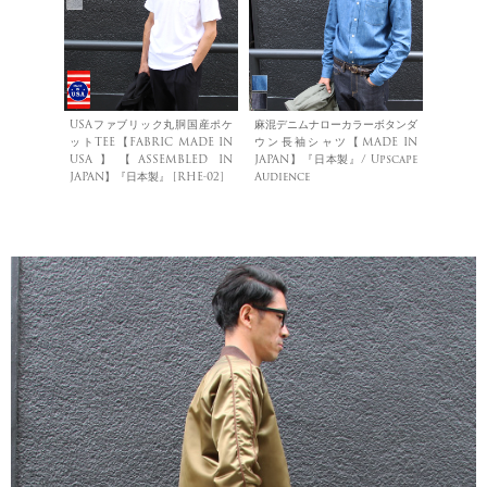
USAファブリック丸胴国産ポケ
麻混デニムナローカラーボタンダ
ットTEE【FABRIC MADE IN
ウン長袖シャツ【MADE IN
USA】【ASSEMBLED IN
JAPAN】『日本製』/ Upscape
JAPAN】『日本製』 [RHE-02]
Audience