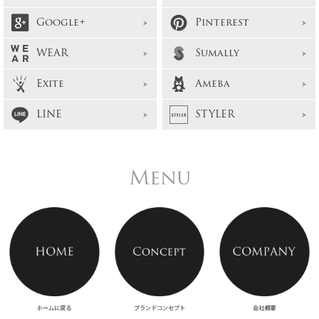
Google+
Pinterest
WEAR
Sumally
Exite
Ameba
LINE
STYLER
Menu