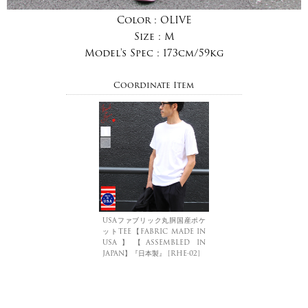
Color :
OLIVE
Size :
M
Model's Spec :
173cm/59kg
Coordinate Item
USAファブリック丸胴国産ポケ
ットTEE【FABRIC MADE IN
USA】【ASSEMBLED IN
JAPAN】『日本製』 [RHE-02]