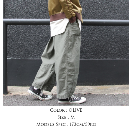
Color :
OLIVE
Size :
M
Model's Spec :
173cm/59kg