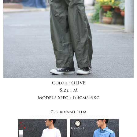
Color :
OLIVE
Size :
M
Model's Spec :
173cm/59kg
Coordinate Item