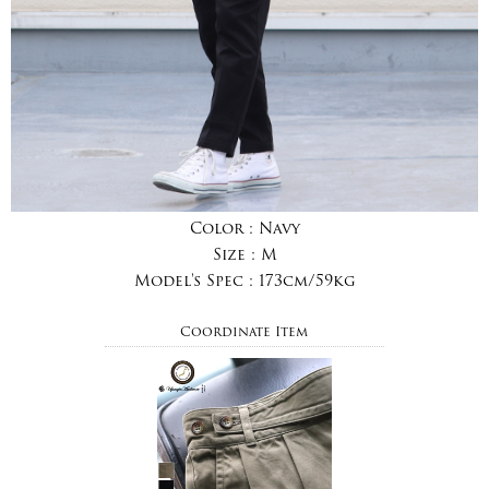
Color :
Navy
Size :
M
Model's Spec :
173cm/59kg
Coordinate Item