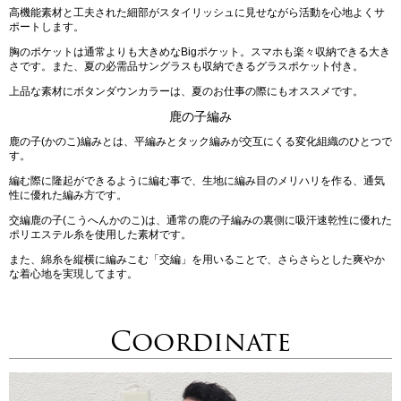
高機能素材と工夫された細部がスタイリッシュに見せながら活動を心地よくサ
ポートします。
胸のポケットは通常よりも大きめなBigポケット。スマホも楽々収納できる大き
さです。また、夏の必需品サングラスも収納できるグラスポケット付き。
上品な素材にボタンダウンカラーは、夏のお仕事の際にもオススメです。
鹿の子編み
鹿の子(かのこ)編みとは、平編みとタック編みが交互にくる変化組織のひとつで
す。
編む際に隆起ができるように編む事で、生地に編み目のメリハリを作る、通気
性に優れた編み方です。
交編鹿の子(こうへんかのこ)は、通常の鹿の子編みの裏側に吸汗速乾性に優れた
ポリエステル糸を使用した素材です。
また、綿糸を縦横に編みこむ「交編」を用いることで、さらさらとした爽やか
な着心地を実現してます。
Coordinate