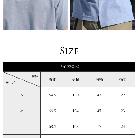
Size
サイズ(cm)
部位
着丈
身幅
肩幅
袖丈
サイズ
S
64.5
100
43
22
M
66.5
104
45
23
L
68.5
108
47
24