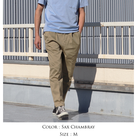
Color :
Sax Chambray
Size :
M