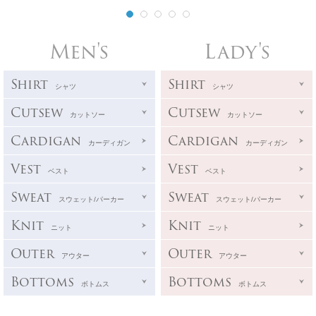
Men's
Lady's
Shirt
Shirt
シャツ
シャツ
Cutsew
Cutsew
カットソー
カットソー
Cardigan
Cardigan
カーディガン
カーディガン
Vest
Vest
ベスト
ベスト
Sweat
Sweat
スウェット/パーカー
スウェット/パーカー
Knit
Knit
ニット
ニット
Outer
Outer
アウター
アウター
Bottoms
Bottoms
ボトムス
ボトムス