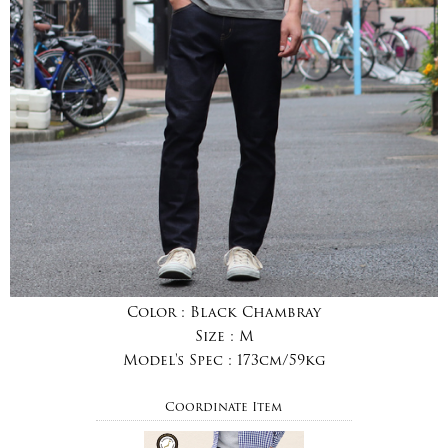
Color :
Black Chambray
Size :
M
Model's Spec :
173cm/59kg
Coordinate Item