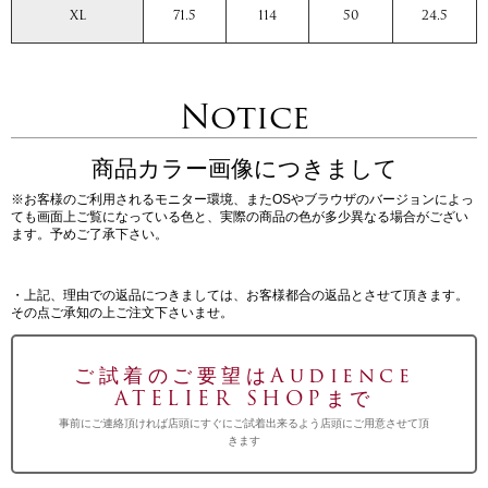
XL
71.5
114
50
24.5
Notice
商品カラー画像につきまして
※お客様のご利用されるモニター環境、またOSやブラウザのバージョンによっ
ても画面上ご覧になっている色と、実際の商品の色が多少異なる場合がござい
ます。予めご了承下さい。
・上記、理由での返品につきましては、お客様都合の返品とさせて頂きます。
その点ご承知の上ご注文下さいませ。
ご試着のご要望はAudience
ATELIER SHOPまで
事前にご連絡頂ければ店頭にすぐにご試着出来るよう店頭にご用意させて頂
きます