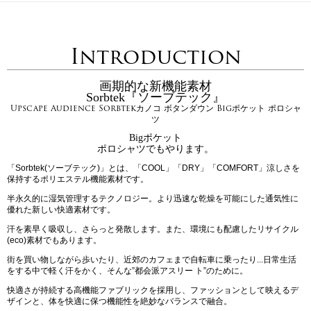
Introduction
画期的な新機能素材
Sorbtek『ソーブテック』
Upscape Audience Sorbtekカノコ ボタンダウン Bigポケット ポロシャ
ツ
Bigポケット
ポロシャツでもやります。
「Sorbtek(ソーブテック)」とは、「COOL」「DRY」「COMFORT」涼しさを
保持するポリエステル機能素材です。
半永久的に湿気管理するテクノロジー。より迅速な乾燥を可能にした通気性に
優れた新しい快適素材です。
汗を素早く吸収し、さらっと発散します。また、環境にも配慮したリサイクル
(eco)素材でもあります。
街を買い物しながら歩いたり、近郊のカフェまで自転車に乗ったり...日常生活
をする中で軽く汗をかく、そんな”都会派アスリー ト”のために。
快適さが持続する高機能ファブリックを採用し、ファッションとして映えるデ
ザインと、体を快適に保つ機能性を絶妙なバランスで融合。