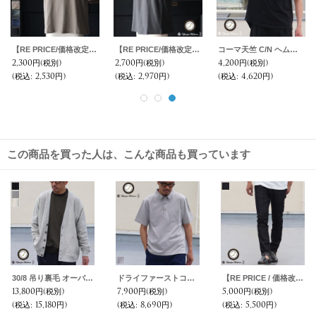
【RE PRICE/価格改定】コーマ天竺 グラスポケ付S/S TEE【MADE IN JAPAN】『日本製』 / Upscape Audience
【RE PRICE/価格改定】コーマ天竺 C/N ヘンリー ポケ付 Tee【MADE IN JAPAN】『日本製』/ Upscape Audience
コーマ天竺 C/N ヘムラウンド ビックTee【MADE IN JAPAN】『日本製』/ Upscape Audience
2,300円
(税別)
2,700円
(税別)
4,200円
(税別)
(税込
:
2,530円)
(税込
:
2,970円)
(税込
:
4,620円)
この商品を買った人は、こんな商品も買っています
30/8 吊り裏毛 オーバーサイズ カーディガン【MADE IN JAPAN】【送料無料】『日本製』 / Upscape Audience
ドライファーストコットン鹿の子ボタンダウン グラスポケ付ポロ【MADE IN JAPAN】『日本製』 / Upscape Audience
【RE PRICE / 価格改定】オーバーダイカラーデニムノープリーツテーパードパンツ【MADE IN JAPAN】『日本製』/ Upscape Audience
13,800円
(税別)
7,900円
(税別)
5,000円
(税別)
(税込
:
15,180円)
(税込
:
8,690円)
(税込
:
5,500円)