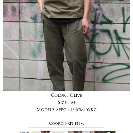
Color :
Olive
Size :
M
Model's Spec :
173cm/59kg
Coordinate Item