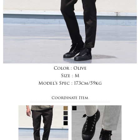
Color :
Olive
Size :
M
Model's Spec :
173cm/59kg
Coordinate Item