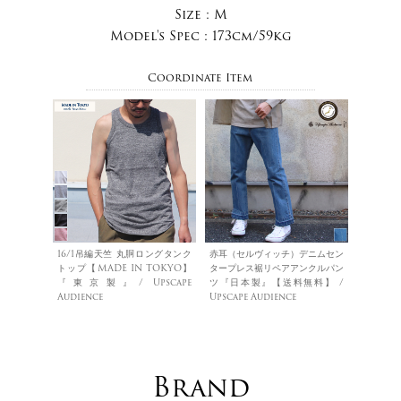
Size :
M
Model's Spec :
173cm/59kg
Coordinate Item
16/1吊編天竺 丸胴ロングタンク
赤耳（セルヴィッチ）デニムセン
トップ【MADE IN TOKYO】
タープレス裾リペアアンクルパン
『東京製』/ Upscape
ツ『日本製』【送料無料】 /
Audience
Upscape Audience
Brand