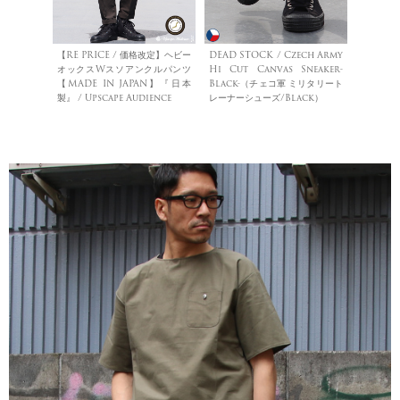
【RE PRICE / 価格改定】ヘビー
DEAD STOCK / Czech Army
オックスWスソアンクルパンツ
Hi Cut Canvas Sneaker-
【MADE IN JAPAN】『日本
Black-（チェコ軍 ミリタリート
製』 / Upscape Audience
レーナーシューズ/Black）