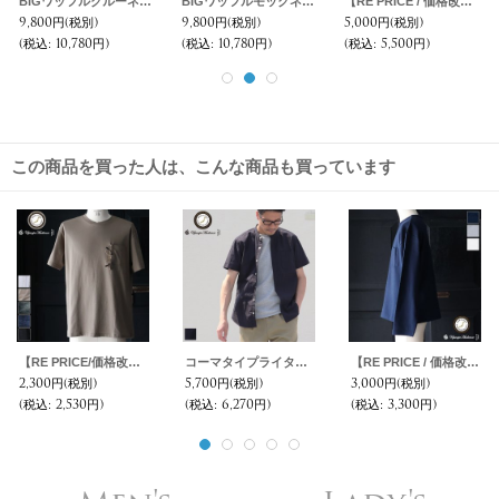
BIGワッフルクルーネック長袖ニットソー【MADE IN JAPAN】『日本製』/ Upscape Audience
BIGワッフルモックネック長袖ニットソー【MADE IN JAPAN】『日本製』/ Upscape Audience
【RE PRICE / 価格改定】コーデュロイアンクルパンツ【MADE IN JAPAN】『日本製』/ Upscape Audience
9,800円
(税別)
9,800円
(税別)
5,000円
(税別)
(税込
:
10,780円)
(税込
:
10,780円)
(税込
:
5,500円)
この商品を買った人は、こんな商品も買っています
【RE PRICE/価格改定】コーマ天竺 グラスポケ付S/S TEE【MADE IN JAPAN】『日本製』 / Upscape Audience
コーマタイプライターバンドカラーS/Sシャツ【MADE IN JAPAN】『日本製』/ Upscape Audience
【RE PRICE / 価格改定】セーターライク天竺ドロップショルダーポケット付き長袖カットソー【MADE IN JAPAN】『日本製』/ Upscape Audience
2,300円
(税別)
5,700円
(税別)
3,000円
(税別)
(税込
:
2,530円)
(税込
:
6,270円)
(税込
:
3,300円)