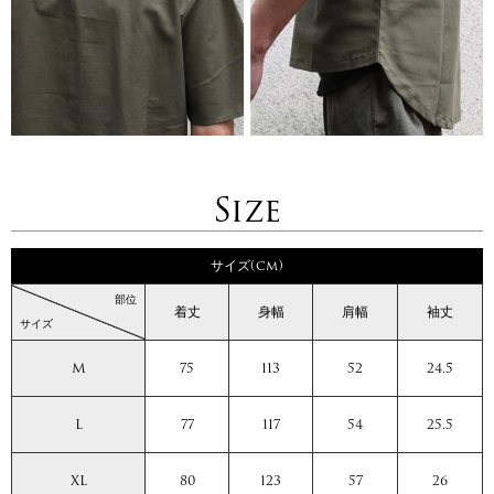
Size
サイズ(cm)
部位
着丈
身幅
肩幅
袖丈
サイズ
M
75
113
52
24.5
L
77
117
54
25.5
XL
80
123
57
26