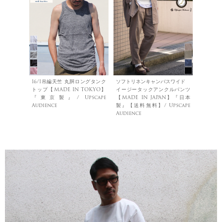
16/1吊編天竺 丸胴ロングタンク
ソフトリネンキャンバスワイド
トップ【MADE IN TOKYO】
イージータックアンクルパンツ
『東京製』/ Upscape
【MADE IN JAPAN】『日本
Audience
製』【送料無料】/ Upscape
Audience