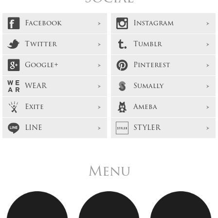
Facebook
Instagram
Twitter
Tumblr
Google+
Pinterest
WEAR
Sumally
Exite
Ameba
LINE
STYLER
Menu